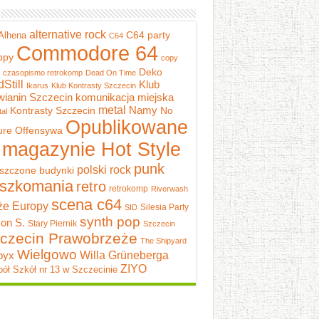
alternative rock
C64 party
Alhena
C64
Commodore 64
ppy
copy
Deko
czasopismo retrokomp
Dead On Time
dStill
Klub
Ikarus
Klub Kontrasty Szczecin
wianin Szczecin
komunikacja miejska
metal
Namy
Kontrasty Szczecin
No
al
Opublikowane
ure
Offensywa
 magazynie Hot Style
punk
polski rock
szczone budynki
szkomania
retro
retrokomp
Riverwash
scena c64
e Europy
Silesia Party
SID
synth pop
on S.
Stary Piernik
Szczecin
czecin Prawobrzeże
The Shipyard
Wielgowo
pyx
Willa Grüneberga
ZIYO
ół Szkół nr 13 w Szczecinie