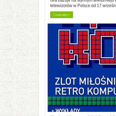
Gra bazuje na słynnym teleturnieju 
telewizorów w Polsce od 17 wrześn
Czytaj dalej »