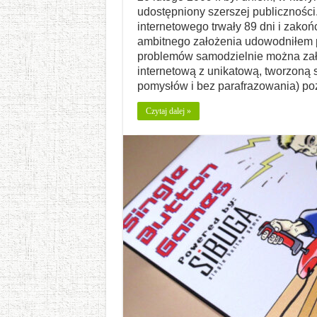
udostępniony szerszej publicznośc
internetowego trwały 89 dni i zako
ambitnego założenia udowodniłem p
problemów samodzielnie można zało
internetową z unikatową, tworzoną 
pomysłów i bez parafrazowania) po
Czytaj dalej »