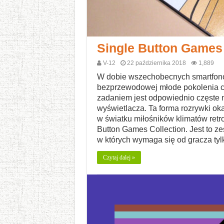
Single Button Games 
V-12
22 października 2018
1,889
W dobie wszechobecnych smartfonó
bezprzewodowej młode pokolenia cor
zadaniem jest odpowiednio częste
wyświetlacza. Ta forma rozrywki ok
w światku miłośników klimatów retr
Button Games Collection. Jest to z
w których wymaga się od gracza tylk
Czytaj dalej »