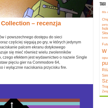
Tagi
80s
Chi
Collection – recenzja
party
hol
Sło
w i powszechnego dostępu do sieci
konst
az częściej sięgają po gry, w których jedynym
Fut
 naciskanie palcem ekranu dotykowego
w
azuje się mieć również wielu zwolenników
o, czego efektem jest wydawnictwo o nazwie Single
opu
pu
estaw pięciu gier na Commodore 64,
o i wyłącznie naciskania przycisku fire.
Róż
Sim
Sz
Tro
Zesp