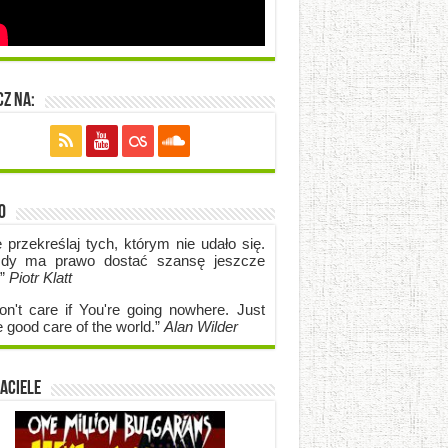
z na:
o
e przekreślaj tych, którym nie udało się.
dy ma prawo dostać szansę jeszcze
.”
Piotr Klatt
on't care if Y
ou're going no
where. Just
e good care of the world.”
Alan Wilder
aciele