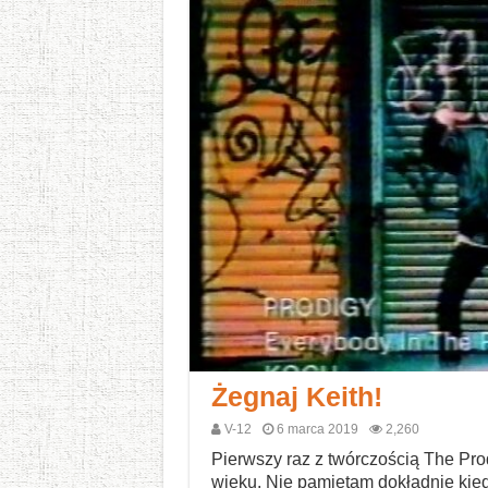
Żegnaj Keith!
V-12
6 marca 2019
2,260
Pierwszy raz z twórczością The Pro
wieku. Nie pamiętam dokładnie kied