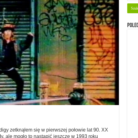
Pole
digy zetknąłem się w pierwszej połowie lat 90. XX
y, ale mogło to nastąpić jeszcze w 1993 roku