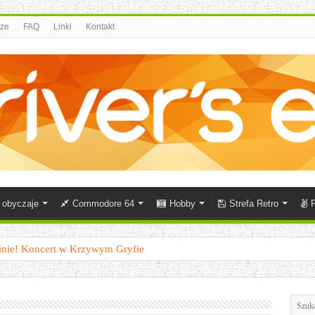
rze
FAQ
Linki
Kontakt
i obyczaje
Commodore 64
Hobby
Strefa Retro
P
zasie do 2002 roku