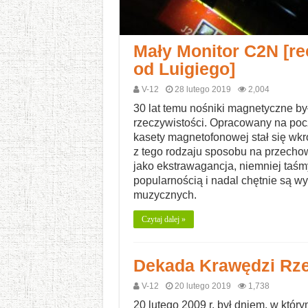
Mały Monitor C2N [re
od Luigiego]
V-12
28 lutego 2019
2,004
30 lat temu nośniki magnetyczne b
rzeczywistości. Opracowany na pocz
kasety magnetofonowej stał się wkr
z tego rodzaju sposobu na przechow
jako ekstrawagancja, niemniej taś
popularnością i nadal chętnie są w
muzycznych.
Czytaj dalej »
Dekada Krawędzi Rze
V-12
20 lutego 2019
1,738
20 lutego 2009 r. był dniem, w który