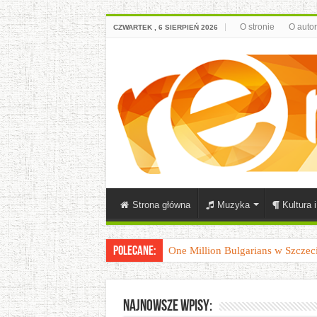
O stronie
O auto
CZWARTEK , 6 SIERPIEŃ 2026
Strona główna
Muzyka
Kultura 
Polecane:
20 lat 40-latka, czyli podróż w c
Najnowsze wpisy: