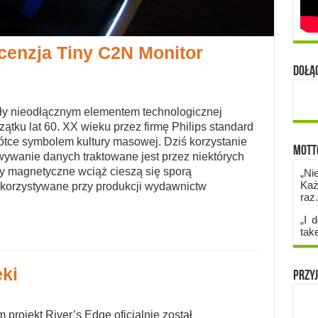
cenzja Tiny C2N Monitor
Dołąc
yły nieodłącznym elementem technologicznej
ątku lat 60. XX wieku przez firmę Philips standard
ótce symbolem kultury masowej. Dziś korzystanie
Mott
ywanie danych traktowane jest przez niektórych
my magnetyczne wciąż cieszą się sporą
„Ni
Każ
ykorzystywane przy produkcji wydawnictw
raz
„I d
tak
ki
Przyj
m projekt River’s Edge oficjalnie został