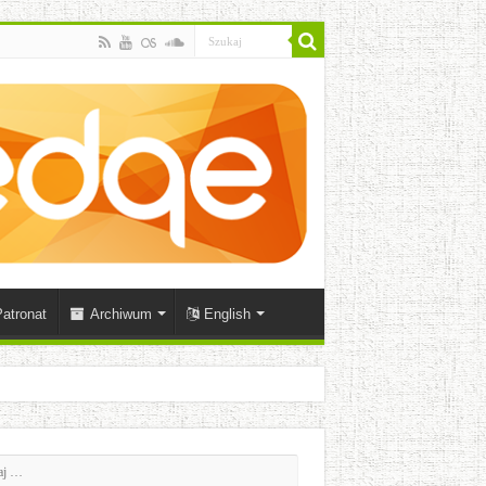
atronat
Archiwum
English