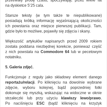
przetrwały próbę czasu, spoczywając przez wiele lat
na dyskietce 5’25 cala.
Starsze teksty (w tym także te niepublikowane)
posiadają krótką informację wyjaśniającą okoliczności
ich powstania oraz miejsce pierwszej publikacji. Tam,
gdzie było to możliwe, pojawiły się zdjęcia i skany.
Większość artykułów napisanych przed 2009 rokiem
została poddana niezbędnej korekcie, ponieważ część
z nich powstała na
Commodore 64
lub w pecetowym
notatniku.
5. Galeria zdjęć.
Funkcjonuje z reguły jako składowy element danego
reportażu/relacji
. Po kliknięciu na dowolnie wybrane
zdjęcie, wyboru kolejnej, bądź poprzedniej fotki
dokonuje się myszką, wskazując na widoczne w oknie
strzałeczki lub przy użyciu
klawiszy lewo/prawo
.
Po naciśnięciu
ESC
(bądź kliknięciu na krzyżyk