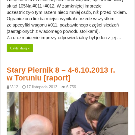
skład 105Na #011+#012. W zamkniętej imprezie
uczestniczyło tym razem nieco mniej osób, niż przed rokiem.
Ograniczona liczba miejsc wynikała przede wszystkim
ze specyfiki wagonu #011, pozbawionego części siedzeń
(zastąpionych z wiadomego powodu stolikami).
Za urozmaicenie imprezy odpowiedzialny był jeden z jej …
Czytaj dalej »
Stary Piernik 8 – 4-6.10.2013 r.
w Toruniu [raport]
V-12
17 listopada 2013
6,756