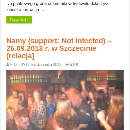
Do punkowego grona uczestników festiwalu dołączyła
lubuska formacja …
Czytaj dalej »
Namy (support: Not Infected) –
25.09.2013 r. w Szczecinie
[relacja]
V-12
12 października 2013
5,040