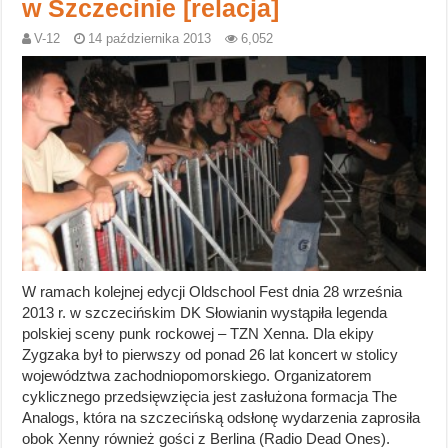
w Szczecinie [relacja]
V-12
14 października 2013
6,052
W ramach kolejnej edycji Oldschool Fest dnia 28 września
2013 r. w szczecińskim DK Słowianin wystąpiła legenda
polskiej sceny punk rockowej – TZN Xenna. Dla ekipy
Zygzaka był to pierwszy od ponad 26 lat koncert w stolicy
województwa zachodniopomorskiego. Organizatorem
cyklicznego przedsięwzięcia jest zasłużona formacja The
Analogs, która na szczecińską odsłonę wydarzenia zaprosiła
obok Xenny również gości z Berlina (Radio Dead Ones).