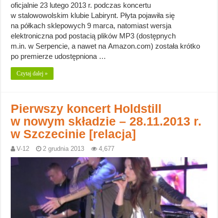
oficjalnie 23 lutego 2013 r. podczas koncertu
w stalowowolskim klubie Labirynt. Płyta pojawiła się
na półkach sklepowych 9 marca, natomiast wersja
elektroniczna pod postacią plików MP3 (dostępnych
m.in. w Serpencie, a nawet na Amazon.com) została krótko
po premierze udostępniona …
Czytaj dalej »
Pierwszy koncert Holdstill
w nowym składzie – 28.11.2013 r.
w Szczecinie [relacja]
V-12
2 grudnia 2013
4,677