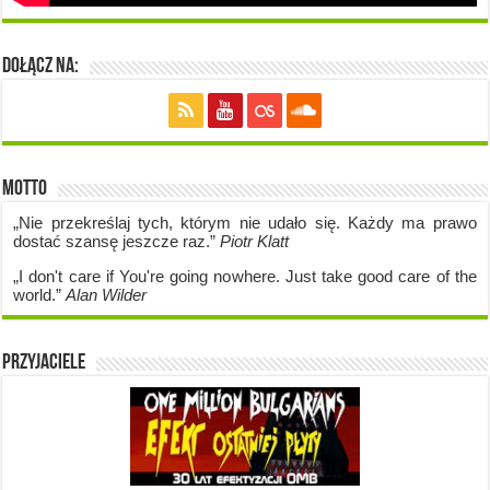
Dołącz na:
Motto
„Nie przekreślaj tych, którym nie udało się. Każdy ma prawo
dostać szansę jeszcze raz.”
Piotr Klatt
„I don't care if Y
ou're going no
where. Just take good care of the
world.”
Alan Wilder
Przyjaciele