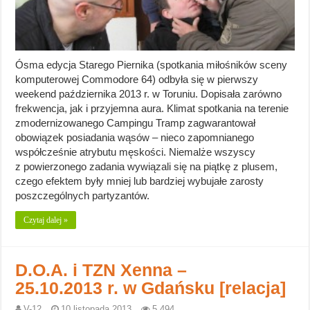
Ósma edycja Starego Piernika (spotkania miłośników sceny
komputerowej Commodore 64) odbyła się w pierwszy
weekend października 2013 r. w Toruniu. Dopisała zarówno
frekwencja, jak i przyjemna aura. Klimat spotkania na terenie
zmodernizowanego Campingu Tramp zagwarantował
obowiązek posiadania wąsów – nieco zapomnianego
współcześnie atrybutu męskości. Niemalże wszyscy
z powierzonego zadania wywiązali się na piątkę z plusem,
czego efektem były mniej lub bardziej wybujałe zarosty
poszczególnych partyzantów.
Czytaj dalej »
D.O.A. i TZN Xenna –
25.10.2013 r. w Gdańsku [relacja]
V-12
10 listopada 2013
5,494