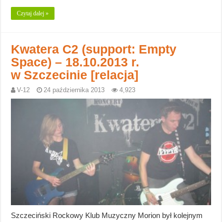
Czytaj dalej »
Kwatera C2 (support: Empty
Space) – 18.10.2013 r.
w Szczecinie [relacja]
V-12
24 października 2013
4,923
Szczeciński Rockowy Klub Muzyczny Morion był kolejnym