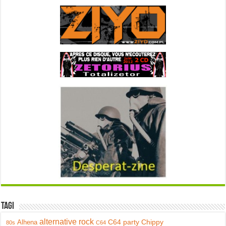
Tagi
alternative rock
C64 party
Chippy
Alhena
80s
C64