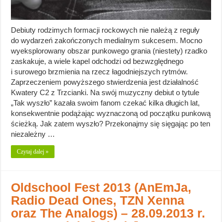
Debiuty rodzimych formacji rockowych nie należą z reguły
do wydarzeń zakończonych medialnym sukcesem. Mocno
wyeksplorowany obszar punkowego grania (niestety) rzadko
zaskakuje, a wiele kapel odchodzi od bezwzględnego
i surowego brzmienia na rzecz łagodniejszych rytmów.
Zaprzeczeniem powyższego stwierdzenia jest działalność
Kwatery C2 z Trzcianki. Na swój muzyczny debiut o tytule
„Tak wyszło” kazała swoim fanom czekać kilka długich lat,
konsekwentnie podążając wyznaczoną od początku punkową
ścieżką. Jak zatem wyszło? Przekonajmy się sięgając po ten
niezależny …
Czytaj dalej »
Oldschool Fest 2013 (AnEmJa,
Radio Dead Ones, TZN Xenna
oraz The Analogs) – 28.09.2013 r.