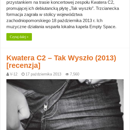
przystankiem na trasie koncertowej zespołu Kwatera C2,
promującej ich debiutancką płytę „Tak wyszło”. Trzcianecka
formacja zagrała w stolicy województwa
zachodniopomorskiego 18 października 2013 r. Ich
muzyczne działania wsparła lokalna kapela Empty Space.
Czytaj dalej »
Kwatera C2 – Tak Wyszło (2013)
[recenzja]
V-12
17 października 2013
7,560