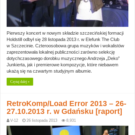
Pierwszy koncert w nowym składzie szczecińskiej formacji
Holdstill odbył się 28 listopada 2013 r. w Elefunk The Club
w Szczecinie. Czteroosobowa grupa muzyków i wokalistów
zaprezentowała lokalnej publiczności zarówno selekcję
dotychczasowego dorobku muzycznego Andrzeja „Deko”
Junkierta, jak i premierowe kompozycje, które niebawem
ukażą się na czwartym studyjnym albumie.
Czytaj dalej »
RetroKomp/Load Error 2013 – 26-
27.10.2013 r. w Gdańsku [raport]
V-12
26 listopada 2013
8,931