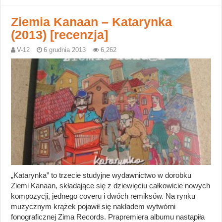
Ziemia Kanaan – Katarynka
(2013) [recenzja]
V-12
6 grudnia 2013
6,262
„Katarynka” to trzecie studyjne wydawnictwo w dorobku
Ziemi Kanaan, składające się z dziewięciu całkowicie nowych
kompozycji, jednego coveru i dwóch remiksów. Na rynku
muzycznym krążek pojawił się nakładem wytwórni
fonograficznej Zima Records. Prapremiera albumu nastąpiła