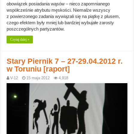
obowiązek posiadania wąsów – nieco zapomnianego
współcześnie atrybutu męskości. Niemalże wszyscy
z powierzonego zadania wywiązali się na piątkę z plusem,
czego efektem były mniej lub bardziej wybujałe zarosty
poszczególnych partyzantów.
Czytaj dalej »
Stary Piernik 7 – 27-29.04.2012 r.
w Toruniu [raport]
V-12
15 maja 2012
4,918