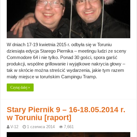
W dniach 17-19 kwietnia 2015 r. odbyła się w Toruniu
dziesiąta edycja Starego Piernika – meetingu ludzi ze sceny
Commodore 64 i nie tylko. Ponad 30 gości, spora garść
produkcji, wspólne grillowanie i wyjątkowe nakrycia głowy –
tak w skrócie można streścić wydarzenia, jakie tym razem
miały miejsce w toruńskim Campingu Tramp.
Czytaj dalej »
Stary Piernik 9 – 16-18.05.2014 r.
w Toruniu [raport]
V-12
1 czerwca 2014
7,661