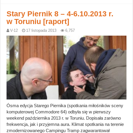
Stary Piernik 8 – 4-6.10.2013 r.
w Toruniu [raport]
V-12
17 listopada 2013
6,757
Ósma edycja Starego Piernika (spotkania miłośników sceny
komputerowej Commodore 64) odbyła się w pierwszy
weekend października 2013 r. w Toruniu. Dopisała zarówno
frekwencja, jak i przyjemna aura. Klimat spotkania na terenie
zmodernizowanego Campingu Tramp zagwarantował