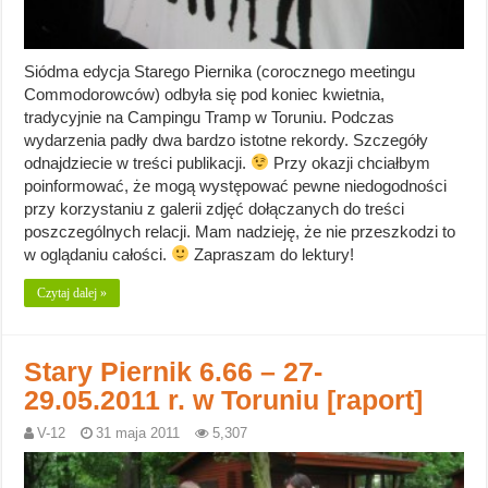
Siódma edycja Starego Piernika (corocznego meetingu
Commodorowców) odbyła się pod koniec kwietnia,
tradycyjnie na Campingu Tramp w Toruniu. Podczas
wydarzenia padły dwa bardzo istotne rekordy. Szczegóły
odnajdziecie w treści publikacji.
Przy okazji chciałbym
poinformować, że mogą występować pewne niedogodności
przy korzystaniu z galerii zdjęć dołączanych do treści
poszczególnych relacji. Mam nadzieję, że nie przeszkodzi to
w oglądaniu całości.
Zapraszam do lektury!
Czytaj dalej »
Stary Piernik 6.66 – 27-
29.05.2011 r. w Toruniu [raport]
V-12
31 maja 2011
5,307