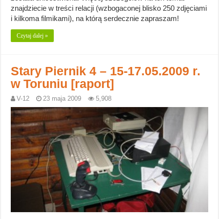
znajdziecie w treści relacji (wzbogaconej blisko 250 zdjęciami
i kilkoma filmikami), na którą serdecznie zapraszam!
Czytaj dalej »
Stary Piernik 4 – 15-17.05.2009 r.
w Toruniu [raport]
V-12
23 maja 2009
5,908