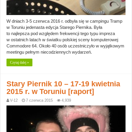
W dniach 3-5 czerwca 2016 r. odbyła się w campingu Tramp
w Toruniu jedenasta edycja Starego Piernika. Była
to najlepsza pod względem frekwencji tego typu impreza
w ostatnich latach w światku polskiej sceny komputerowej
Commodore 64. Około 40 osób uczestniczyło w wyjątkowym
meetingu pełnym niecodziennych wydarzeń.
Czytaj dalej »
Stary Piernik 10 – 17-19 kwietnia
2015 r. w Toruniu [raport]
V-12
7 czerwca 2015
4,939