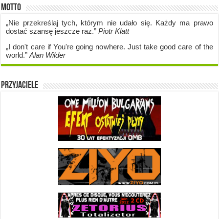
Motto
„Nie przekreślaj tych, którym nie udało się. Każdy ma prawo
dostać szansę jeszcze raz.”
Piotr Klatt
„I don't care if Y
ou're going no
where. Just take good care of the
world.”
Alan Wilder
Przyjaciele