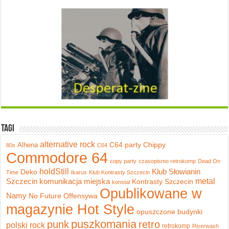
Tagi
alternative rock
C64 party
Chippy
Alhena
80s
C64
Commodore 64
copy party
czasopismo retrokomp
Dead On
holdStill
Klub Słowianin
Deko
Time
Ikarus
Klub Kontrasty Szczecin
metal
Szczecin
komunikacja miejska
Kontrasty Szczecin
konstal
Opublikowane w
Namy
No Future
Offensywa
magazynie Hot Style
opuszczone budynki
puszkomania
punk
retro
polski rock
retrokomp
Riverwash