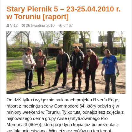
Stary Piernik 5 – 23-25.04.2010 r.
w Toruniu [raport]
V-12
26 kwietnia 2010
6,467
Od dziś tylko i wyłącznie na łamach projektu River’s Edge,
raport z meetingu sceny Commodore 64, który odbył się w
miniony weekend w Toruniu. Tylko tutaj odnajdziesz zdjęcia z
najnowszego dema grupy Arise (zatytułowanego Pro
Memoria 3 (96%)), którego jedyna kopia tuż po prezentacji
została unicestwiona. Więcej szczegółów na ten temat