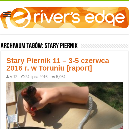
Archiwum tagów:
Stary Piernik
Stary Piernik 11 – 3-5 czerwca
2016 r. w Toruniu [raport]
V-12
24 lipca 2016
5,064