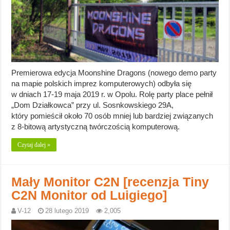
Premierowa edycja Moonshine Dragons (nowego demo party
na mapie polskich imprez komputerowych) odbyła się
w dniach 17-19 maja 2019 r. w Opolu. Rolę party place pełnił
„Dom Działkowca” przy ul. Sosnkowskiego 29A,
który pomieścił około 70 osób mniej lub bardziej związanych
z 8-bitową artystyczną twórczością komputerową.
Czytaj dalej »
Mały Monitor C2N [recenzja Tiny
C2N Monitor od Luigiego]
V-12
28 lutego 2019
2,005