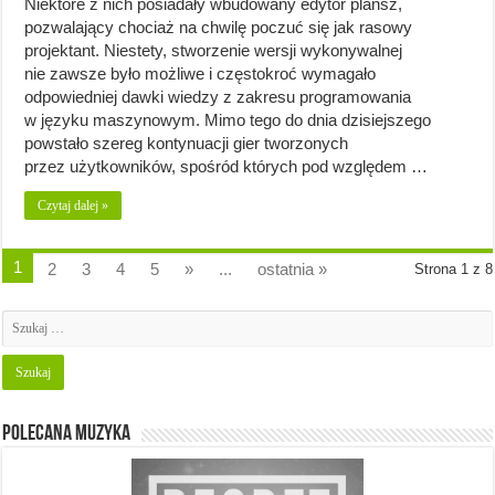
Niektóre z nich posiadały wbudowany edytor plansz,
pozwalający chociaż na chwilę poczuć się jak rasowy
projektant. Niestety, stworzenie wersji wykonywalnej
nie zawsze było możliwe i częstokroć wymagało
odpowiedniej dawki wiedzy z zakresu programowania
w języku maszynowym. Mimo tego do dnia dzisiejszego
powstało szereg kontynuacji gier tworzonych
przez użytkowników, spośród których pod względem …
Czytaj dalej »
1
2
3
4
5
»
...
ostatnia »
Strona 1 z 8
Polecana muzyka