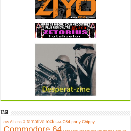
Tagi
alternative rock
C64 party
Chippy
Alhena
80s
C64
Commodore 64