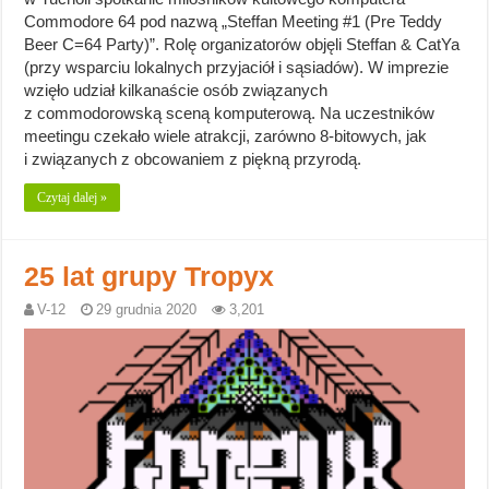
Commodore 64 pod nazwą „Steffan Meeting #1 (Pre Teddy
Beer C=64 Party)”. Rolę organizatorów objęli Steffan & CatYa
(przy wsparciu lokalnych przyjaciół i sąsiadów). W imprezie
wzięło udział kilkanaście osób związanych
z commodorowską sceną komputerową. Na uczestników
meetingu czekało wiele atrakcji, zarówno 8-bitowych, jak
i związanych z obcowaniem z piękną przyrodą.
Czytaj dalej »
25 lat grupy Tropyx
V-12
29 grudnia 2020
3,201