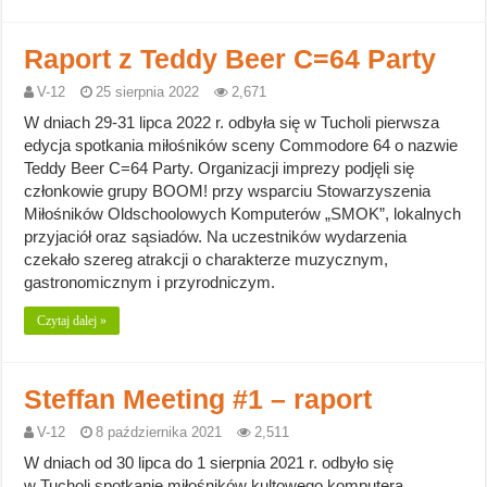
Raport z Teddy Beer C=64 Party
V-12
25 sierpnia 2022
2,671
W dniach 29-31 lipca 2022 r. odbyła się w Tucholi pierwsza
edycja spotkania miłośników sceny Commodore 64 o nazwie
Teddy Beer C=64 Party. Organizacji imprezy podjęli się
członkowie grupy BOOM! przy wsparciu Stowarzyszenia
Miłośników Oldschoolowych Komputerów „SMOK”, lokalnych
przyjaciół oraz sąsiadów. Na uczestników wydarzenia
czekało szereg atrakcji o charakterze muzycznym,
gastronomicznym i przyrodniczym.
Czytaj dalej »
Steffan Meeting #1 – raport
V-12
8 października 2021
2,511
W dniach od 30 lipca do 1 sierpnia 2021 r. odbyło się
w Tucholi spotkanie miłośników kultowego komputera