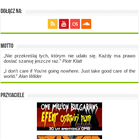
Dołącz na:
Motto
„Nie przekreślaj tych, którym nie udało się. Każdy ma prawo
dostać szansę jeszcze raz.”
Piotr Klatt
„I don't care if Y
ou're going no
where. Just take good care of the
world.”
Alan Wilder
Przyjaciele