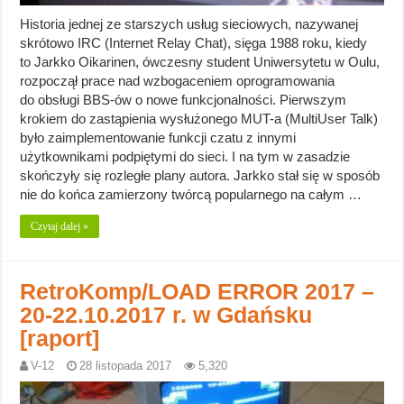
Historia jednej ze starszych usług sieciowych, nazywanej
skrótowo IRC (Internet Relay Chat), sięga 1988 roku, kiedy
to Jarkko Oikarinen, ówczesny student Uniwersytetu w Oulu,
rozpoczął prace nad wzbogaceniem oprogramowania
do obsługi BBS-ów o nowe funkcjonalności. Pierwszym
krokiem do zastąpienia wysłużonego MUT-a (MultiUser Talk)
było zaimplementowanie funkcji czatu z innymi
użytkownikami podpiętymi do sieci. I na tym w zasadzie
skończyły się rozległe plany autora. Jarkko stał się w sposób
nie do końca zamierzony twórcą popularnego na całym …
Czytaj dalej »
RetroKomp/LOAD ERROR 2017 –
20-22.10.2017 r. w Gdańsku
[raport]
V-12
28 listopada 2017
5,320