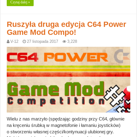
Czytaj dalej »
Ruszyła druga edycja C64 Power
Game Mod Compo!
V-12
27 listopada 2017
3,228
Wielu z nas marzyło (spędzając godziny przy C64, głównie
na kręceniu śrubką w magnetofonie i łamaniu joysticków)
o stworzeniu własnej części/kontynuacji ulubionej gry.