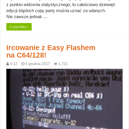
z punktu widzenia statystycznego, to całościowo dziewięć
edycji śląskich copy party można uznać za udanych.
Nie zawsze jednak …
Czytaj dalej »
Ircowanie z Easy Flashem
na C64/128!
V-12
5 grudnia 2017
1,721