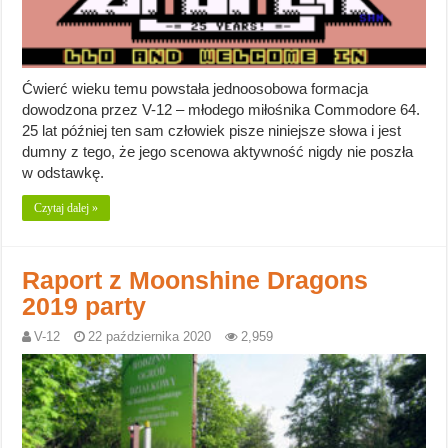
Ćwierć wieku temu powstała jednoosobowa formacja
dowodzona przez V-12 – młodego miłośnika Commodore 64.
25 lat później ten sam człowiek pisze niniejsze słowa i jest
dumny z tego, że jego scenowa aktywność nigdy nie poszła
w odstawkę.
Czytaj dalej »
Raport z Moonshine Dragons
2019 party
V-12
22 października 2020
2,959