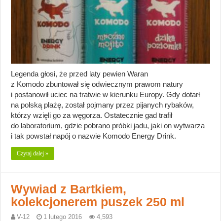
Legenda głosi, że przed laty pewien Waran
z Komodo zbuntował się odwiecznym prawom natury
i postanowił uciec na tratwie w kierunku Europy. Gdy dotarł
na polską plażę, został pojmany przez pijanych rybaków,
którzy wzięli go za węgorza. Ostatecznie gad trafił
do laboratorium, gdzie pobrano próbki jadu, jaki on wytwarza
i tak powstał napój o nazwie Komodo Energy Drink.
Czytaj dalej »
Wywiad z Bartkiem,
kolekcjonerem puszek 250 ml
V-12
1 lutego 2016
4,593