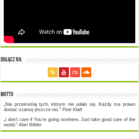
Dołącz na:
Motto
„Nie przekreślaj tych, którym nie udało się. Każdy ma prawo
dostać szansę jeszcze raz.”
Piotr Klatt
„I don't care if Y
ou're going no
where. Just take good care of the
world.”
Alan Wilder