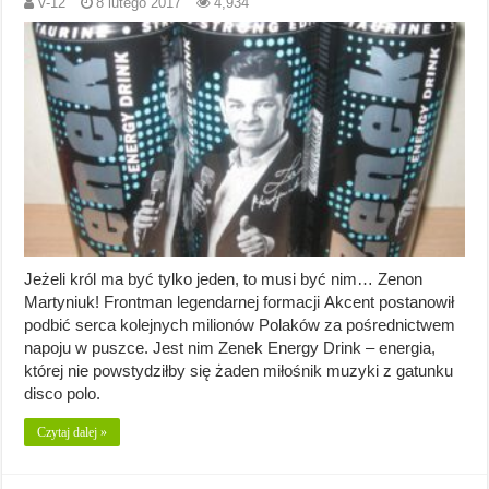
V-12
8 lutego 2017
4,934
Jeżeli król ma być tylko jeden, to musi być nim… Zenon
Martyniuk! Frontman legendarnej formacji Akcent postanowił
podbić serca kolejnych milionów Polaków za pośrednictwem
napoju w puszce. Jest nim Zenek Energy Drink – energia,
której nie powstydziłby się żaden miłośnik muzyki z gatunku
disco polo.
Czytaj dalej »