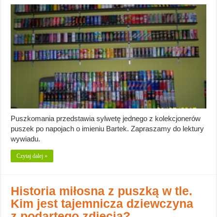
Puszkomania przedstawia sylwetę jednego z kolekcjonerów
puszek po napojach o imieniu Bartek. Zapraszamy do lektury
wywiadu.
Czytaj dalej »
Historia miłosna z puszką w tle.
Kim jest tajemnicza dziewczyna
z podartego zdjęcia?