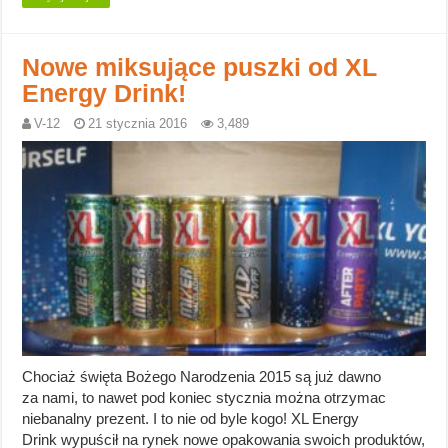
Nowe miksujące puszki od XL
Energy Drink!
V-12
21 stycznia 2016
3,489
Chociaż święta Bożego Narodzenia 2015 są już dawno
za nami, to nawet pod koniec stycznia można otrzymac
niebanalny prezent. I to nie od byle kogo! XL Energy
Drink wypuścił na rynek nowe opakowania swoich produktów,