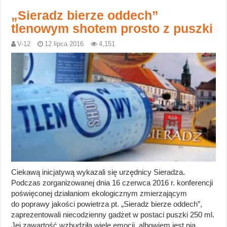
„Sieradz bierze oddech”
tlenowym shotem prosto z puszki
V-12
12 lipca 2016
4,151
Ciekawą inicjatywą wykazali się urzędnicy Sieradza.
Podczas zorganizowanej dnia 16 czerwca 2016 r. konferencji
poświęconej działaniom ekologicznym zmierzającym
do poprawy jakości powietrza pt. „Sieradz bierze oddech”,
zaprezentowali niecodzienny gadżet w postaci puszki 250 ml.
Jej zawartość wzbudziła wiele emocji, albowiem jest nią