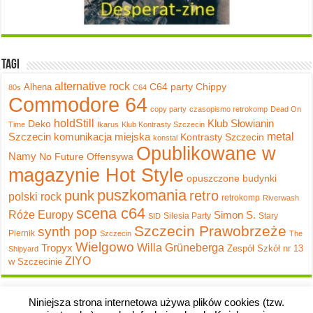
Tagi
alternative rock
C64 party
Chippy
Alhena
80s
C64
Commodore 64
copy party
czasopismo retrokomp
Dead On
holdStill
Klub Słowianin
Deko
Time
Ikarus
Klub Kontrasty Szczecin
metal
Szczecin
komunikacja miejska
Kontrasty Szczecin
konstal
Opublikowane w
Namy
No Future
Offensywa
magazynie Hot Style
opuszczone budynki
puszkomania
punk
retro
polski rock
retrokomp
Riverwash
scena c64
Róże Europy
Simon S.
Silesia Party
Stary
SID
Szczecin Prawobrzeże
synth pop
Piernik
Szczecin
The
Wielgowo
Tropyx
Willa Grüneberga
Zespół Szkół nr 13
Shipyard
ZIYO
w Szczecinie
Niniejsza strona internetowa używa plików cookies (tzw.