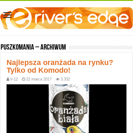
Puszkomania – archiwum
Najlepsza oranżada na rynku?
Tylko od Komodo!
V-12
22 marca 2017
3,332