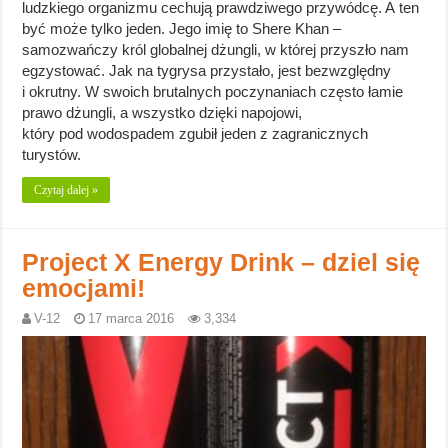
ludzkiego organizmu cechują prawdziwego przywódcę. A ten
być może tylko jeden. Jego imię to Shere Khan –
samozwańczy król globalnej dżungli, w której przyszło nam
egzystować. Jak na tygrysa przystało, jest bezwzględny
i okrutny. W swoich brutalnych poczynaniach często łamie
prawo dżungli, a wszystko dzięki napojowi,
który pod wodospadem zgubił jeden z zagranicznych
turystów.
Czytaj dalej »
Project X Energy Drink – dziel się
emocjami!
V-12
17 marca 2016
3,334