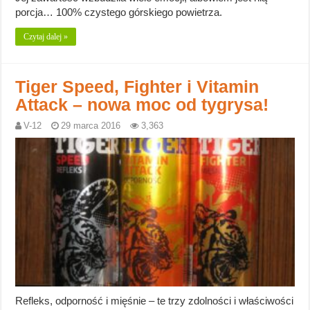
porcja… 100% czystego górskiego powietrza.
Czytaj dalej »
Tiger Speed, Fighter i Vitamin
Attack – nowa moc od tygrysa!
V-12
29 marca 2016
3,363
Refleks, odporność i mięśnie – te trzy zdolności i właściwości