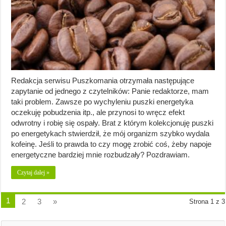
Redakcja serwisu Puszkomania otrzymała następujące
zapytanie od jednego z czytelników: Panie redaktorze, mam
taki problem. Zawsze po wychyleniu puszki energetyka
oczekuję pobudzenia itp., ale przynosi to wręcz efekt
odwrotny i robię się ospały. Brat z którym kolekcjonuję puszki
po energetykach stwierdził, że mój organizm szybko wydala
kofeinę. Jeśli to prawda to czy mogę zrobić coś, żeby napoje
energetyczne bardziej mnie rozbudzały? Pozdrawiam.
Czytaj dalej »
1
2
3
»
Strona 1 z 3