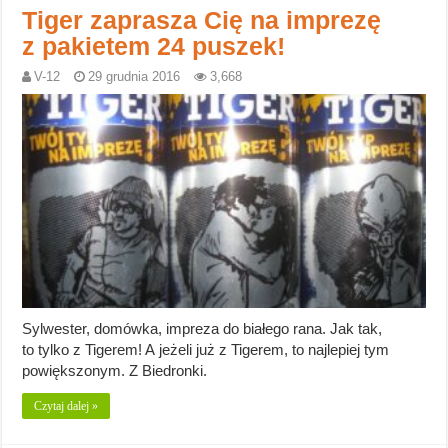
Tiger zaprasza Cię na imprezę
z pakietem 24 puszek!
V-12
29 grudnia 2016
3,668
Sylwester, domówka, impreza do białego rana. Jak tak,
to tylko z Tigerem! A jeżeli już z Tigerem, to najlepiej tym
powiększonym. Z Biedronki.
Czytaj dalej »