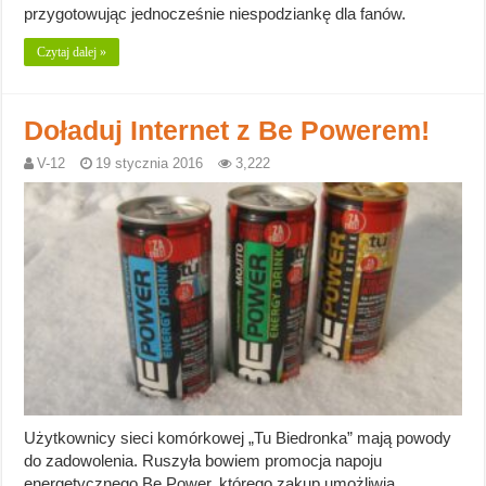
przygotowując jednocześnie niespodziankę dla fanów.
Czytaj dalej »
Doładuj Internet z Be Powerem!
V-12
19 stycznia 2016
3,222
Użytkownicy sieci komórkowej „Tu Biedronka” mają powody
do zadowolenia. Ruszyła bowiem promocja napoju
energetycznego Be Power, którego zakup umożliwia