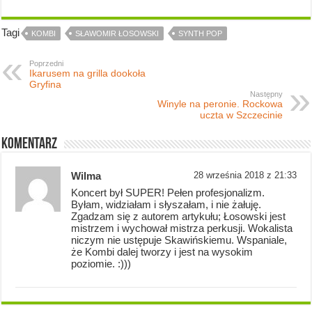
Tagi
KOMBI
SŁAWOMIR ŁOSOWSKI
SYNTH POP
Poprzedni
Ikarusem na grilla dookoła
Gryfina
Następny
Winyle na peronie. Rockowa
uczta w Szczecinie
Komentarz
Wilma
28 września 2018 z 21:33
Koncert był SUPER! Pełen profesjonalizm.
Byłam, widziałam i słyszałam, i nie żałuję.
Zgadzam się z autorem artykułu; Łosowski jest
mistrzem i wychował mistrza perkusji. Wokalista
niczym nie ustępuje Skawińskiemu. Wspaniale,
że Kombi dalej tworzy i jest na wysokim
poziomie. :)))