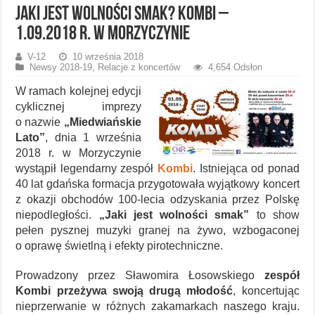
Jaki jest wolności smak? Kombi –
1.09.2018 r. w Morzyczynie
V-12
10 września 2018
Newsy 2018-19
,
Relacje z koncertów
4,654 Odsłon
W ramach kolejnej edycji
cyklicznej imprezy
o nazwie
„Miedwiańskie
Lato”
, dnia 1 września
2018 r. w Morzyczynie
wystąpił legendarny zespół
Kombi
. Istniejąca od ponad
40 lat gdańska formacja przygotowała wyjątkowy koncert
z okazji obchodów 100-lecia odzyskania przez Polskę
niepodległości.
„Jaki jest wolności smak”
to show
pełen pysznej muzyki granej na żywo, wzbogaconej
o oprawę świetlną i efekty pirotechniczne.
Prowadzony przez Sławomira Łosowskiego
zespół
Kombi przeżywa swoją drugą młodość
, koncertując
nieprzerwanie w różnych zakamarkach naszego kraju.