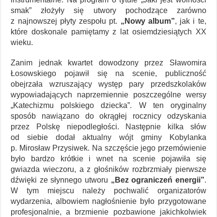
smak” złożyły się utwory pochodzące zarówno
z najnowszej płyty zespołu pt.
„Nowy album”
, jak i te,
które doskonale pamiętamy z lat osiemdziesiątych XX
wieku.
Zanim jednak kwartet dowodzony przez Sławomira
Łosowskiego pojawił się na scenie, publiczność
obejrzała wzruszający występ pary przedszkolaków
wypowiadających naprzemiennie poszczególne wersy
„Katechizmu polskiego dziecka”. W ten oryginalny
sposób nawiązano do okrągłej rocznicy odzyskania
przez Polskę niepodległości. Następnie kilka słów
od siebie dodał aktualny wójt gminy Kobylanka
p. Mirosław Przysiwek. Na szczęście jego przemówienie
było bardzo krótkie i wnet na scenie pojawiła się
gwiazda wieczoru, a z głośników rozbrzmiały pierwsze
dźwięki ze słynnego utworu
„Bez ograniczeń energii”
.
W tym miejscu należy pochwalić organizatorów
wydarzenia, albowiem nagłośnienie było przygotowane
profesjonalnie, a brzmienie pozbawione jakichkolwiek