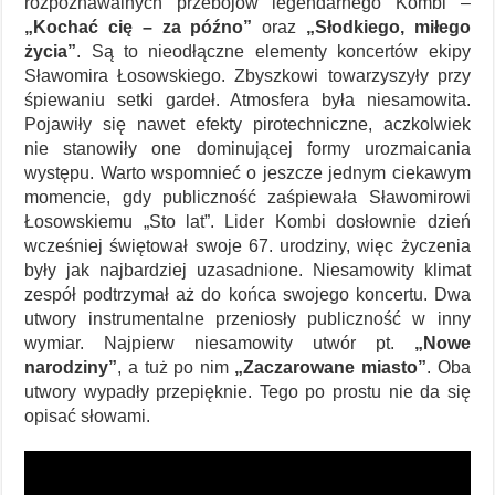
rozpoznawalnych przebojów legendarnego Kombi –
„Kochać cię – za późno”
oraz
„Słodkiego, miłego
życia”
. Są to nieodłączne elementy koncertów ekipy
Sławomira Łosowskiego. Zbyszkowi towarzyszyły przy
śpiewaniu setki gardeł. Atmosfera była niesamowita.
Pojawiły się nawet efekty pirotechniczne, aczkolwiek
nie stanowiły one dominującej formy urozmaicania
występu. Warto wspomnieć o jeszcze jednym ciekawym
momencie, gdy publiczność zaśpiewała Sławomirowi
Łosowskiemu „Sto lat”. Lider Kombi dosłownie dzień
wcześniej świętował swoje 67. urodziny, więc życzenia
były jak najbardziej uzasadnione. Niesamowity klimat
zespół podtrzymał aż do końca swojego koncertu. Dwa
utwory instrumentalne przeniosły publiczność w inny
wymiar. Najpierw niesamowity utwór pt.
„Nowe
narodziny”
, a tuż po nim
„Zaczarowane miasto”
. Oba
utwory wypadły przepięknie. Tego po prostu nie da się
opisać słowami.