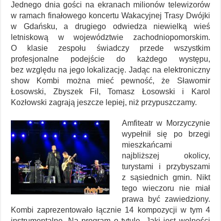
Jednego dnia gości na ekranach milionów telewizorów
w ramach finałowego koncertu Wakacyjnej Trasy Dwójki
w Gdańsku, a drugiego odwiedza niewielką wieś
letniskową w województwie zachodniopomorskim.
O klasie zespołu świadczy przede wszystkim
profesjonalne podejście do każdego występu,
bez względu na jego lokalizację. Jadąc na elektroniczny
show Kombi można mieć pewność, że Sławomir
Łosowski, Zbyszek Fil, Tomasz Łosowski i Karol
Kozłowski zagrają jeszcze lepiej, niż przypuszczamy.
Amfiteatr w Morzyczynie
wypełnił się po brzegi
mieszkańcami
najbliższej okolicy,
turystami i przybyszami
z sąsiednich gmin. Nikt
tego wieczoru nie miał
prawa być zawiedziony.
Kombi zaprezentowało łącznie 14 kompozycji w tym 4
instrumentalne. Na program o tytule „Jaki jest wolności