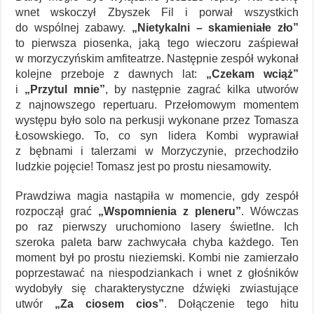
wnet wskoczył Zbyszek Fil i porwał wszystkich
do wspólnej zabawy.
„Nietykalni – skamieniałe zło”
to pierwsza piosenka, jaką tego wieczoru zaśpiewał
w morzyczyńskim amfiteatrze. Następnie zespół wykonał
kolejne przeboje z dawnych lat:
„Czekam wciąż”
i
„Przytul mnie”
, by następnie zagrać kilka utworów
z najnowszego repertuaru. Przełomowym momentem
występu było solo na perkusji wykonane przez Tomasza
Łosowskiego. To, co syn lidera Kombi wyprawiał
z bębnami i talerzami w Morzyczynie, przechodziło
ludzkie pojęcie! Tomasz jest po prostu niesamowity.
Prawdziwa magia nastąpiła w momencie, gdy zespół
rozpoczął grać
„Wspomnienia z pleneru”
. Wówczas
po raz pierwszy uruchomiono lasery świetlne. Ich
szeroka paleta barw zachwycała chyba każdego. Ten
moment był po prostu nieziemski. Kombi nie zamierzało
poprzestawać na niespodziankach i wnet z głośników
wydobyły się charakterystyczne dźwięki zwiastujące
utwór
„Za ciosem cios”
. Dołączenie tego hitu