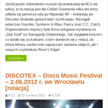
Jeżeli jesteś miłośnikiem muzyki dyskotekowej lat 80 (i nie
tylko), to ta relacja jest dla Ciebie! Dosłownie kilka dni temu
odbyła się pierwsza edycja Hitparady 80′ – kolejnego po
Discotex festiwalu gwiazd italo i synth-popu. Wystąpili
wówczas Gazebo, Systems In Blue, Fancy oraz C.C. Catch.
Organizatorem imprezy była firma usługowo-wydawnicza
„Star Graf” ze Starogardu Gdańskiego. Jak wyglądał koncert i
co działo się za kulisami, o tym dowiecie się z relacji, do
której lektury serdecznie zapraszam zarówno stałych, jak i
nowych czytelników River’s Edge!
Czytaj dalej »
DISCOTEX – Disco Music Festival
– 2.06.2012 r. we Wrocławiu
[relacja]
V-12
22 czerwca 2012
5,718