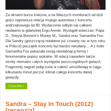
Za oknami burza śnieżna, a na Waszych monitorach od dziś
gości najnowsza relacja mojego autorstwa z koncertu
andrzejkowego lat 80. Wydarzenie odbyło się całkiem
niedawno w gdańskiej Ergo Arenie. Wystąpili wówczas: Papa
D., Sheyla Bonnick’s Money M., Sandra oraz Samantha Fox.
Dla Sandry (goszczącej notabene już czwarty raz w tym roku
w Polsce) początek koncertu był bardzo nieudany… A z kolei
Samantha Fox pokazała swoją niesłabnącą formę i
fenomenalne popisy wokalne. W relacji zawarłem także
skróty niemalże całych występów poszczególnych gwiazd.
Fragmenty nagrań połączone w całość umożliwiają w ciągu
kilkunastu minut poczuć klimat całego koncertu danej
gwiazdy.
Czytaj dalej »
Sandra – Stay In Touch (2012)
[recenzja]