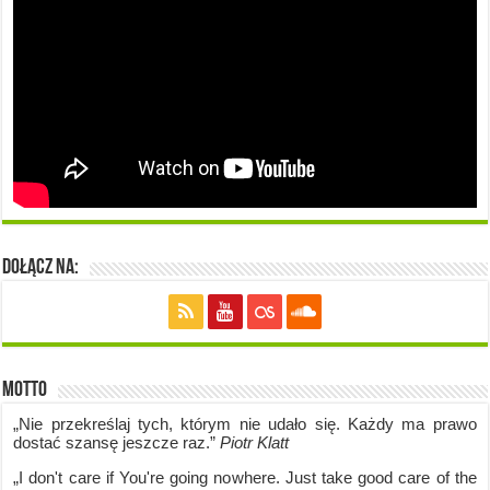
Dołącz na:
Motto
„Nie przekreślaj tych, którym nie udało się. Każdy ma prawo
dostać szansę jeszcze raz.”
Piotr Klatt
„I don't care if Y
ou're going no
where. Just take good care of the