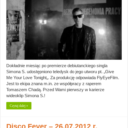
Dokładnie miesiąc po premierze debiutanckiego singla
Simona S. udostępniono teledysk do jego utworu pt. „Give
Me Your Love Tonight„. Za produkcję odpowiada FlyEyeFilm.
Jest to ekipa znana m.in. ze współpracy z raperem
Tomaszem Chadą. Przed Wami pierwszy w karierze
wideoklip Simona S.!
Czytaj dalej »
Disco Fever – 26.07.2012 r.