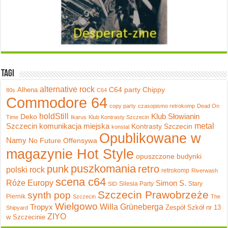
Tagi
alternative rock
C64 party
Chippy
Alhena
80s
C64
Commodore 64
copy party
czasopismo retrokomp
Dead On
holdStill
Klub Słowianin
Deko
Time
Ikarus
Klub Kontrasty Szczecin
metal
Szczecin
komunikacja miejska
Kontrasty Szczecin
konstal
Opublikowane w
Namy
No Future
Offensywa
magazynie Hot Style
opuszczone budynki
puszkomania
punk
retro
polski rock
retrokomp
Riverwash
scena c64
Róże Europy
Simon S.
Silesia Party
Stary
SID
Szczecin Prawobrzeże
synth pop
Piernik
Szczecin
The
Wielgowo
Tropyx
Willa Grüneberga
Zespół Szkół nr 13
Shipyard
ZIYO
w Szczecinie