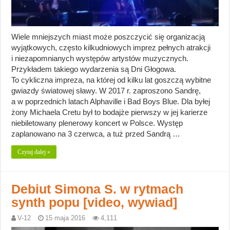
Wiele mniejszych miast może poszczycić się organizacją
wyjątkowych, często kilkudniowych imprez pełnych atrakcji
i niezapomnianych występów artystów muzycznych.
Przykładem takiego wydarzenia są Dni Głogowa.
To cykliczna impreza, na której od kilku lat goszczą wybitne
gwiazdy światowej sławy. W 2017 r. zaproszono Sandrę,
a w poprzednich latach Alphaville i Bad Boys Blue. Dla byłej
żony Michaela Cretu był to bodajże pierwszy w jej karierze
niebiletowany plenerowy koncert w Polsce. Występ
zaplanowano na 3 czerwca, a tuż przed Sandrą …
Czytaj dalej »
Debiut Simona S. w rytmach
synth popu [video, wywiad]
V-12
15 maja 2016
4,111