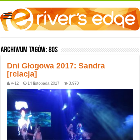
Archiwum tagów:
80s
Dni Głogowa 2017: Sandra
[relacja]
V-12
14 listopada 2017
3,970