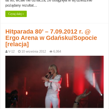
lat 80, wcale nie oznacza, że osiągnęła w tej dziedzinie
pożądany rezultat…
Czytaj dalej »
Hitparada 80’ – 7.09.2012 r. @
Ergo Arena w Gdańsku/Sopocie
[relacja]
V-12
10 września 2012
6,064