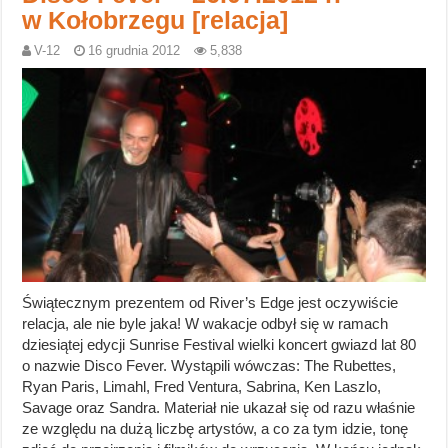
w Kołobrzegu [relacja]
V-12
16 grudnia 2012
5,838
Świątecznym prezentem od River’s Edge jest oczywiście
relacja, ale nie byle jaka! W wakacje odbył się w ramach
dziesiątej edycji Sunrise Festival wielki koncert gwiazd lat 80
o nazwie Disco Fever. Wystąpili wówczas: The Rubettes,
Ryan Paris, Limahl, Fred Ventura, Sabrina, Ken Laszlo,
Savage oraz Sandra. Materiał nie ukazał się od razu właśnie
ze względu na dużą liczbę artystów, a co za tym idzie, tonę