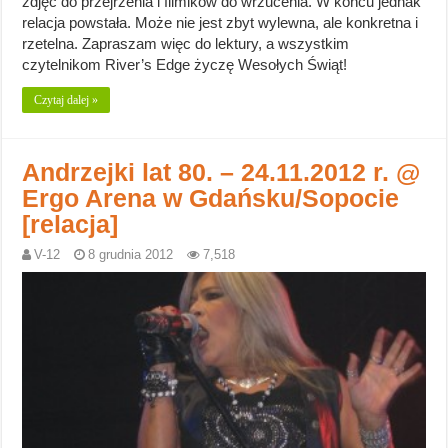
zdjęć do przejrzenia i filmików do wrzucenia. W końcu jednak
relacja powstała. Może nie jest zbyt wylewna, ale konkretna i
rzetelna. Zapraszam więc do lektury, a wszystkim
czytelnikom River’s Edge życzę Wesołych Świąt!
Czytaj dalej »
Andrzejki lat 80. – 24.11.2012 r. @
Ergo Arena w Gdańsku/Sopocie
[relacja]
V-12
8 grudnia 2012
7,518