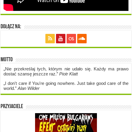
Dołącz na:
Motto
„Nie przekreślaj tych, którym nie udało się. Każdy ma prawo
dostać szansę jeszcze raz.”
Piotr Klatt
„I don't care if Y
ou're going no
where. Just take good care of the
world.”
Alan Wilder
Przyjaciele