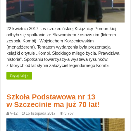
22 kwietnia 2017 r. w szczecińskiej Książnicy Pomorskiej
odbyło się spotkanie ze Sławomirem Łosowskim (liderem
zespołu Kombi) i Wojciechem Korzeniewskim
(menadżerem). Tematem wydarzenia była prezentacja
książki o tytule „Kombi. Słodkiego miłego życia. Prawdziwa
historia”. Spotkaniu towarzyszyła wystawa rysunków,
z których od lat słynie założyciel legendarnego Kombi.
Czytaj dalej »
Szkoła Podstawowa nr 13
w Szczecinie ma już 70 lat!
V-12
16 listopada 2017
3,767