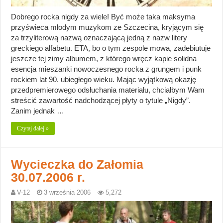
Dobrego rocka nigdy za wiele! Być może taka maksyma
przyświeca młodym muzykom ze Szczecina, kryjącym się
za trzyliterową nazwą oznaczającą jedną z nazw litery
greckiego alfabetu. ETA, bo o tym zespole mowa, zadebiutuje
jeszcze tej zimy albumem, z którego wręcz kapie solidna
esencja mieszanki nowoczesnego rocka z grungem i punk
rockiem lat 90. ubiegłego wieku. Mając wyjątkową okazję
przedpremierowego odsłuchania materiału, chciałbym Wam
streścić zawartość nadchodzącej płyty o tytule „Nigdy”.
Zanim jednak …
Czytaj dalej »
Wycieczka do Załomia
30.07.2006 r.
V-12
3 września 2006
5,272