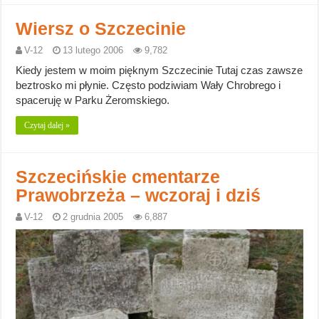
Wiersz o Szczecinie
V-12
13 lutego 2006
9,782
Kiedy jestem w moim pięknym Szczecinie Tutaj czas zawsze
beztrosko mi płynie. Często podziwiam Wały Chrobrego i
spaceruję w Parku Żeromskiego.
Czytaj dalej »
Szczecińskie cmentarze
Prawobrzeża – wczoraj i dziś
V-12
2 grudnia 2005
6,887