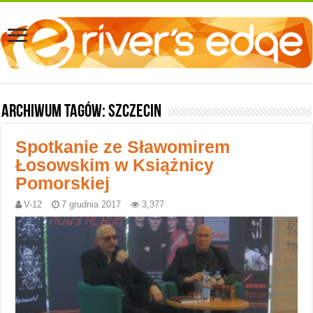
Archiwum tagów:
Szczecin
Spotkanie ze Sławomirem
Łosowskim w Książnicy
Pomorskiej
V-12
7 grudnia 2017
3,377