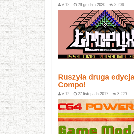
V-12
29 grudnia 2020
3,206
Ruszyła druga edyc
Compo!
V-12
27 listopada 2017
3,229