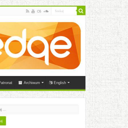
atronat
Archiwum
English