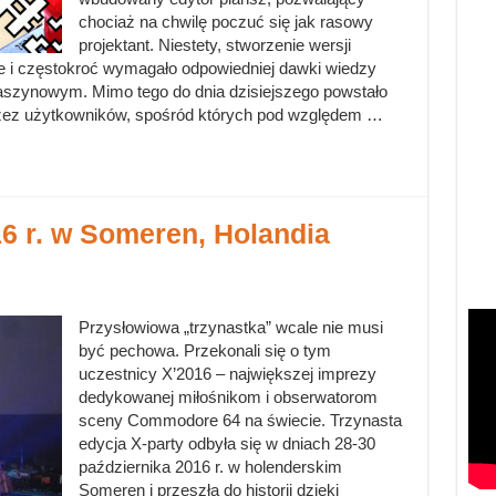
chociaż na chwilę poczuć się jak rasowy
projektant. Niestety, stworzenie wersji
e i częstokroć wymagało odpowiedniej dawki wiedzy
szynowym. Mimo tego do dnia dzisiejszego powstało
rzez użytkowników, spośród których pod względem …
16 r. w Someren, Holandia
Przysłowiowa „trzynastka” wcale nie musi
być pechowa. Przekonali się o tym
uczestnicy X’2016 – największej imprezy
dedykowanej miłośnikom i obserwatorom
sceny Commodore 64 na świecie. Trzynasta
edycja X-party odbyła się w dniach 28-30
października 2016 r. w holenderskim
Someren i przeszła do historii dzięki