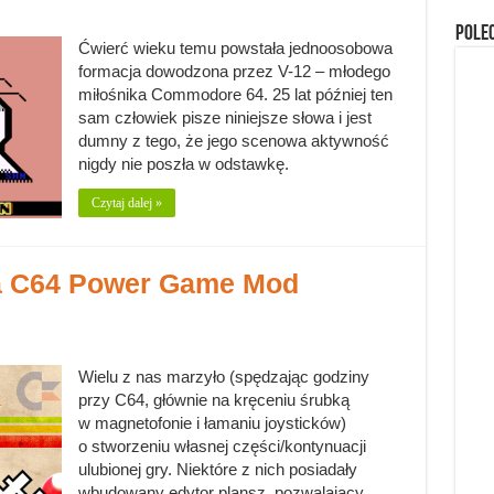
Pole
Ćwierć wieku temu powstała jednoosobowa
formacja dowodzona przez V-12 – młodego
miłośnika Commodore 64. 25 lat później ten
sam człowiek pisze niniejsze słowa i jest
dumny z tego, że jego scenowa aktywność
nigdy nie poszła w odstawkę.
Czytaj dalej »
ja C64 Power Game Mod
Wielu z nas marzyło (spędzając godziny
przy C64, głównie na kręceniu śrubką
w magnetofonie i łamaniu joysticków)
o stworzeniu własnej części/kontynuacji
ulubionej gry. Niektóre z nich posiadały
wbudowany edytor plansz, pozwalający