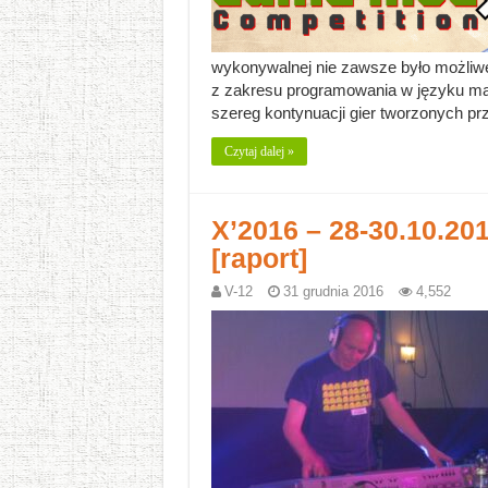
wykonywalnej nie zawsze było możliw
z zakresu programowania w języku ma
szereg kontynuacji gier tworzonych p
Czytaj dalej »
X’2016 – 28-30.10.20
[raport]
V-12
31 grudnia 2016
4,552