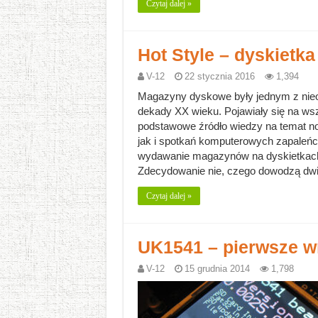
Czytaj dalej »
Hot Style – dyskietk
V-12
22 stycznia 2016
1,394
Magazyny dyskowe były jednym z nieo
dekady XX wieku. Pojawiały się na ws
podstawowe źródło wiedzy na temat no
jak i spotkań komputerowych zapaleń
wydawanie magazynów na dyskietkach 
Zdecydowanie nie, czego dowodzą dwie
Czytaj dalej »
UK1541 – pierwsze w
V-12
15 grudnia 2014
1,798