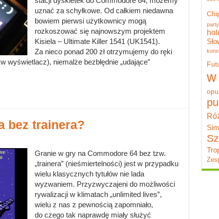
stacji dyskietek do Commodore 64, możemy
uznać za schyłkowe. Od całkiem niedawna
Chi
bowiem pierwsi użytkownicy mogą
party
rozkoszować się najnowszym projektem
hol
Sło
Kisiela – Ultimate Killer 1541 (UK1541).
Za nieco ponad 200 zł otrzymujemy do ręki
konst
w wyświetlacz), niemalże bezbłędnie „udające”
Fut
w
opu
pu
Róż
a bez trainera?
Sim
Sz
Tro
Granie w gry na Commodore 64 bez tzw.
Zesp
„trainera” (nieśmiertelności) jest w przypadku
wielu klasycznych tytułów nie lada
wyzwaniem. Przyzwyczajeni do możliwości
rywalizacji w klimatach „unlimited lives”,
wielu z nas z pewnością zapomniało,
do czego tak naprawdę miały służyć