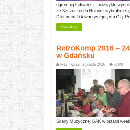
ogromnej frekwencji i niezwykle wyso
ze Szczecina do Holandii wybrałem się
Dreamem ! i towarzyszącą mu Olą. Po
Czytaj dalej »
RetroKomp 2016 – 24-
w Gdańsku
V-12
22 listopada 2016
6,509
Sceny Muzycznej GAK w ostatni week