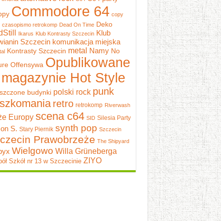
Commodore 64
ppy
copy
Deko
czasopismo retrokomp
Dead On Time
dStill
Klub
Ikarus
Klub Kontrasty Szczecin
wianin Szczecin
komunikacja miejska
metal
Namy
Kontrasty Szczecin
No
al
Opublikowane
ure
Offensywa
 magazynie Hot Style
punk
polski rock
szczone budynki
szkomania
retro
retrokomp
Riverwash
scena c64
e Europy
Silesia Party
SID
synth pop
on S.
Stary Piernik
Szczecin
czecin Prawobrzeże
The Shipyard
Wielgowo
pyx
Willa Grüneberga
ZIYO
ół Szkół nr 13 w Szczecinie