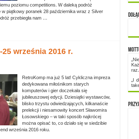
kiemu poziomu competitions. W daleką podróż
 w piątkowy poranek 28 października wraz z Silver
Dołąc
dróż przebiegła nam …
Mott
25 września 2016 r.
„Ni
Każ
raz
RetroKomp ma już 5 lat! Cykliczna impreza
„I d
dedykowana miłośnikom starych
tak
komputerów i gier doczekała się
jubileuszowej edycji. Dziesiątki wystawców,
blisko trzystu odwiedzających, kilkanaście
Przyj
prelekcji i niesamowity koncert Sławomira
Łosowskiego – w taki sposób najkrócej
można opisać to, co działo się w siedzibie
end września 2016 roku.