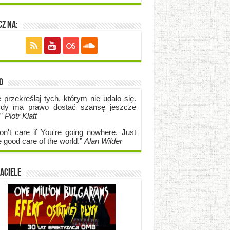
z na:
o
e przekreślaj tych, którym nie udało się.
dy ma prawo dostać szansę jeszcze
.”
Piotr Klatt
on't care if Y
ou're going no
where. Just
e good care of the world.”
Alan Wilder
aciele