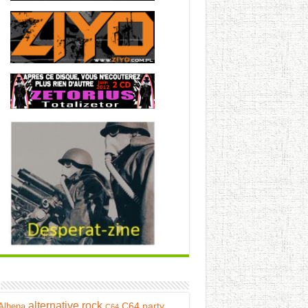
alternative rock
C64 party
Alhena
C64