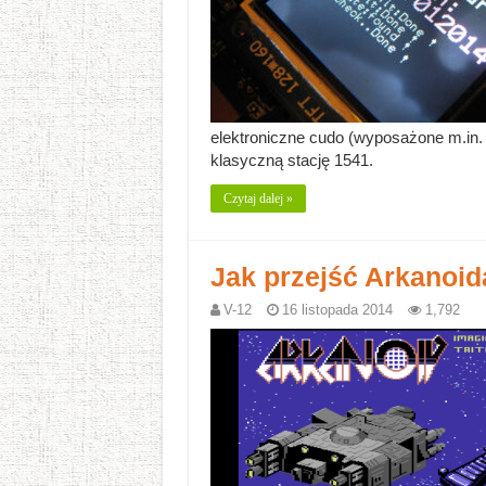
elektroniczne cudo (wyposażone m.in. 
klasyczną stację 1541.
Czytaj dalej »
Jak przejść Arkanoid
V-12
16 listopada 2014
1,792