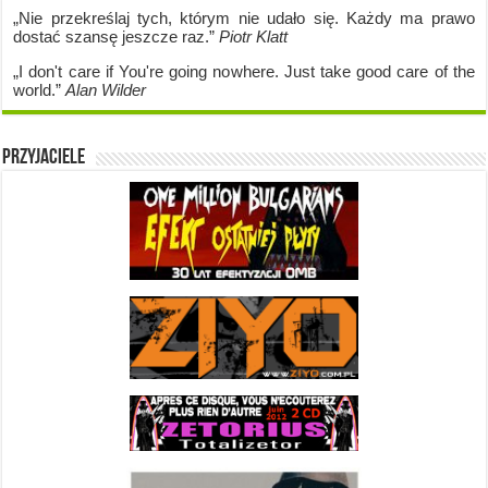
„Nie przekreślaj tych, którym nie udało się. Każdy ma prawo
dostać szansę jeszcze raz.”
Piotr Klatt
„I don't care if Y
ou're going no
where. Just take good care of the
world.”
Alan Wilder
Przyjaciele