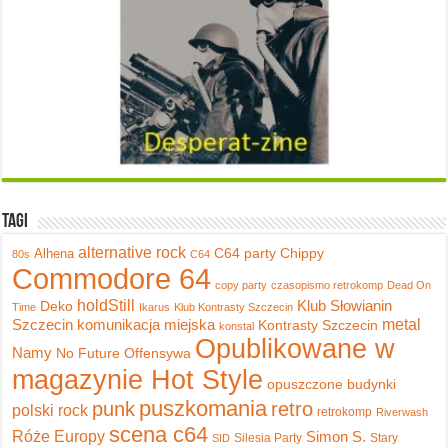
Tagi
alternative rock
C64 party
Chippy
Alhena
80s
C64
Commodore 64
copy party
czasopismo retrokomp
Dead On
holdStill
Klub Słowianin
Deko
Time
Ikarus
Klub Kontrasty Szczecin
metal
Szczecin
komunikacja miejska
Kontrasty Szczecin
konstal
Opublikowane w
Namy
No Future
Offensywa
magazynie Hot Style
opuszczone budynki
puszkomania
punk
retro
polski rock
retrokomp
Riverwash
scena c64
Róże Europy
Simon S.
Silesia Party
Stary
SID