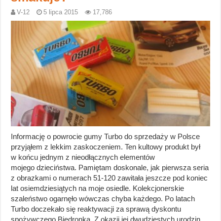
V-12
5 lipca 2015
17,786
Informację o powrocie gumy Turbo do sprzedaży w Polsce
przyjąłem z lekkim zaskoczeniem. Ten kultowy produkt był
w końcu jednym z nieodłącznych elementów
mojego dzieciństwa. Pamiętam doskonale, jak pierwsza seria
z obrazkami o numerach 51-120 zawitała jeszcze pod koniec
lat osiemdziesiątych na moje osiedle. Kolekcjonerskie
szaleństwo ogarnęło wówczas chyba każdego. Po latach
Turbo doczekało się reaktywacji za sprawą dyskontu
spożywczego Biedronka. Z okazji jej dwudziestych urodzin