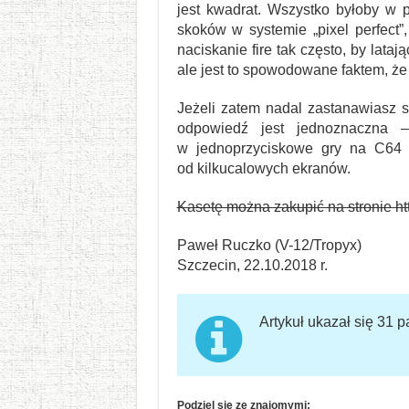
jest kwadrat. Wszystko byłoby w
skoków w systemie „pixel perfect”,
naciskanie fire tak często, by lata
ale jest to spowodowane faktem, że
Jeżeli zatem nadal zastanawiasz s
odpowiedź jest jednoznaczna 
w jednoprzyciskowe gry na C64 
od kilkucalowych ekranów.
Kasetę można zakupić na stronie htt
Paweł Ruczko (V-12/Tropyx)
Szczecin, 22.10.2018 r.
Artykuł ukazał się 31 p
Podziel się ze znajomymi: