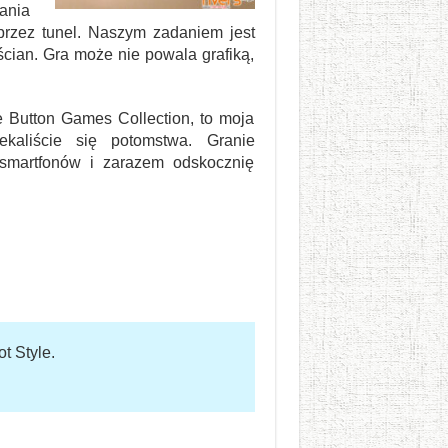
ania
y przez tunel. Naszym zadaniem jest
 ścian. Gra może nie powala grafiką,
e Button Games Collection, to moja
aliście się potomstwa. Granie
smartfonów i zarazem odskocznię
 Style.