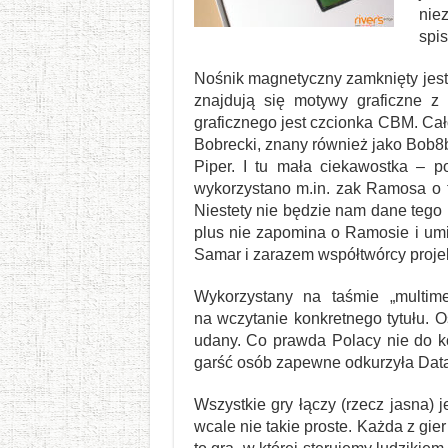
nie
spis
Nośnik magnetyczny zamknięty jest 
znajdują się motywy graficzne z
graficznego jest czcionka CBM. Ca
Bobrecki, znany również jako Bob8b
Piper. I tu mała ciekawostka – p
wykorzystano m.in. zak Ramosa o ty
Niestety nie będzie nam dane tego 
plus nie zapomina o Ramosie i umi
Samar i zarazem współtwórcy proje
Wykorzystany na taśmie „multim
na wczytanie konkretnego tytułu.
udany. Co prawda Polacy nie do ko
garść osób zapewne odkurzyła Datas
Wszystkie gry łączy (rzecz jasna) j
wcale nie takie proste. Każda z gier