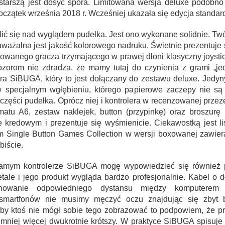
tarszą jest dosyć spora. Limitowana wersja deluxe podobno 
początek września 2018 r. Wcześniej ukazała się edycja standa
lić się nad wyglądem pudełka. Jest ono wykonane solidnie. T
ważalna jest jakość kolorowego nadruku. Świetnie prezentuje s
rowanego gracza trzymającego w prawej dłoni klasyczny joystic
orom nie zdradza, że mamy tutaj do czynienia z grami „je
era SiBUGA, który to jest dołączany do zestawu deluxe. Jedy
pecjalnym wgłębieniu, którego papierowe zaczepy nie są s
zęści pudełka. Oprócz niej i kontrolera w recenzowanej prze
matu A6, zestaw naklejek, button (przypinkę) oraz broszurę
redowym i prezentuje się wyśmienicie. Ciekawostką jest list
 Single Button Games Collection w wersji boxowanej zawiera
iście.
amym kontrolerze SiBUGA mogę wypowiedzieć się również 
etale i jego produkt wygląda bardzo profesjonalnie. Kabel o 
howanie odpowiedniego dystansu między komputerem 
smartfonów nie musimy męczyć oczu znajdując się zbyt bli
by ktoś nie mógł sobie tego zobrazować to podpowiem, że p
t mniej więcej dwukrotnie krótszy. W praktyce SiBUGA spisuje 