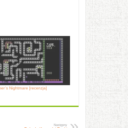
her’s Nightmare [recenzja]
Następny