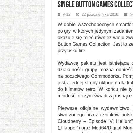
Single Button Games Collec
V-12
22 października 2018
N
W dobie wszechobecnych smartfon
po gry, w których jedynym zadanie
okazuje się mieć również wielu zw
Button Games Collection. Jest to z
przycisku fire.
Wydawcą pakietu jest istniejąca
działalności grupy można odnieść 
na poczciwego Commodorka. Pomy
jest z jednej strony ukłonem dla k
do klimatów retro. W końcu nie t
młodość, o czym świadczą rosnące s
Pierwsze oficjalne wydawnictwo
stworzonego przez członków polsk
Cloudberry – Episode IV: Helium”
(„Flapper”) oraz Med64/Digital Mona