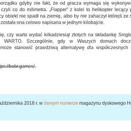
 porządku gdyby nie fakt, że od gracza wymaga się wykonyw
 czyli co do milimetra. „Flapper” z kolei to helikopter lecąc
jący obiekt nie spadł na ziemię, albo by nie zahaczył którejś ze
 została ona celowo napisana w jednym kilobajcie.
ię, czy warto wydać kilkadziesiąt złotych na składankę Singl
– WARTO. Szczególnie, gdy w Waszych domach doczek
może stanowić prawdziwą alternatywę dla współczesnych 
ps://bobr.games/.
aździernika 2018 r. w
ósmym numerze
magazynu dyskowego Hot