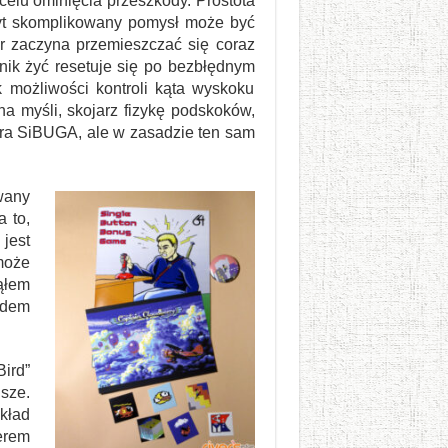
celu ominięcia przeszkody. Prostota
zbyt skomplikowany pomysł może być
er zaczyna przemieszczać się coraz
nik żyć resetuje się po bezbłędnym
 możliwości kontroli kąta wyskoku
na myśli, skojarz fizykę podskoków,
lera SiBUGA, ale w zasadzie ten sam
wany
a to,
jest
może
ąłem
rdem
Bird”
sze.
kład
terem