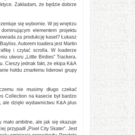
raktyce. Zakładam, że będzie dobrze
zentuje się wybornie. W jej wnętrzu
m dominującym elementem projektu
powiada za produkcję kaset? Łukasz
ayliss. Autorem loadera jest Martin
fikę i czytać scrolla. W loaderze
u utworu „Little Birdies” Trackera.
u. Cieszy jednak fakt, że ekipa K&A
anie hołdu zmarłemu liderowi grupy
i czemu nie musimy długo czekać
 Collection na kasecie był bardzo
w, ale dzięki wydawnictwu K&A plus
by mało ambitne, ale jak się okazuje
ej przypadł „Pixel City Skater”. Jest