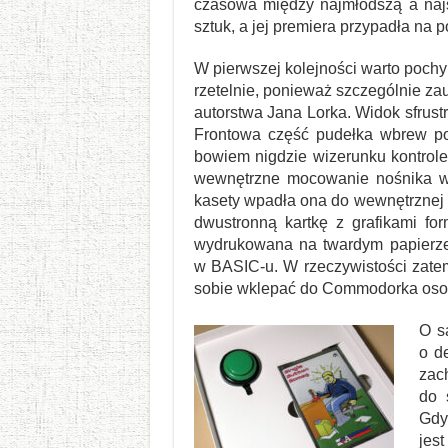
czasowa między najmłodszą a najs
sztuk, a jej premiera przypadła na 
W pierwszej kolejności warto pochy
rzetelnie, ponieważ szczególnie zau
autorstwa Jana Lorka. Widok sfrust
Frontowa część pudełka wbrew poz
bowiem nigdzie wizerunku kontrol
wewnętrzne mocowanie nośnika w s
kasety wpadła ona do wewnętrznej c
dwustronną kartkę z grafikami for
wydrukowana na twardym papierze k
w BASIC-u. W rzeczywistości zatem
sobie wklepać do Commodorka osob
O s
o d
zac
do 
Gdy
jes