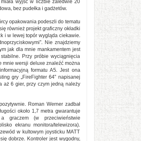
miała wyjść w liczbie zaledwie 20
rdowa, bez pudełka i gadżetów.
wórcy opakowania podeszli do tematu
ię również projekt graficzny okładki
k i w lewej topór wygląda ciekawie.
dnoprzyciskowymi”. Nie znajdziemy
nym jak dla mnie mankamentem jest
tabilne. Przy próbie wyciągnięcia
ze mnie wersji deluxe znaleźć można
 informacyjną formatu A5. Jest ona
ing gry „FireFighter 64” napisanej
 aż 6 gier, przy czym jedną należy
pozytywnie. Roman Werner zadbał
długości około 1,7 metra gwarantuje
a graczem (w przeciwieństwie
sko ekranu monitora/telewizora).
rzewód w kultowym joysticku MATT
się dobrze. Kontroler jest wygodny,