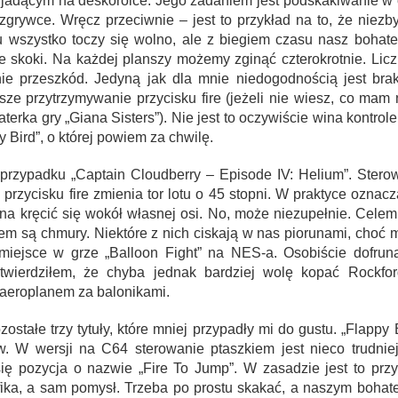
em jadącym na deskorolce. Jego zadaniem jest podskakiwanie w 
ozgrywce. Wręcz przeciwnie – jest to przykład na to, że nie
u wszystko toczy się wolno, ale z biegiem czasu nasz bohat
e skoki. Na każdej planszy możemy zginąć czterokrotnie. Licz
ie przeszkód. Jedyną jak dla mnie niedogodnością jest brak
sze przytrzymywanie przycisku fire (jeżeli nie wiesz, co mam 
rka gry „Giana Sisters”). Nie jest to oczywiście wina kontro
 Bird”, o której powiem za chwilę.
przypadku „Captain Cloudberry – Episode IV: Helium”. Stero
 przycisku fire zmienia tor lotu o 45 stopni. W praktyce oznacz
na kręcić się wokół własnej osi. No, może niezupełnie. Celem 
em są chmury. Niektóre z nich ciskają w nas piorunami, choć 
 miejsce w grze „Balloon Fight” na NES-a. Osobiście dofrun
stwierdziłem, że chyba jednak bardziej wolę kopać Rockfo
 aeroplanem za balonikami.
ostałe trzy tytuły, które mniej przypadły mi do gustu. „Flappy 
w. W wersji na C64 sterowanie ptaszkiem jest nieco trudniej
się pozycja o nazwie „Fire To Jump”. W zasadzie jest to przy
grafika, a sam pomysł. Trzeba po prostu skakać, a naszym boha