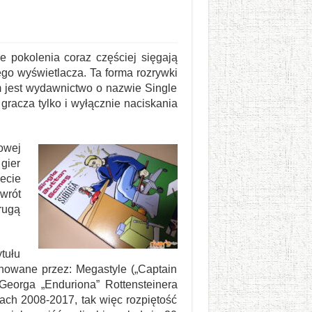
pokolenia coraz częściej sięgają
go wyświetlacza. Ta forma rozrywki
m jest wydawnictwo o nazwie Single
gracza tylko i wyłącznie naciskania
owej
gier
ecie
wrót
rugą
tułu
nowane przez: Megastyle („Captain
Georga „Enduriona” Rottensteinera
atach 2008-2017, tak więc rozpiętość