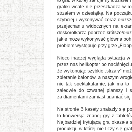
to gra, w której sterujemy ludziki
grafiki wcale nie przeszkadza w r
strzałem w dziesiątkę. Na początk
szybciej i wykonywać coraz dłuższ
przejechaniu widocznych na ekran
deskorolkarza poprzez krótsze/dłuż
jakie może wykonywać główna bohate
problem występuje przy grze „Flappy
Nieco inaczej wygląda sytuacja w 
przez nas helikopter po naciśnięciu
że wykonując szybkie „strzały” moż
zbieranie balonów, a naszym wrogi
nie tak spektakularnie, jak ma to
zaledwie do czwartej planszy i 
za diamentami zamiast uganiać się
Na stronie B kasety znalazły się poz
to konwersja znanej gry z tabletó
Najbardziej irytującą grą okazała 
produkcji, w której nie liczy się 