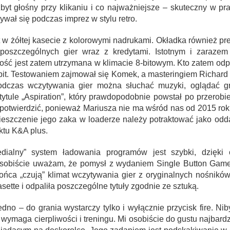
zbyt głośny przy klikaniu i co najważniejsze – skuteczny w p
ywał się podczas imprez w stylu retro.
w żółtej kasecie z kolorowymi nadrukami. Okładka również pre
 poszczególnych gier wraz z kredytami. Istotnym i zaraze
łość jest zatem utrzymana w klimacie 8-bitowym. Kto zatem od
it. Testowaniem zajmował się Komek, a masteringiem Richard B
odczas wczytywania gier można słuchać muzyki, oglądać gra
tule „Aspiration”, który prawdopodobnie powstał po przerobieni
potwierdzić, ponieważ Mariusza nie ma wśród nas od 2015 rok
eszczenie jego zaka w loaderze należy potraktować jako odd
ktu K&A plus.
edialny” system ładowania programów jest szybki, dzięk
 Osobiście uważam, że pomysł z wydaniem Single Button Games
ńca „czują” klimat wczytywania gier z oryginalnych nośnikó
ette i odpaliła poszczególne tytuły zgodnie ze sztuką.
edno – do grania wystarczy tylko i wyłącznie przycisk fire. Ni
 wymaga cierpliwości i treningu. Mi osobiście do gustu najbardzi