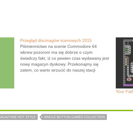
Przegląd discmagów scenowych 2015
Piśmiennictwo na scenie Commodore 64
wbrew pozorom ma się dobrze o czym
świadczy fakt, iż co pewien czas wydawany jest
nowy magazyn dyskowy. Przekonajmy się
zatem, co warto wrzucić do naszej stacji
dyskietek i wyświetlić na ekranie monitora.
Game Corner Q4/2014 i Q1/2015 Game
Corner to jednoplikowy magazyn, który…
Your Fat
AGAZYNIE HOT STYLE
SINGLE BUTTON GAMES COLLECTION