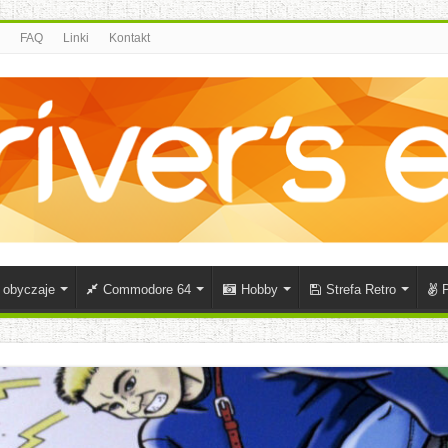
FAQ
Linki
Kontakt
i obyczaje
Commodore 64
Hobby
Strefa Retro
P