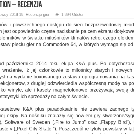
tion – recenzja
ewsy 2018-19
,
Recenzje gier
1,894 Odsłon
ów i powszechnego dostępu do sieci bezprzewodowej młode 
m jest odpowiednio częste naciskanie palcem ekranu dotykowe
olenników w światku miłośników klimatów retro, czego efekte
estaw pięciu gier na Commodore 64, w których wymaga się od 
 od października 2014 roku ekipa K&A plus. Po dotychczas
wrażenie, iż jej członkowie to miłośnicy starych i nowych 
sł na wydanie boxowanego zestawu oprogramowania na kas
olekcjonerów, z drugiej odzwierciedla współczesną modę na po
ylko winyle, ale i kasety magnetofonowe przeżywają swoją d
tatystyki ich sprzedaży na całym świecie.
 kasetowe K&A plus paradoksalnie nie zawiera żadnego ty
iej ekipy. Na nośniku znalazły się bowiem gry stworzone/syg
), Software of Sweden („Fire to Jump” oraz „Flappy Bird”), 
stery („Pixel City Skater”). Poszczególne tytuły powstały w l