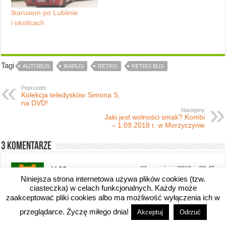
Ikarusem po Lublinie
i okolicach
Tagi
AUTOBUS
IKARUS
RETRO
RETRO BUS
Poprzedni
Kolekcja teledysków Simona S.
na DVD!
Następny
Jaki jest wolności smak? Kombi
– 1.09.2018 r. w Morzyczynie
3 komentarze
V-12
21 września 2018 z 20:45
Niniejsza strona internetowa używa plików cookies (tzw.
Jest dokładnie tak, jak piszesz – poprawiłem
ciasteczka) w celach funkcjonalnych. Każdy może
planowaną godzinę rozpoczęcia imprezy.
zaakceptować pliki cookies albo ma możliwość wyłączenia ich w
Dziękuję za komentarz.
przeglądarce. Życzę miłego dnia!
Akceptuj
Odrzuć