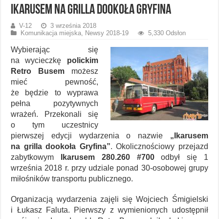
Ikarusem na grilla dookoła Gryfina
V-12
3 września 2018
Komunikacja miejska
,
Newsy 2018-19
5,330 Odsłon
Wybierając się
na wycieczkę
polickim
Retro Busem
możesz
mieć pewność,
że będzie to wyprawa
pełna pozytywnych
wrażeń. Przekonali się
o tym uczestnicy
pierwszej edycji wydarzenia o nazwie
„Ikarusem
na grilla dookoła Gryfina”
. Okolicznościowy przejazd
zabytkowym
Ikarusem 280.260 #700
odbył się 1
września 2018 r. przy udziale ponad 30-osobowej grupy
miłośników transportu publicznego.
Organizacją wydarzenia zajęli się Wojciech Śmigielski
i Łukasz Faluta. Pierwszy z wymienionych udostępnił