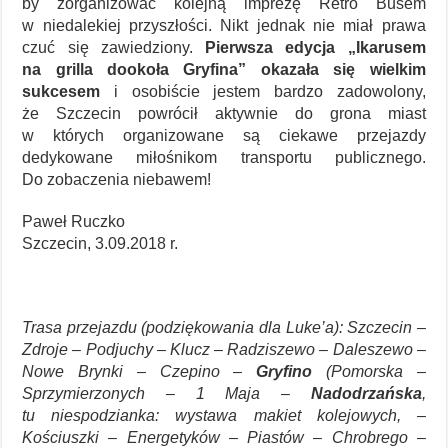
by zorganizować kolejną imprezę Retro Busem
w niedalekiej przyszłości. Nikt jednak nie miał prawa
czuć się zawiedziony.
Pierwsza edycja „Ikarusem
na grilla dookoła Gryfina” okazała się wielkim
sukcesem
i osobiście jestem bardzo zadowolony,
że Szczecin powrócił aktywnie do grona miast
w których organizowane są ciekawe przejazdy
dedykowane miłośnikom transportu publicznego.
Do zobaczenia niebawem!
Paweł Ruczko
Szczecin, 3.09.2018 r.
Trasa przejazdu (podziękowania dla Luke’a): Szczecin –
Zdroje – Podjuchy – Klucz – Radziszewo – Daleszewo –
Nowe Brynki – Czepino –
Gryfino
(Pomorska –
Sprzymierzonych – 1 Maja –
Nadodrzańska
,
tu niespodzianka: wystawa makiet kolejowych, –
Kościuszki – Energetyków – Piastów – Chrobrego –