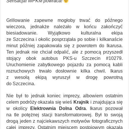
Sensacja! WPKM powraca!
Grillowanie zapewne mogłoby trwać do późnego
wieczora, jednakże należało w końcu zakończyć
biesiadowanie. Wyjątkowo kulturalna ekipa
ze Szczecina i okolic posprzątała po sobie i kilkanaście
minut później zapakowała się z powrotem do Ikarusa.
Ten jednak nie chciał odpalić, ale z pomocą przyszedł
stojący obok autobus PKS-u Szczecin #10279.
Uruchomienie zabytkowego pojazdu za pomocą kabli
rozruchowych trwało dosłownie kilka chwil. Ikarus
z wesołą ekipą wyruszył w drogę powrotną
do Szczecina.
Nie był to jednak koniec imprezy, albowiem ostatnim
celem podróży okazała się wieś
Krajnik
i znajdująca się
w okolicy
Elektrownia Dolna Odra
. Ikarus pozował
na tle potężnej stacji transformatorowej. Był to swoją
drogą jeden z najciekawszych motywów fotograficznych
całej imprezy. Ostatnim miejscem postojowym okazała