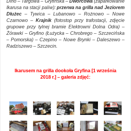
Dino – Targowa – Gryfińska –
Dworcowa
(zaparkowanie
Ikarusa na stacji paliw):
przerwa na grilla nad Jeziorem
Dłużec
– Tywica – Lubanowo – Rożnowo – Nowe
Czarnowo –
Krajnik
(fotostop przy trafostacji, zdjęcie
grupowe przy tylnej bramie Elektrowni Dolna Odra) –
Żórawki – Gryfino (Łużycka – Chrobrego – Szczecińska
– Pomorska) – Czepino – Nowe Brynki – Daleszewo –
Radziszewo – Szczecin.
Ikarusem na grilla dookoła Gryfina [1 września
2018 r.] – galeria zdjęć: