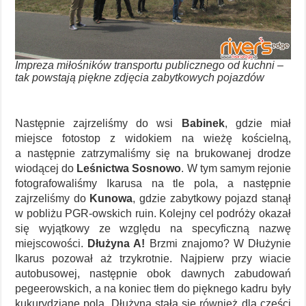
Impreza miłośników transportu publicznego od kuchni –
tak powstają piękne zdjęcia zabytkowych pojazdów
Następnie zajrzeliśmy do wsi
Babinek
, gdzie miał
miejsce fotostop z widokiem na wieżę kościelną,
a następnie zatrzymaliśmy się na brukowanej drodze
wiodącej do
Leśnictwa Sosnowo
. W tym samym rejonie
fotografowaliśmy Ikarusa na tle pola, a następnie
zajrzeliśmy do
Kunowa
, gdzie zabytkowy pojazd stanął
w pobliżu PGR-owskich ruin. Kolejny cel podróży okazał
się wyjątkowy ze względu na specyficzną nazwę
miejscowości.
Dłużyna A!
Brzmi znajomo? W Dłużynie
Ikarus pozował aż trzykrotnie. Najpierw przy wiacie
autobusowej, następnie obok dawnych zabudowań
pegeerowskich, a na koniec tłem do pięknego kadru były
kukurydziane pola. Dłużyna stała się również dla części