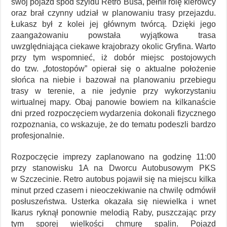
swój pojazd spod szyldu Retro Busa, pełnił rolę kierowcy
oraz brał czynny udział w planowaniu trasy przejazdu.
Łukasz był z kolei jej głównym twórcą. Dzięki jego
zaangażowaniu powstała wyjątkowa trasa
uwzględniająca ciekawe krajobrazy okolic Gryfina. Warto
przy tym wspomnieć, iż dobór miejsc postojowych
do tzw. „fotostopów” opierał się o aktualne położenie
słońca na niebie i bazował na planowaniu przebiegu
trasy w terenie, a nie jedynie przy wykorzystaniu
wirtualnej mapy. Obaj panowie bowiem na kilkanaście
dni przed rozpoczęciem wydarzenia dokonali fizycznego
rozpoznania, co wskazuje, że do tematu podeszli bardzo
profesjonalnie.
Rozpoczęcie imprezy zaplanowano na godzinę 11:00
przy stanowisku 1A na Dworcu Autobusowym PKS
w Szczecinie. Retro autobus pojawił się na miejscu kilka
minut przed czasem i nieoczekiwanie na chwilę odmówił
posłuszeństwa. Usterka okazała się niewielka i wnet
Ikarus ryknął ponownie melodią Raby, puszczając przy
tym sporej wielkości chmurę spalin. Pojazd