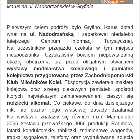
Ikarus na ul. Nadodrzańskiej w Gryfinie
Pierwszym celem podróży było Gryfino. Ikarus dotarł
wnet na
ul. Nadodrzańską
i zaparkował niedaleko
tutejszego Centrum Informacji Turystycznej.
Na uczestników przejazdu czekała w tym miejscu
niespodzianka. Uzyskaliśmy bowiem niepowtarzalną
okazję obejrzenia tuż przed oficjalnym otwarciem
wystawy modelarstwa kolejowego i pamiątek
kolejnictwa przygotowaną przez Zachodniopomorski
Klub Miłośników Kolei
. Ekspozycja zawierała makietę
kolejową oraz szereg ciekawych pamiątek, spośród
których największym zainteresowaniem cieszył się
radziecki alkomat
. Co ciekawe, do dnia dzisiejszego
nikt nie poznał jego właściwej zasady działania!
Na wystawie znalazły się również m.in. Manipulator
3066 zestawu przewoźnego 3066 produkcji Radmora,
latarki konduktorskie, tabliczki znamionowe wagonów,
trąbka sygnałowa, telefony oraz wydrukowane zdjęcia