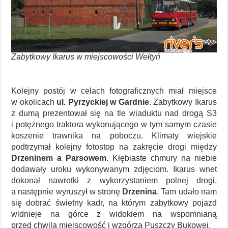
Zabytkowy Ikarus w miejscowości Wełtyń
Kolejny postój w celach fotograficznych miał miejsce
w okolicach
ul. Pyrzyckiej w Gardnie
. Zabytkowy Ikarus
z dumą prezentował się na tle wiaduktu nad drogą S3
i potężnego traktora wykonującego w tym samym czasie
koszenie trawnika na poboczu. Klimaty wiejskie
podtrzymał kolejny fotostop na zakręcie drogi między
Drzeninem a Parsowem
. Kłębiaste chmury na niebie
dodawały uroku wykonywanym zdjęciom. Ikarus wnet
dokonał nawrotki z wykorzystaniem polnej drogi,
a następnie wyruszył w stronę
Drzenina
. Tam udało nam
się dobrać świetny kadr, na którym zabytkowy pojazd
widnieje na górce z widokiem na wspomnianą
przed chwilą miejscowość i wzgórza Puszczy Bukowej.