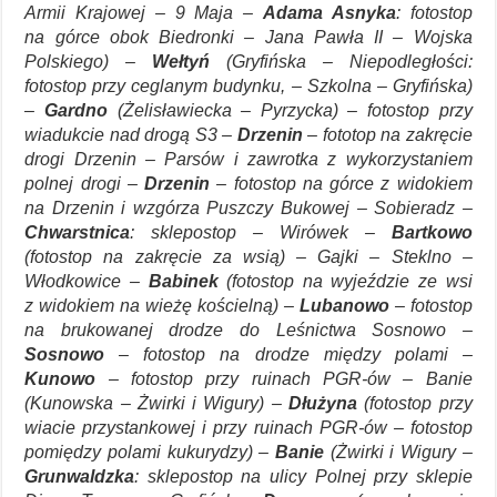
Armii Krajowej – 9 Maja –
Adama Asnyka
: fotostop
na górce obok Biedronki – Jana Pawła II – Wojska
Polskiego) –
Wełtyń
(Gryfińska – Niepodległości:
fotostop przy ceglanym budynku, – Szkolna – Gryfińska)
–
Gardno
(Żelisławiecka – Pyrzycka) – fotostop przy
wiadukcie nad drogą S3 –
Drzenin
– fototop na zakręcie
drogi Drzenin – Parsów i zawrotka z wykorzystaniem
polnej drogi –
Drzenin
– fotostop na górce z widokiem
na Drzenin i wzgórza Puszczy Bukowej – Sobieradz –
Chwarstnica
: sklepostop – Wirówek –
Bartkowo
(fotostop na zakręcie za wsią) – Gajki – Steklno –
Włodkowice –
Babinek
(fotostop na wyjeździe ze wsi
z widokiem na wieżę kościelną) –
Lubanowo
– fotostop
na brukowanej drodze do Leśnictwa Sosnowo –
Sosnowo
– fotostop na drodze między polami –
Kunowo
– fotostop przy ruinach PGR-ów – Banie
(Kunowska – Żwirki i Wigury) –
Dłużyna
(fotostop przy
wiacie przystankowej i przy ruinach PGR-ów – fotostop
pomiędzy polami kukurydzy) –
Banie
(Żwirki i Wigury –
Grunwaldzka
: sklepostop na ulicy Polnej przy sklepie