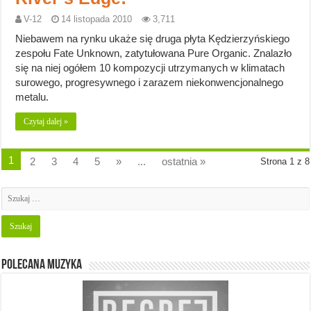
V-12
14 listopada 2010
3,711
Niebawem na rynku ukaże się druga płyta Kędzierzyńskiego
zespołu Fate Unknown, zatytułowana Pure Organic. Znalazło
się na niej ogółem 10 kompozycji utrzymanych w klimatach
surowego, progresywnego i zarazem niekonwencjonalnego
metalu.
Czytaj dalej »
1
2
3
4
5
»
...
ostatnia »
Strona 1 z 8
Polecana muzyka