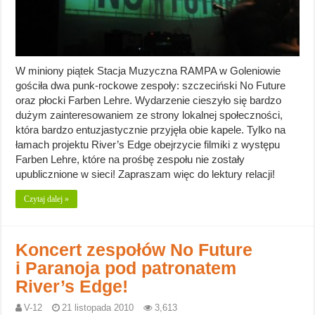
W miniony piątek Stacja Muzyczna RAMPA w Goleniowie
gościła dwa punk-rockowe zespoły: szczeciński No Future
oraz płocki Farben Lehre. Wydarzenie cieszyło się bardzo
dużym zainteresowaniem ze strony lokalnej społeczności,
która bardzo entuzjastycznie przyjęła obie kapele. Tylko na
łamach projektu River’s Edge obejrzycie filmiki z występu
Farben Lehre, które na prośbę zespołu nie zostały
upublicznione w sieci! Zapraszam więc do lektury relacji!
Czytaj dalej »
Koncert zespołów No Future
i Paranoja pod patronatem
River’s Edge!
V-12
21 listopada 2010
3,613