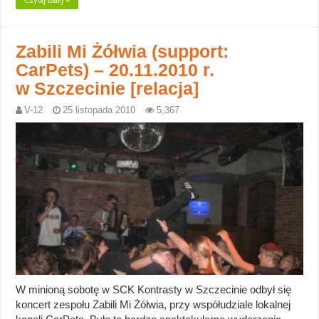
Zabili Mi Żółwia (support:
CarPets) – 20.11.2010 r.
w Szczecinie [relacja]
V-12
25 listopada 2010
5,367
W minioną sobotę w SCK Kontrasty w Szczecinie odbył się
koncert zespołu Zabili Mi Żółwia, przy współudziale lokalnej