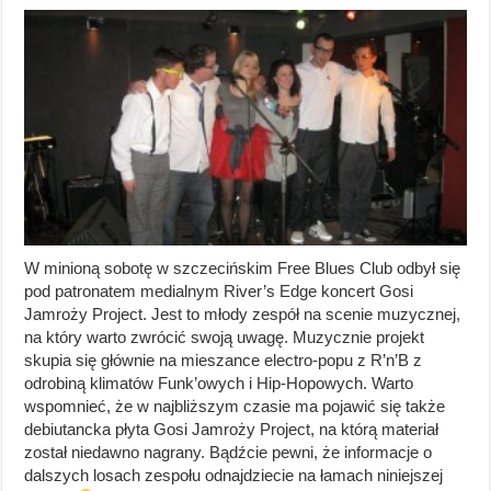
W minioną sobotę w szczecińskim Free Blues Club odbył się
pod patronatem medialnym River’s Edge koncert Gosi
Jamroży Project. Jest to młody zespół na scenie muzycznej,
na który warto zwrócić swoją uwagę. Muzycznie projekt
skupia się głównie na mieszance electro-popu z R’n’B z
odrobiną klimatów Funk’owych i Hip-Hopowych. Warto
wspomnieć, że w najbliższym czasie ma pojawić się także
debiutancka płyta Gosi Jamroży Project, na którą materiał
został niedawno nagrany. Bądźcie pewni, że informacje o
dalszych losach zespołu odnajdziecie na łamach niniejszej