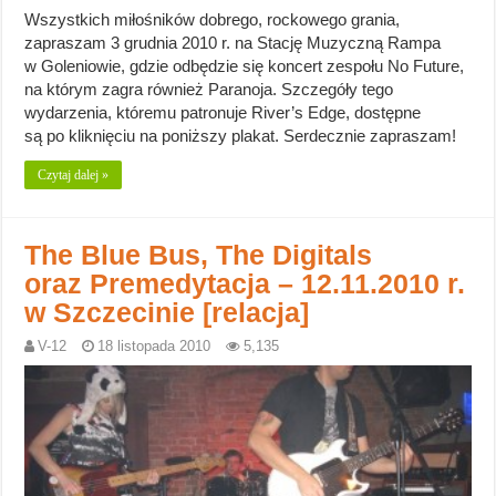
Wszystkich miłośników dobrego, rockowego grania,
zapraszam 3 grudnia 2010 r. na Stację Muzyczną Rampa
w Goleniowie, gdzie odbędzie się koncert zespołu No Future,
na którym zagra również Paranoja. Szczegóły tego
wydarzenia, któremu patronuje River’s Edge, dostępne
są po kliknięciu na poniższy plakat. Serdecznie zapraszam!
Czytaj dalej »
The Blue Bus, The Digitals
oraz Premedytacja – 12.11.2010 r.
w Szczecinie [relacja]
V-12
18 listopada 2010
5,135