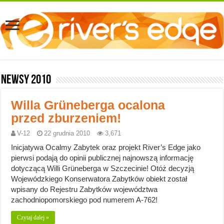
Newsy 2010
Willa Grüneberga ocalona
przed zburzeniem!
V-12
22 grudnia 2010
3,671
Inicjatywa Ocalmy Zabytek oraz projekt River’s Edge jako
pierwsi podają do opinii publicznej najnowszą informację
dotyczącą Willi Grüneberga w Szczecinie! Otóż decyzją
Wojewódzkiego Konserwatora Zabytków obiekt został
wpisany do Rejestru Zabytków województwa
zachodniopomorskiego pod numerem A-762!
Czytaj dalej »