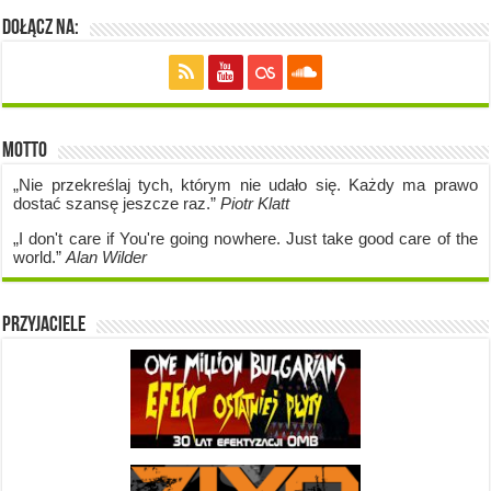
Dołącz na:
Motto
„Nie przekreślaj tych, którym nie udało się. Każdy ma prawo
dostać szansę jeszcze raz.”
Piotr Klatt
„I don't care if Y
ou're going no
where. Just take good care of the
world.”
Alan Wilder
Przyjaciele