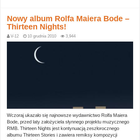
Nowy album Rolfa Maiera Bode –
Thirteen Nights!
V-12
10 grudnia 2010
3,944
Wczoraj ukazało się najnowsze wydawnictwo Rolfa Maiera
Bode, przed laty założyciela słynnego projektu muzycznego
RMB. Thirteen Nights jest kontynuacją zeszłorocznego
albumu Thirteen Stories i zawiera remiksy kompozycji