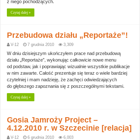
z niego pochodzących.
Czytaj dalej »
Przebudowa działu „Reportaże”!
V-12
7 grudnia 2010
3,309
W dniu dzisiejszym ukończyłem prace nad przebudową
działu „Reportaże”, wykonując całkowicie nowe menu
od podstaw, jak i poprawiając wizualnie wszystkie publikacje
w nim zawarte. Całość prezentuje się teraz o wiele bardziej
czytelniej i mam nadzieję, że zachęci odwiedzających
do głębszego zapoznania się z poszczególnymi tekstami.
Czytaj dalej »
Gosia Jamroży Project –
4.12.2010 r. w Szczecinie [relacja]
V-12
6 grudnia 2010
6,003