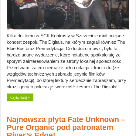
Kilka dni temu w SCK Kontrasty w Szczecinie miał miejsce
koncert zespołu The Digitals, na którym zagrali również The
Blue Bus oraz Premedytacja. Co tu dużo mówić, było to
bardzo udane wydarzenie, które notabene spotkało się ze
sporym zainteresowaniem ze strony lokalnej społeczności.
Przed wami zatem niemalże pełna relacja z koncertu (ze
względów technicznych zabrakło jedynie filmików
Premedytacji), do której lektury serdecznie zapraszam, przy
okazji gorąco polecając twórczość zespołu The Digitals!
Czytaj dalej »
Najnowsza płyta Fate Unknown –
Pure Organic pod patronatem
River’s Edge!