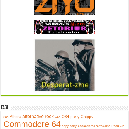
Tagi
alternative rock
C64 party
Chippy
Alhena
80s
C64
Commodore 64
copy party
czasopismo retrokomp
Dead On