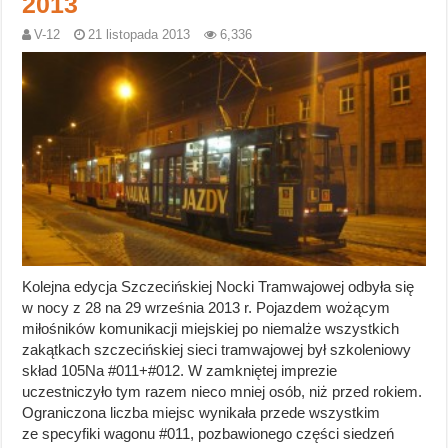
2013
V-12
21 listopada 2013
6,336
Kolejna edycja Szczecińskiej Nocki Tramwajowej odbyła się
w nocy z 28 na 29 września 2013 r. Pojazdem wożącym
miłośników komunikacji miejskiej po niemalże wszystkich
zakątkach szczecińskiej sieci tramwajowej był szkoleniowy
skład 105Na #011+#012. W zamkniętej imprezie
uczestniczyło tym razem nieco mniej osób, niż przed rokiem.
Ograniczona liczba miejsc wynikała przede wszystkim
ze specyfiki wagonu #011, pozbawionego części siedzeń