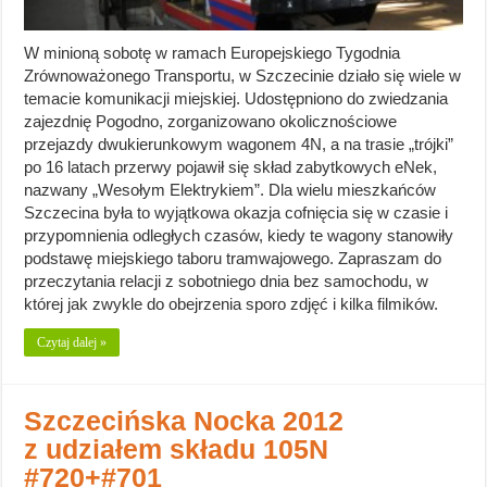
W minioną sobotę w ramach Europejskiego Tygodnia
Zrównoważonego Transportu, w Szczecinie działo się wiele w
temacie komunikacji miejskiej. Udostępniono do zwiedzania
zajezdnię Pogodno, zorganizowano okolicznościowe
przejazdy dwukierunkowym wagonem 4N, a na trasie „trójki”
po 16 latach przerwy pojawił się skład zabytkowych eNek,
nazwany „Wesołym Elektrykiem”. Dla wielu mieszkańców
Szczecina była to wyjątkowa okazja cofnięcia się w czasie i
przypomnienia odległych czasów, kiedy te wagony stanowiły
podstawę miejskiego taboru tramwajowego. Zapraszam do
przeczytania relacji z sobotniego dnia bez samochodu, w
której jak zwykle do obejrzenia sporo zdjęć i kilka filmików.
Czytaj dalej »
Szczecińska Nocka 2012
z udziałem składu 105N
#720+#701