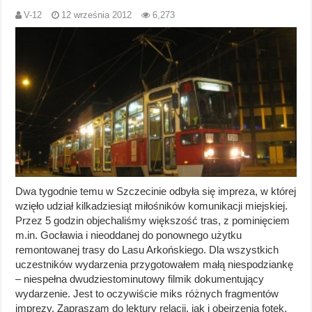
V-12
12 września 2012
6,273
Dwa tygodnie temu w Szczecinie odbyła się impreza, w której
wzięło udział kilkadziesiąt miłośników komunikacji miejskiej.
Przez 5 godzin objechaliśmy większość tras, z pominięciem
m.in. Gocławia i nieoddanej do ponownego użytku
remontowanej trasy do Lasu Arkońskiego. Dla wszystkich
uczestników wydarzenia przygotowałem małą niespodziankę
– niespełna dwudziestominutowy filmik dokumentujący
wydarzenie. Jest to oczywiście miks różnych fragmentów
imprezy. Zapraszam do lektury relacji, jak i obejrzenia fotek.