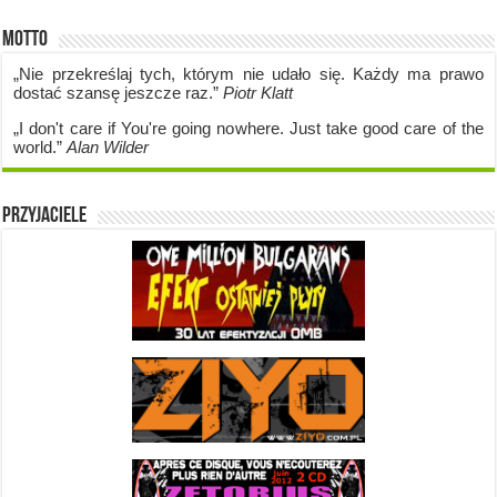
Motto
„Nie przekreślaj tych, którym nie udało się. Każdy ma prawo
dostać szansę jeszcze raz.”
Piotr Klatt
„I don't care if Y
ou're going no
where. Just take good care of the
world.”
Alan Wilder
Przyjaciele