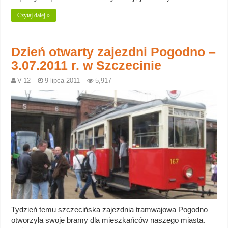
Czytaj dalej »
Dzień otwarty zajezdni Pogodno –
3.07.2011 r. w Szczecinie
V-12
9 lipca 2011
5,917
Tydzień temu szczecińska zajezdnia tramwajowa Pogodno
otworzyła swoje bramy dla mieszkańców naszego miasta.