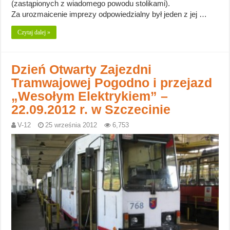
(zastąpionych z wiadomego powodu stolikami).
Za urozmaicenie imprezy odpowiedzialny był jeden z jej …
Czytaj dalej »
Dzień Otwarty Zajezdni
Tramwajowej Pogodno i przejazd
„Wesołym Elektrykiem” –
22.09.2012 r. w Szczecinie
V-12
25 września 2012
6,753