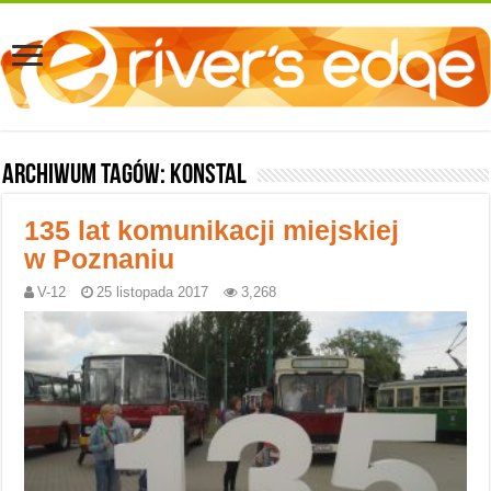
Archiwum tagów:
konstal
135 lat komunikacji miejskiej
w Poznaniu
V-12
25 listopada 2017
3,268