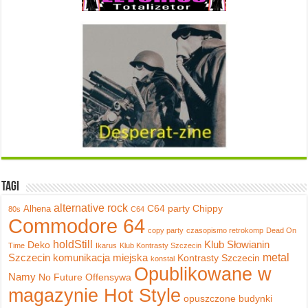
Tagi
alternative rock
C64 party
Chippy
Alhena
80s
C64
Commodore 64
copy party
czasopismo retrokomp
Dead On
holdStill
Klub Słowianin
Deko
Time
Ikarus
Klub Kontrasty Szczecin
metal
Szczecin
komunikacja miejska
Kontrasty Szczecin
konstal
Opublikowane w
Namy
No Future
Offensywa
magazynie Hot Style
opuszczone budynki