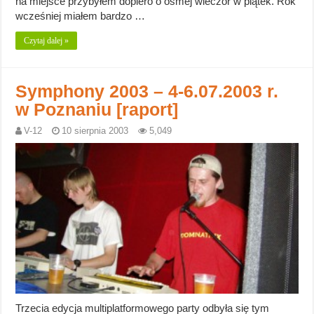
na miejsce przybyłem dopiero o ósmej wieczór w piątek. Rok
wcześniej miałem bardzo …
Czytaj dalej »
Symphony 2003 – 4-6.07.2003 r.
w Poznaniu [raport]
V-12
10 sierpnia 2003
5,049
Trzecia edycja multiplatformowego party odbyła się tym