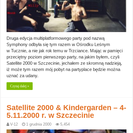
Druga edycja multiplatformowego party pod nazwą
Symphony odbyła się tym razem w Ośrodku Leśnym
w Tucznie, a nie jak rok temu w Trzciance. Mając w pamięci
przeciętny poziom pierwszego party, na jakim byłem, czyli
Satellite 2000 w Szczecinie, jechałem ze skromną nadzieją,
iż może tym razem mój pobyt na partyplace będzie można
uznać za udany.
Czytaj dalej »
Satellite 2000 & Kindergarden – 4-
5.11.2000 r. w Szczecinie
V-12
1 grudnia 2000
5,454