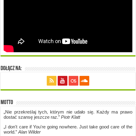
Dołącz na:
Motto
„Nie przekreślaj tych, którym nie udało się. Każdy ma prawo
dostać szansę jeszcze raz.”
Piotr Klatt
„I don't care if Y
ou're going no
where. Just take good care of the
world.”
Alan Wilder