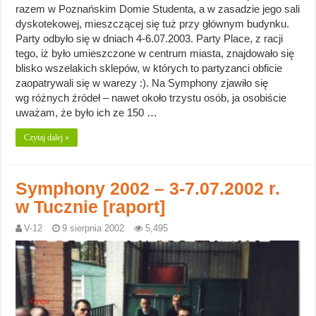
razem w Poznańskim Domie Studenta, a w zasadzie jego sali
dyskotekowej, mieszczącej się tuż przy głównym budynku.
Party odbyło się w dniach 4-6.07.2003. Party Place, z racji
tego, iż było umieszczone w centrum miasta, znajdowało się
blisko wszelakich sklepów, w których to partyzanci obficie
zaopatrywali się w warezy :). Na Symphony zjawiło się
wg różnych źródeł – nawet około trzystu osób, ja osobiście
uważam, że było ich ze 150 …
Czytaj dalej »
Symphony 2002 – 3-7.07.2002 r.
w Tucznie [raport]
V-12
9 sierpnia 2002
5,495