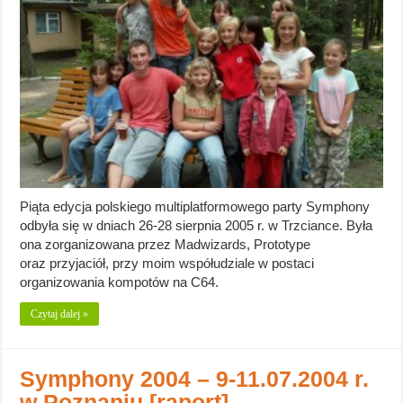
Piąta edycja polskiego multiplatformowego party Symphony
odbyła się w dniach 26-28 sierpnia 2005 r. w Trzciance. Była
ona zorganizowana przez Madwizards, Prototype
oraz przyjaciół, przy moim współudziale w postaci
organizowania kompotów na C64.
Czytaj dalej »
Symphony 2004 – 9-11.07.2004 r.
w Poznaniu [raport]