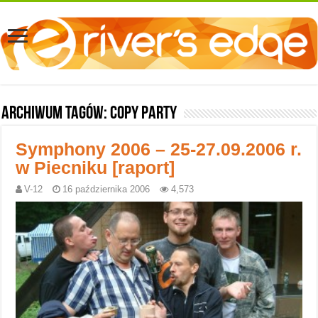
Archiwum tagów:
copy party
Symphony 2006 – 25-27.09.2006 r.
w Piecniku [raport]
V-12
16 października 2006
4,573