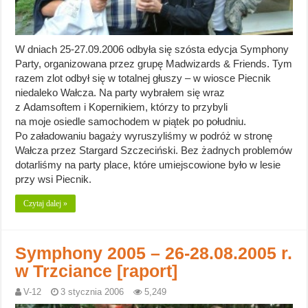
W dniach 25-27.09.2006 odbyła się szósta edycja Symphony
Party, organizowana przez grupę Madwizards & Friends. Tym
razem zlot odbył się w totalnej głuszy – w wiosce Piecnik
niedaleko Wałcza. Na party wybrałem się wraz
z Adamsoftem i Kopernikiem, którzy to przybyli
na moje osiedle samochodem w piątek po południu.
Po załadowaniu bagaży wyruszyliśmy w podróż w stronę
Wałcza przez Stargard Szczeciński. Bez żadnych problemów
dotarliśmy na party place, które umiejscowione było w lesie
przy wsi Piecnik.
Czytaj dalej »
Symphony 2005 – 26-28.08.2005 r.
w Trzciance [raport]
V-12
3 stycznia 2006
5,249