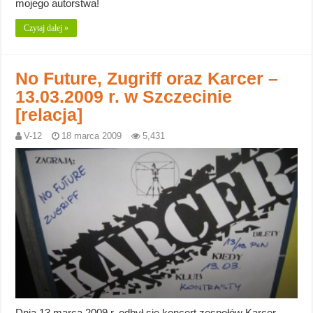
mojego autorstwa!
Czytaj dalej »
No Future, Zugriff oraz Karcer –
13.03.2009 r. w Szczecinie
[relacja]
V-12
18 marca 2009
5,431
Dnia 13 marca 2009 r. odbył się koncert zespołów Karcer