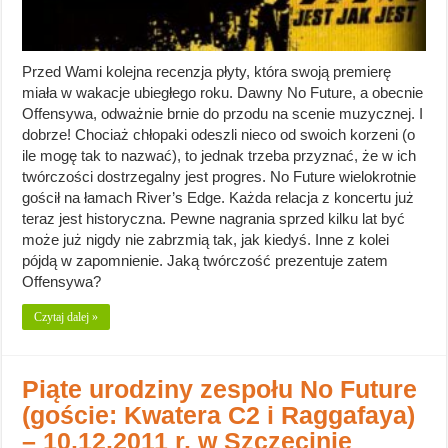
Przed Wami kolejna recenzja płyty, która swoją premierę
miała w wakacje ubiegłego roku. Dawny No Future, a obecnie
Offensywa, odważnie brnie do przodu na scenie muzycznej. I
dobrze! Chociaż chłopaki odeszli nieco od swoich korzeni (o
ile mogę tak to nazwać), to jednak trzeba przyznać, że w ich
twórczości dostrzegalny jest progres. No Future wielokrotnie
gościł na łamach River’s Edge. Każda relacja z koncertu już
teraz jest historyczna. Pewne nagrania sprzed kilku lat być
może już nigdy nie zabrzmią tak, jak kiedyś. Inne z kolei
pójdą w zapomnienie. Jaką twórczość prezentuje zatem
Offensywa?
Czytaj dalej »
Piąte urodziny zespołu No Future
(goście: Kwatera C2 i Raggafaya)
– 10.12.2011 r. w Szczecinie