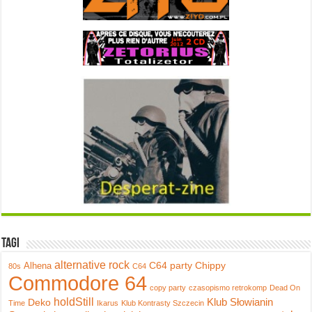
Tagi
alternative rock
C64 party
Chippy
Alhena
80s
C64
Commodore 64
copy party
czasopismo retrokomp
Dead On
holdStill
Klub Słowianin
Deko
Time
Ikarus
Klub Kontrasty Szczecin