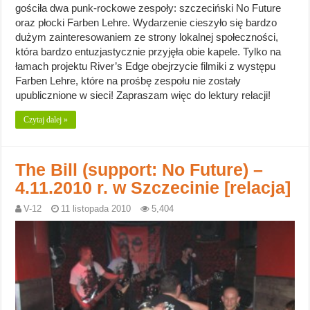
gościła dwa punk-rockowe zespoły: szczeciński No Future
oraz płocki Farben Lehre. Wydarzenie cieszyło się bardzo
dużym zainteresowaniem ze strony lokalnej społeczności,
która bardzo entuzjastycznie przyjęła obie kapele. Tylko na
łamach projektu River’s Edge obejrzycie filmiki z występu
Farben Lehre, które na prośbę zespołu nie zostały
upublicznione w sieci! Zapraszam więc do lektury relacji!
Czytaj dalej »
The Bill (support: No Future) –
4.11.2010 r. w Szczecinie [relacja]
V-12
11 listopada 2010
5,404