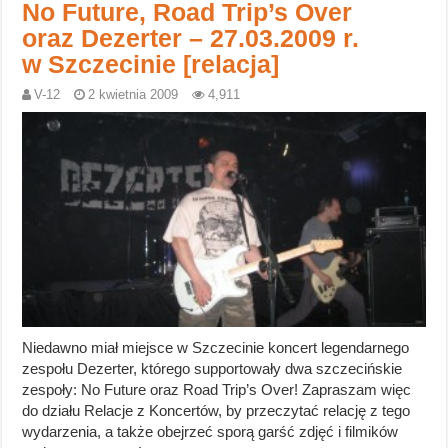
No Future, Road Trip’s Over
oraz Dezerter – 27.03.2009 r.
w Szczecinie [relacja]
V-12
2 kwietnia 2009
4,911
Niedawno miał miejsce w Szczecinie koncert legendarnego
zespołu Dezerter, którego supportowały dwa szczecińskie
zespoły: No Future oraz Road Trip’s Over! Zapraszam więc
do działu Relacje z Koncertów, by przeczytać relację z tego
wydarzenia, a także obejrzeć sporą garść zdjęć i filmików