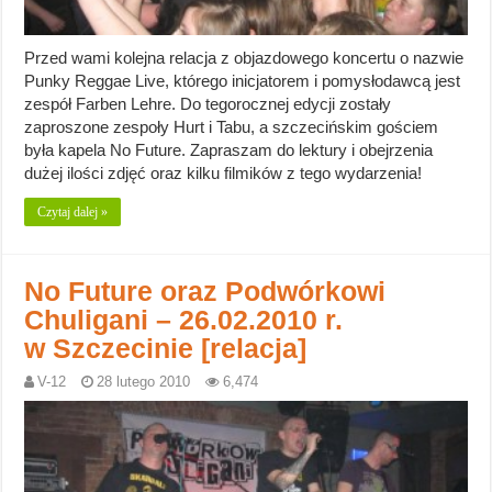
Przed wami kolejna relacja z objazdowego koncertu o nazwie
Punky Reggae Live, którego inicjatorem i pomysłodawcą jest
zespół Farben Lehre. Do tegorocznej edycji zostały
zaproszone zespoły Hurt i Tabu, a szczecińskim gościem
była kapela No Future. Zapraszam do lektury i obejrzenia
dużej ilości zdjęć oraz kilku filmików z tego wydarzenia!
Czytaj dalej »
No Future oraz Podwórkowi
Chuligani – 26.02.2010 r.
w Szczecinie [relacja]
V-12
28 lutego 2010
6,474