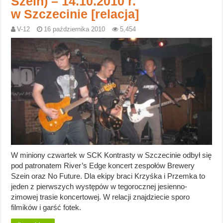
Szein) – 14.10.2010 r.
w Szczecinie [relacja]
V-12
16 października 2010
5,454
W miniony czwartek w SCK Kontrasty w Szczecinie odbył się
pod patronatem River’s Edge koncert zespołów Brewery
Szein oraz No Future. Dla ekipy braci Krzyśka i Przemka to
jeden z pierwszych występów w tegorocznej jesienno-
zimowej trasie koncertowej. W relacji znajdziecie sporo
filmików i garść fotek.