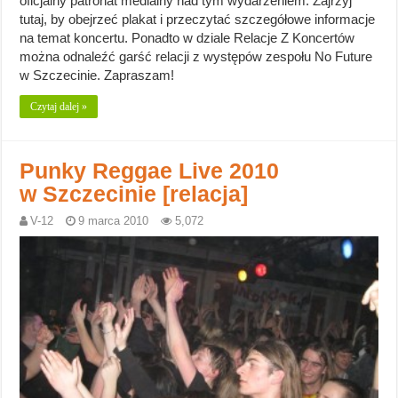
oficjalny patronat medialny nad tym wydarzeniem. Zajrzyj
tutaj, by obejrzeć plakat i przeczytać szczegółowe informacje
na temat koncertu. Ponadto w dziale Relacje Z Koncertów
można odnaleźć garść relacji z występów zespołu No Future
w Szczecinie. Zapraszam!
Czytaj dalej »
Punky Reggae Live 2010
w Szczecinie [relacja]
V-12
9 marca 2010
5,072