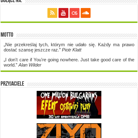
Dołącz na:
Motto
„Nie przekreślaj tych, którym nie udało się. Każdy ma prawo
dostać szansę jeszcze raz.”
Piotr Klatt
„I don't care if Y
ou're going no
where. Just take good care of the
world.”
Alan Wilder
Przyjaciele