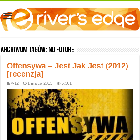
Archiwum tagów:
No Future
Offensywa – Jest Jak Jest (2012)
[recenzja]
V-12
1 marca 2013
5,361