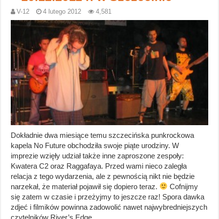
V-12
4 lutego 2012
4,581
Dokładnie dwa miesiące temu szczecińska punkrockowa
kapela No Future obchodziła swoje piąte urodziny. W
imprezie wzięły udział także inne zaproszone zespoły:
Kwatera C2 oraz Raggafaya. Przed wami nieco zaległa
relacja z tego wydarzenia, ale z pewnością nikt nie będzie
narzekał, że materiał pojawił się dopiero teraz.
Cofnijmy
się zatem w czasie i przeżyjmy to jeszcze raz! Spora dawka
zdjeć i filmików powinna zadowolić nawet najwybredniejszych
czytelników River’s Edge.