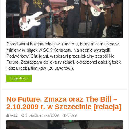
Przed wami kolejna relacja z koncertu, który miał miejsce w
miniony w piątek w SCK Kontrasty. Na scenie wystąpili
Podwórkowi Chuligani, wspierani przez lokalny zespół No
Future. Zapraszam do lektury relacji, okraszonej galerią fotek
i dużą liczbą filmików (26 utworów!).
Czytaj dalej »
No Future, Zmaza oraz The Bill –
2.10.2009 r. w Szczecinie [relacja]
V-12
3 października 2009
6,879