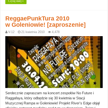
Czytaj dalej »
ReggaePunkTura 2010
w Goleniowie! [zaproszenie]
V-12
21 kwietnia 2010
4,478
Serdecznie zapraszam na koncert zespołów No Future i
Raggafaya, który odbędzie się 30 kwietnia w Stacji
Muzycznej Rampa w Goleniowie! Projekt River's Edge objął