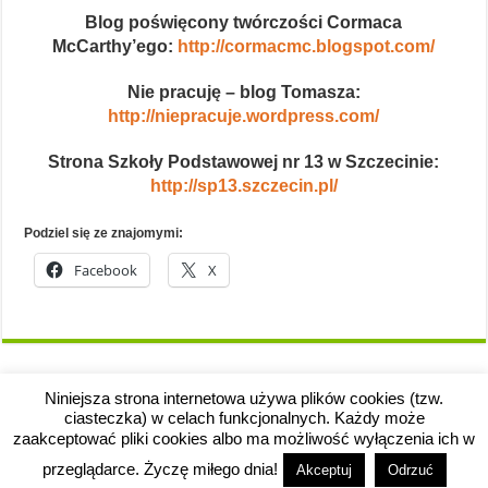
Blog poświęcony twórczości Cormaca
McCarthy’ego:
http://cormacmc.blogspot.com/
Nie pracuję – blog Tomasza:
http://niepracuje.wordpress.com/
Strona Szkoły Podstawowej nr 13 w Szczecinie:
http://sp13.szczecin.pl/
Podziel się ze znajomymi:
Facebook
X
Niniejsza strona internetowa używa plików cookies (tzw.
ciasteczka) w celach funkcjonalnych. Każdy może
zaakceptować pliki cookies albo ma możliwość wyłączenia ich w
przeglądarce. Życzę miłego dnia!
Akceptuj
Odrzuć
Copyright © 2008-2026 River's Edge.