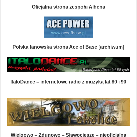
Oficjalna strona zespołu Alhena
Polska fanowska strona Ace of Base [archiwum]
ItaloDance – internetowe radio z muzyką lat 80 i 90
Wielgowo – Zdunowo – Sławociesze – nieoficjalna