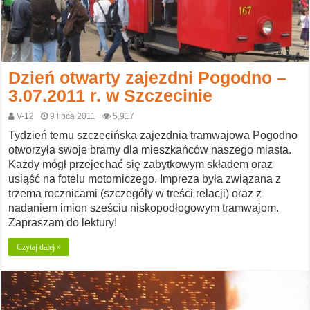
Dzień otwarty zajezdni Pogodno –
3.07.2011 r. w Szczecinie
V-12
9 lipca 2011
5,917
Tydzień temu szczecińska zajezdnia tramwajowa Pogodno
otworzyła swoje bramy dla mieszkańców naszego miasta.
Każdy mógł przejechać się zabytkowym składem oraz
usiąść na fotelu motorniczego. Impreza była związana z
trzema rocznicami (szczegóły w treści relacji) oraz z
nadaniem imion sześciu niskopodłogowym tramwajom.
Zapraszam do lektury!
Czytaj dalej »