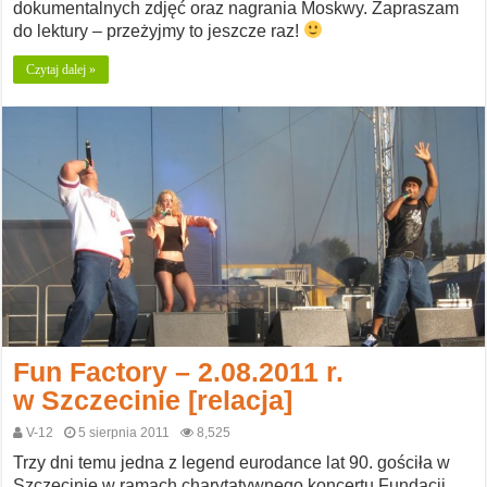
dokumentalnych zdjęć oraz nagrania Moskwy. Zapraszam
do lektury – przeżyjmy to jeszcze raz!
Czytaj dalej »
Fun Factory – 2.08.2011 r.
w Szczecinie [relacja]
V-12
5 sierpnia 2011
8,525
Trzy dni temu jedna z legend eurodance lat 90. gościła w
Szczecinie w ramach charytatywnego koncertu Fundacji