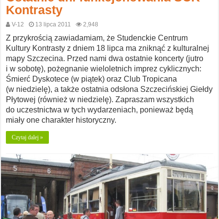
Kontrasty
V-12
13 lipca 2011
2,948
Z przykrością zawiadamiam, że Studenckie Centrum
Kultury Kontrasty z dniem 18 lipca ma zniknąć z kulturalnej
mapy Szczecina. Przed nami dwa ostatnie koncerty (jutro
i w sobotę), pożegnanie wieloletnich imprez cyklicznych:
Śmierć Dyskotece (w piątek) oraz Club Tropicana
(w niedzielę), a także ostatnia odsłona Szczecińskiej Giełdy
Płytowej (również w niedzielę). Zapraszam wszystkich
do uczestnictwa w tych wydarzeniach, ponieważ będą
miały one charakter historyczny.
Czytaj dalej »