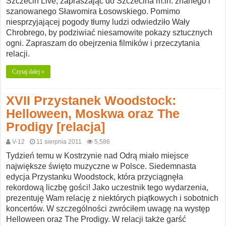
Szczecin Live, zapraszając do Szczecina m.in. znanego i
szanowanego Sławomira Łosowskiego. Pomimo
niesprzyjającej pogody tłumy ludzi odwiedziło Wały
Chrobrego, by podziwiać niesamowite pokazy sztucznych
ogni. Zapraszam do obejrzenia filmików i przeczytania
relacji.
Czytaj dalej »
XVII Przystanek Woodstock:
Helloween, Moskwa oraz The
Prodigy [relacja]
V-12
11 sierpnia 2011
5,586
Tydzień temu w Kostrzynie nad Odrą miało miejsce
największe święto muzyczne w Polsce. Siedemnasta
edycja Przystanku Woodstock, która przyciągnęła
rekordową liczbę gości! Jako uczestnik tego wydarzenia,
prezentuję Wam relację z niektórych piątkowych i sobotnich
koncertów. W szczególności zwróciłem uwagę na występ
Helloween oraz The Prodigy. W relacji także garść