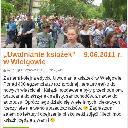
„Uwalnianie książek” – 9.06.2011 r.
w Wielgowie
V-12
14 czerwca 2011
4,594
Za nami kolejna edycja „Uwalniania książek” w Wielgowie.
Ponad 400 egzemplarzy różnorodnej literatury trafiło do
nowych właścicieli. Książki rozdawane były przechodniom,
wrzucane do skrzynek na listy, samochodów, a nawet do
autobusu. Oprócz tego działo się wiele innych, ciekawych
rzeczy, ale nie warto uprzedzać faktów.
Zapraszam
zatem do lektury i obejrzenia blisko setki zdjęć! Niech moc
książki będzie z wami!