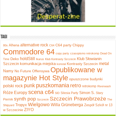
Tagi
alternative rock
C64 party
Chippy
Alhena
80s
C64
Commodore 64
copy party
czasopismo retrokomp
Dead On
holdStill
Klub Słowianin
Deko
Time
Ikarus
Klub Kontrasty Szczecin
metal
Szczecin
komunikacja miejska
Kontrasty Szczecin
konstal
Opublikowane w
Namy
No Future
Offensywa
magazynie Hot Style
opuszczone budynki
puszkomania
punk
retro
polski rock
retrokomp
Riverwash
scena c64
Róże Europy
Simon S.
Silesia Party
Stary
SID
Szczecin Prawobrzeże
synth pop
Piernik
Szczecin
The
Wielgowo
Tropyx
Willa Grüneberga
Zespół Szkół nr 13
Shipyard
ZIYO
w Szczecinie