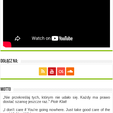
Dołącz na:
Motto
„Nie przekreślaj tych, którym nie udało się. Każdy ma prawo
dostać szansę jeszcze raz.”
Piotr Klatt
„I don't care if Y
ou're going no
where. Just take good care of the