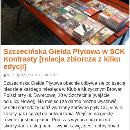
Szczecińska Giełda Płytowa w SCK
Kontrasty [relacja zbiorcza z kilku
edycji]
V-12
22 lipca 2011
7,202
Szczecińska Giełda Płytowa obecnie odbywa się co trzecią
niedzielę każdego miesiąca w Klubie Muzycznym Browar
Polski przy ul. Dworcowej 20 w Szczecinie (wejście
od ulicy Nowej). Na miejscu za darmo można wystawić
w celu sprzedaży bądź wymiany zarówno płyty CD, vinyle,
kasety, jak i sprzęt do odtwarzania. Wejście na giełdę
również jest bezpłatne. Podczas wydarzenia można
skorzystać z usług baru – wypić kawę, zjeść dobry obiad