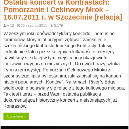
Ostatni koncert w Kontrastach:
Pomorzanie i Cekinowy Mrok –
16.07.2011 r. w Szczecinie [relacja]
V-12
26 sierpnia 2011
5,176
W zeszłym roku doświadczyliśmy koncertu There is no
tommorow, który miał przypieczętować zamknięcie
szczecińskiego klubu studenckiego Kontrasty. Tak się
jednak nie stało i przez kolejnych kilkanaście miesięcy
bawiliśmy się dalej w tym miejscu przy okazji wielu
ciekawych wydarzeń muzycznych. Do dwóch razy sztuka.
Tym razem występ Pomorzan i Cekinowego Mroku z
szesnastego lipca był ostatnim, jaki zapisał się na kartach
historii popularnych „Kontów”. Na łamach River’s Edge
wielokrotnie pojawiały się relacje z tego kultowego miejsca.
Tak jest i teraz – przed Wami ostatnia publikacja
dokumentująca historyczny koncert z nieistniejących już
Kontrastów.
Czytaj dalej »