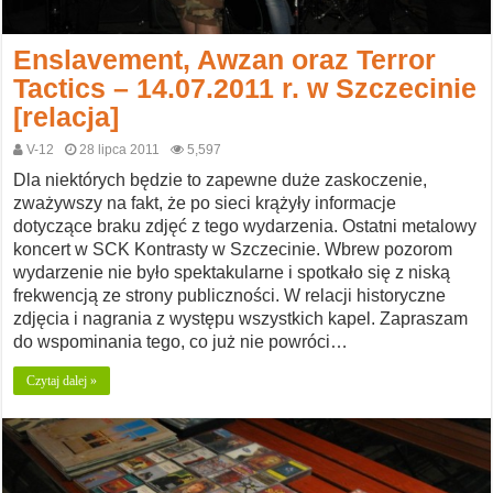
Enslavement, Awzan oraz Terror
Tactics – 14.07.2011 r. w Szczecinie
[relacja]
V-12
28 lipca 2011
5,597
Dla niektórych będzie to zapewne duże zaskoczenie,
zważywszy na fakt, że po sieci krążyły informacje
dotyczące braku zdjęć z tego wydarzenia. Ostatni metalowy
koncert w SCK Kontrasty w Szczecinie. Wbrew pozorom
wydarzenie nie było spektakularne i spotkało się z niską
frekwencją ze strony publiczności. W relacji historyczne
zdjęcia i nagrania z występu wszystkich kapel. Zapraszam
do wspominania tego, co już nie powróci…
Czytaj dalej »