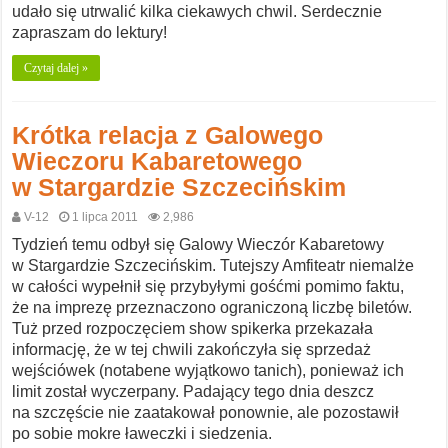
udało się utrwalić kilka ciekawych chwil. Serdecznie
zapraszam do lektury!
Czytaj dalej »
Krótka relacja z Galowego
Wieczoru Kabaretowego
w Stargardzie Szczecińskim
V-12
1 lipca 2011
2,986
Tydzień temu odbył się Galowy Wieczór Kabaretowy
w Stargardzie Szczecińskim. Tutejszy Amfiteatr niemalże
w całości wypełnił się przybyłymi gośćmi pomimo faktu,
że na imprezę przeznaczono ograniczoną liczbę biletów.
Tuż przed rozpoczęciem show spikerka przekazała
informację, że w tej chwili zakończyła się sprzedaż
wejściówek (notabene wyjątkowo tanich), ponieważ ich
limit został wyczerpany. Padający tego dnia deszcz
na szczęście nie zaatakował ponownie, ale pozostawił
po sobie mokre ławeczki i siedzenia.