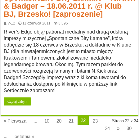
& Badger – 18.06.2011 r. @ Klub
BJ, Brzesko! [zaproszenie]
V-12
11 czerwca 2011
3,395
River’s Edge objął patronat medialny nad drugą odsłoną
imprezy muzycznej „Spontaniczne Bity Łamane”, która
odbędzie się 18 czerwca w Brzesku, a dokładnie w Klubie
BJ (dla niewtajemniczonych jest to miasto między
Krakowem i Tarnowem, zlokalizowane niedaleko
legendarnego browaru Okocim). Tym razem parkiet do
czerwoności rozgrzeją łamanymi bitami N.Kick oraz
Badger! Szczegóły imprezy wraz z kilkoma utworami do
odsłuchania, dostępne po kliknięciu w poniższy link.
Serdecznie zapraszam!
Czytaj dalej »
22
« Pierwsza
...
10
20
21
23
Strona 22 z 34
24
»
30
...
ostatnia »