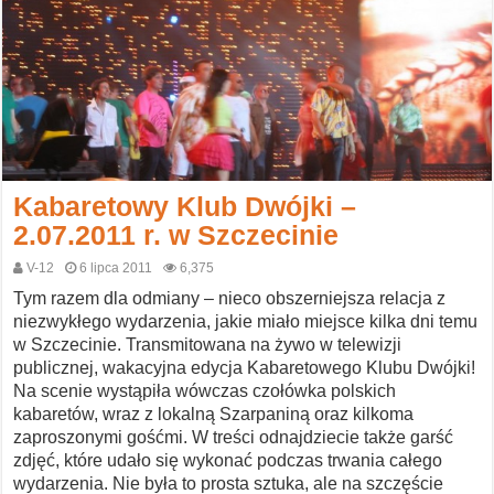
Kabaretowy Klub Dwójki –
2.07.2011 r. w Szczecinie
V-12
6 lipca 2011
6,375
Tym razem dla odmiany – nieco obszerniejsza relacja z
niezwykłego wydarzenia, jakie miało miejsce kilka dni temu
w Szczecinie. Transmitowana na żywo w telewizji
publicznej, wakacyjna edycja Kabaretowego Klubu Dwójki!
Na scenie wystąpiła wówczas czołówka polskich
kabaretów, wraz z lokalną Szarpaniną oraz kilkoma
zaproszonymi gośćmi. W treści odnajdziecie także garść
zdjęć, które udało się wykonać podczas trwania całego
wydarzenia. Nie była to prosta sztuka, ale na szczęście