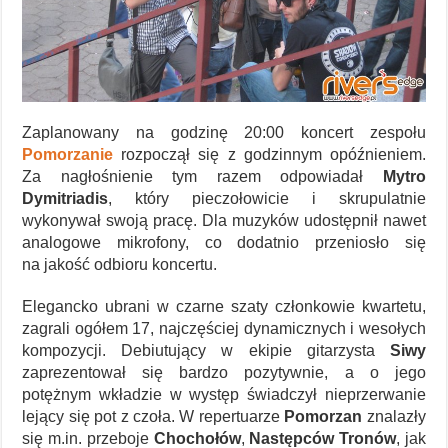
Zaplanowany na godzinę 20:00 koncert zespołu
Pomorzanie
rozpoczął się z godzinnym opóźnieniem.
Za nagłośnienie tym razem odpowiadał
Mytro
Dymitriadis
, który pieczołowicie i skrupulatnie
wykonywał swoją pracę. Dla muzyków udostępnił nawet
analogowe mikrofony, co dodatnio przeniosło się
na jakość odbioru koncertu.
Elegancko ubrani w czarne szaty członkowie kwartetu,
zagrali ogółem 17, najczęściej dynamicznych i wesołych
kompozycji. Debiutujący w ekipie gitarzysta
Siwy
zaprezentował się bardzo pozytywnie, a o jego
potężnym wkładzie w występ świadczył nieprzerwanie
lejący się pot z czoła. W repertuarze
Pomorzan
znalazły
się m.in. przeboje
Chochołów
,
Następców Tronów
, jak