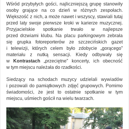
Wśród przybyłych gości, najliczniejszą grupę stanowiły
osoby grające na co dzień w różnych zespołach.
Większość z nich, a może nawet i wszyscy, stawiali tutaj
przed laty swoje pierwsze kroki w karierze muzycznej.
Przyjacielskie spotkanie trwało w najlepsze
przed drzwiami klubu. Na placu parkingowym zebrała
się grupka fotoreporterów ze szczecińskich gazet
i telewizji, których celem było zdobycie „gorącego”
materiału z nutką sensacji. Kiedy odbywały się
w
Kontrastach
„przeciętne” koncerty, ich obecność
w tym miejscu należała do rzadkości.
Siedzący na schodach muzycy udzielali wywiadów
i pozowali do pamiątkowych zdjęć grupowych. Pomimo
świadomości, że jest to ostatnie spotkanie w tym
miejscu, uśmiech gościł na wielu twarzach.