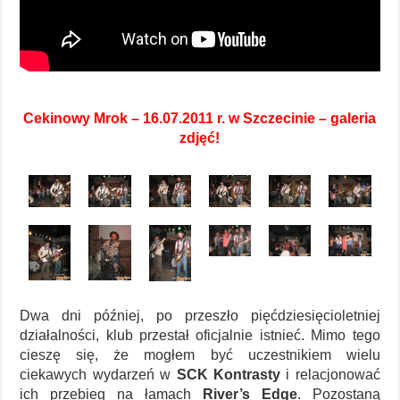
Cekinowy Mrok – 16.07.2011 r. w Szczecinie – galeria
zdjęć!
Dwa dni później, po przeszło pięćdziesięcioletniej
działalności, klub przestał oficjalnie istnieć. Mimo tego
cieszę się, że mogłem być uczestnikiem wielu
ciekawych wydarzeń w
SCK Kontrasty
i relacjonować
ich przebieg na łamach
River’s Edge
. Pozostaną