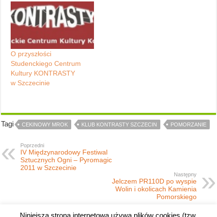
zespoły muzyczne,
organizuje kilkadziesiąt
koncertów rocznie oraz
angażuje się w wiele
innych przedsięwzięć,
O przyszłości
spośród których warto
Studenckiego Centrum
wymienić np.
Kultury KONTRASTY
comiesięczną organizację
w Szczecinie
Szczecińskiej Giełdy
Płytowej (czytaj - LINK).
Od pewnego czasu…
Tagi
CEKINOWY MROK
KLUB KONTRASTY SZCZECIN
POMORZANIE
Poprzedni
IV Międzynarodowy Festiwal
Sztucznych Ogni – Pyromagic
2011 w Szczecinie
Następny
Jelczem PR110D po wyspie
Wolin i okolicach Kamienia
Pomorskiego
Niniejsza strona internetowa używa plików cookies (tzw.