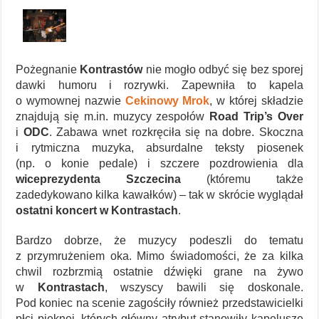
Pożegnanie
Kontrastów
nie mogło odbyć się bez sporej
dawki humoru i rozrywki. Zapewniła to kapela
o wymownej nazwie
Cekinowy Mrok
, w której składzie
znajdują się m.in. muzycy zespołów
Road Trip’s Over
i
ODC
. Zabawa wnet rozkręciła się na dobre. Skoczna
i rytmiczna muzyka, absurdalne teksty piosenek
(np. o konie pedale) i szczere pozdrowienia dla
wiceprezydenta Szczecina
(któremu także
zadedykowano kilka kawałków) – tak w skrócie wyglądał
ostatni koncert w Kontrastach
.
Bardzo dobrze, że muzycy podeszli do tematu
z przymrużeniem oka. Mimo świadomości, że za kilka
chwil rozbrzmią ostatnie dźwięki grane na żywo
w
Kontrastach
, wszyscy bawili się doskonale.
Pod koniec na scenie zagościły również przedstawicielki
płci pięknej, których główny atrybut stanowiły kapelusze