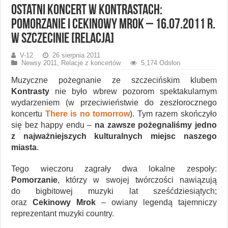
Ostatni koncert w Kontrastach:
Pomorzanie i Cekinowy Mrok – 16.07.2011 r.
w Szczecinie [relacja]
V-12
26 sierpnia 2011
Newsy 2011
,
Relacje z koncertów
5,174 Odsłon
Muzyczne pożegnanie ze szczecińskim klubem
Kontrasty
nie było wbrew pozorom spektakularnym
wydarzeniem (w przeciwieństwie do zeszłorocznego
koncertu
There is no tomorrow
). Tym razem skończyło
się bez happy endu –
na zawsze pożegnaliśmy jedno
z najważniejszych kulturalnych miejsc naszego
miasta
.
Tego wieczoru zagrały dwa lokalne zespoły:
Pomorzanie
, którzy w swojej twórczości nawiązują
do bigbitowej muzyki lat sześćdziesiątych;
oraz
Cekinowy Mrok
– owiany legendą tajemniczy
reprezentant muzyki country.