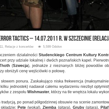
ror Tactics – 14.07.2011 r. w Szczecinie [relacj
11
,
Relacje z koncertów
5,599 Odsłon
ończeniem działalności
Studenckiego Centrum Kultury Kontr
ert przy udziale lokalnej i dwóch poznańskich kapel. Pierwotni
Thoth
(
Szwecja
), jednakże z nieznanych bliżej powodów ob
zy obniżyli cenę wejściówki o połowę.
słowem ponura. Zaskakująco niska frekwencja (maksymalnie k
kilku jednostek) nadawał całemu wydarzeniu niezbyt optymis
zyków z zespołu
Wishmaster
, którzy na tle wnętrza lokalu wyk
h
tradycją, po ponad półgodzinnej obsuwie na scenie zamontowa
składzie:
Pete
(wokal),
Ziemba
(gitara),
Gruby
(gitara),
Pilaf