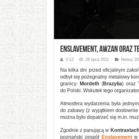
Enslavement, Awzan oraz Ter
V-12
28 lipca 2011
Newsy 20
Na kilka dni przed oficjalnym zak
odbył się pożegnalny metalowy konc
granicy:
Mordeth
(
Brazylia
) oraz
do Polski. Wskutek tego organizator
Atmosfera wydarzenia była jednym 
do zabawy (z wyjątkiem dosłownie 
można było dopatrzeć się m.in. mu
Zgodnie z panującą w
Kontrastac
poznański zespół
Enslavement
w 