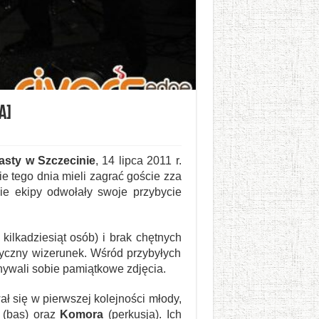
a]
asty w Szczecinie
, 14 lipca 2011 r.
e tego dnia mieli zagrać goście zza
ie ekipy odwołały swoje przybycie
ilkadziesiąt osób) i brak chętnych
tyczny wizerunek. Wśród przybyłych
onywali sobie pamiątkowe zdjęcia.
ł się w pierwszej kolejności młody,
(bas) oraz
Komora
(perkusja). Ich