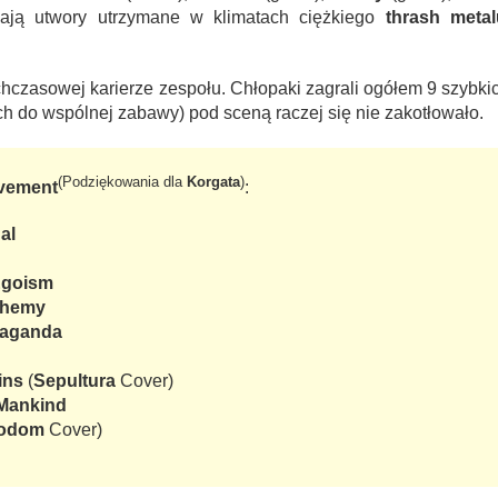
iają utwory utrzymane w klimatach ciężkiego
thrash metal
chczasowej karierze zespołu. Chłopaki zagrali ogółem 9 szyb
h do wspólnej zabawy) pod sceną raczej się nie zakotłowało.
(Podziękowania dla
Korgata
)
vement
:
al
Egoism
phemy
paganda
ins
(
Sepultura
Cover)
 Mankind
odom
Cover)