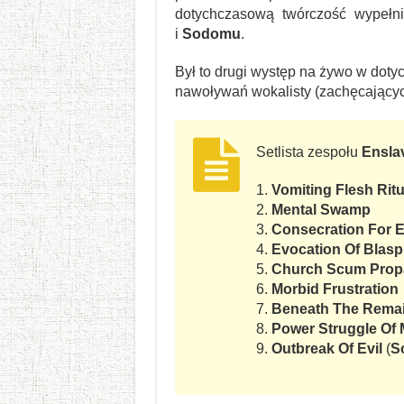
dotychczasową twórczość wypełn
i
Sodomu
.
Był to drugi występ na żywo w doty
nawoływań wokalisty (zachęcającyc
Setlista zespołu
Ensla
1.
Vomiting Flesh Ritu
2.
Mental Swamp
3.
Consecration For 
4.
Evocation Of Blas
5.
Church Scum Pro
6.
Morbid Frustration
7.
Beneath The Rema
8.
Power Struggle Of
9.
Outbreak Of Evil
(
S