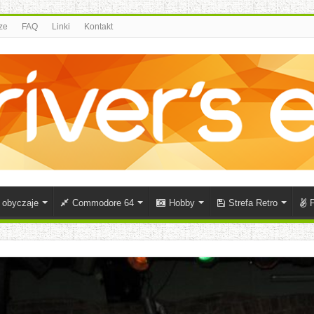
ze
FAQ
Linki
Kontakt
i obyczaje
Commodore 64
Hobby
Strefa Retro
P