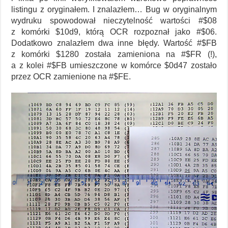
listingu z oryginałem. I znalazłem… Bug w oryginalnym
wydruku spowodował nieczytelność wartości #$08
z komórki $10d9, którą OCR rozpoznał jako #$06.
Dodatkowo znalazłem dwa inne błędy. Wartość #$FB
z komórki $1280 została zamieniona na #$FR (!),
a z kolei #$FB umieszczone w komórce $0d47 zostało
przez OCR zamienione na #$FE.