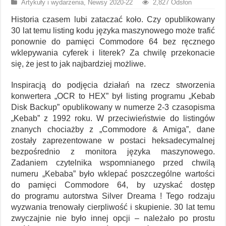
Artykuły i wydarzenia
,
Newsy 2020-22
2,827 Odsłon
Historia czasem lubi zataczać koło. Czy opublikowany
30 lat temu listing kodu języka maszynowego może trafić
ponownie do pamięci Commodore 64 bez ręcznego
wklepywania cyferek i literek? Za chwilę przekonacie
się, że jest to jak najbardziej możliwe.
Inspiracją do podjęcia działań na rzecz stworzenia
konwertera „OCR to HEX” był listing programu „Kebab
Disk Backup” opublikowany w numerze 2-3 czasopisma
„Kebab” z 1992 roku. W przeciwieństwie do listingów
znanych chociażby z „Commodore & Amiga”, dane
zostały zaprezentowane w postaci heksadecymalnej
bezpośrednio z monitora języka maszynowego.
Zadaniem czytelnika wspomnianego przed chwilą
numeru „Kebaba” było wklepać poszczególne wartości
do pamięci Commodore 64, by uzyskać dostęp
do programu autorstwa Silver Dreama ! Tego rodzaju
wyzwania trenowały cierpliwość i skupienie. 30 lat temu
zwyczajnie nie było innej opcji – należało po prostu