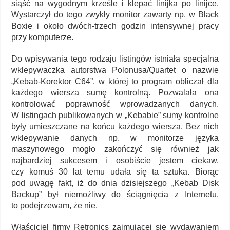
siąść na wygodnym krześle i klepać linijka po linijce.
Wystarczył do tego zwykły monitor zawarty np. w Black
Boxie i około dwóch-trzech godzin intensywnej pracy
przy komputerze.
Do wpisywania tego rodzaju listingów istniała specjalna
wklepywaczka autorstwa Polonusa/Quartet o nazwie
„Kebab-Korektor C64”, w której to program obliczał dla
każdego wiersza sumę kontrolną. Pozwalała ona
kontrolować poprawność wprowadzanych danych.
W listingach publikowanych w „Kebabie” sumy kontrolne
były umieszczane na końcu każdego wiersza. Bez nich
wklepywanie danych np. w monitorze języka
maszynowego mogło zakończyć się również jak
najbardziej sukcesem i osobiście jestem ciekaw,
czy komuś 30 lat temu udała się ta sztuka. Biorąc
pod uwagę fakt, iż do dnia dzisiejszego „Kebab Disk
Backup” był niemożliwy do ściągnięcia z Internetu,
to podejrzewam, że nie.
Właściciel firmy Retronics zajmującej się wydawaniem