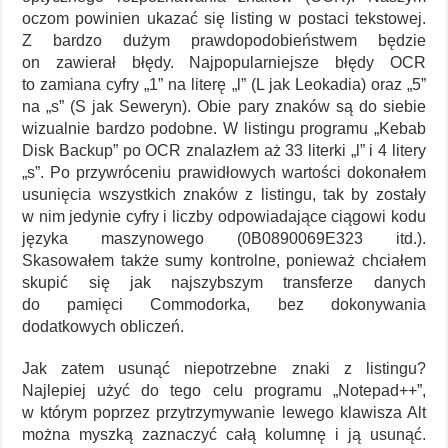
oczom powinien ukazać się listing w postaci tekstowej.
Z bardzo dużym prawdopodobieństwem będzie
on zawierał błędy. Najpopularniejsze błędy OCR
to zamiana cyfry „1” na literę „l” (L jak Leokadia) oraz „5”
na „s” (S jak Seweryn). Obie pary znaków są do siebie
wizualnie bardzo podobne. W listingu programu „Kebab
Disk Backup” po OCR znalazłem aż 33 literki „l” i 4 litery
„s”. Po przywróceniu prawidłowych wartości dokonałem
usunięcia wszystkich znaków z listingu, tak by zostały
w nim jedynie cyfry i liczby odpowiadające ciągowi kodu
języka maszynowego (0B0890069E323 itd.).
Skasowałem także sumy kontrolne, ponieważ chciałem
skupić się jak najszybszym transferze danych
do pamięci Commodorka, bez dokonywania
dodatkowych obliczeń.
Jak zatem usunąć niepotrzebne znaki z listingu?
Najlepiej użyć do tego celu programu „Notepad++”,
w którym poprzez przytrzymywanie lewego klawisza Alt
można myszką zaznaczyć całą kolumnę i ją usunąć.