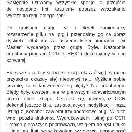
Następnie usuwamy wszystkie spacje, a przejście
do następnej linii kasujemy poprzez wyszukanie
wyrażenia regularnego „\r\n”.
Po zapisaniu ciągu cyfr i literek zamieniamy
rozszerzenie pliku na .prg i przenosimy go na obraz
dyskietki .d64 np. za pośrednictwem programu „Dir
Master” wydanego przez grupę Style. Następnie
odpalamy program OCR to HEX” i dokonujemy w nim
konwersji.
Pierwsze rezultaty konwersji mogą okazać się (i w moim
przypadku okazały się) niepomyślne… Myślicie sobie
pewnie, że w konwerterze są błędy? Nic podobnego.
Błędy były, owszem, ale w pierwszym konwertowanym
przeze mnie listingu! Okazało się bowiem, iż OCR
dokonał jeszcze kilku zaskakujących modyfikacji i nasz
listing z „Kebaba” zawierał trzy dodatkowe bugi. W ruch
wnet poszła drukarka. Wydrukowałem listing po OCR
i moich pierwszych poprawkach, wziąłem do ręki linijkę
i linia po linii weryfikowałem wzrokowo poprawność