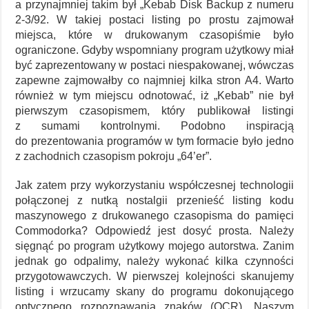
a przynajmniej takim był „Kebab Disk Backup z numeru
2-3/92. W takiej postaci listing po prostu zajmował
miejsca, które w drukowanym czasopiśmie było
ograniczone. Gdyby wspomniany program użytkowy miał
być zaprezentowany w postaci niespakowanej, wówczas
zapewne zajmowałby co najmniej kilka stron A4. Warto
również w tym miejscu odnotować, iż „Kebab” nie był
pierwszym czasopismem, który publikował listingi
z sumami kontrolnymi. Podobno inspiracją
do prezentowania programów w tym formacie było jedno
z zachodnich czasopism pokroju „64’er”.
Jak zatem przy wykorzystaniu współczesnej technologii
połączonej z nutką nostalgii przenieść listing kodu
maszynowego z drukowanego czasopisma do pamięci
Commodorka? Odpowiedź jest dosyć prosta. Należy
sięgnąć po program użytkowy mojego autorstwa. Zanim
jednak go odpalimy, należy wykonać kilka czynności
przygotowawczych. W pierwszej kolejności skanujemy
listing i wrzucamy skany do programu dokonującego
optycznego rozpoznawania znaków (OCR). Naszym