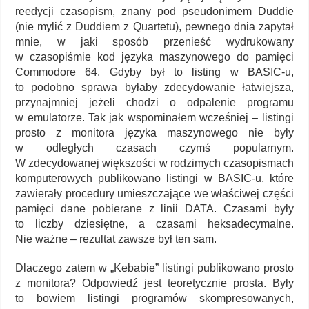
reedycji czasopism, znany pod pseudonimem Duddie
(nie mylić z Duddiem z Quartetu), pewnego dnia zapytał
mnie, w jaki sposób przenieść wydrukowany
w czasopiśmie kod języka maszynowego do pamięci
Commodore 64. Gdyby był to listing w BASIC-u,
to podobno sprawa byłaby zdecydowanie łatwiejsza,
przynajmniej jeżeli chodzi o odpalenie programu
w emulatorze. Tak jak wspominałem wcześniej – listingi
prosto z monitora języka maszynowego nie były
w odległych czasach czymś popularnym.
W zdecydowanej większości w rodzimych czasopismach
komputerowych publikowano listingi w BASIC-u, które
zawierały procedury umieszczające we właściwej części
pamięci dane pobierane z linii DATA. Czasami były
to liczby dziesiętne, a czasami heksadecymalne.
Nie ważne – rezultat zawsze był ten sam.
Dlaczego zatem w „Kebabie” listingi publikowano prosto
z monitora? Odpowiedź jest teoretycznie prosta. Były
to bowiem listingi programów skompresowanych,