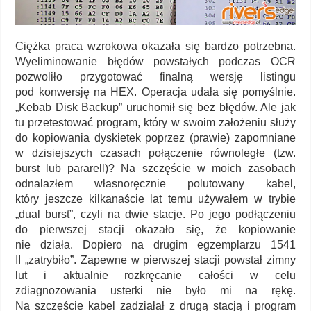
Ciężka praca wzrokowa okazała się bardzo potrzebna.
Wyeliminowanie błędów powstałych podczas OCR
pozwoliło przygotować finalną wersję listingu
pod konwersję na HEX. Operacja udała się pomyślnie.
„Kebab Disk Backup” uruchomił się bez błędów. Ale jak
tu przetestować program, który w swoim założeniu służy
do kopiowania dyskietek poprzez (prawie) zapomniane
w dzisiejszych czasach połączenie równoległe (tzw.
burst lub pararell)? Na szczęście w moich zasobach
odnalazłem własnoręcznie polutowany kabel,
który jeszcze kilkanaście lat temu używałem w trybie
„dual burst”, czyli na dwie stacje. Po jego podłączeniu
do pierwszej stacji okazało się, że kopiowanie
nie działa. Dopiero na drugim egzemplarzu 1541
II „zatrybiło”. Zapewne w pierwszej stacji powstał zimny
lut i aktualnie rozkręcanie całości w celu
zdiagnozowania usterki nie było mi na rękę.
Na szczęście kabel zadziałał z drugą stacją i program