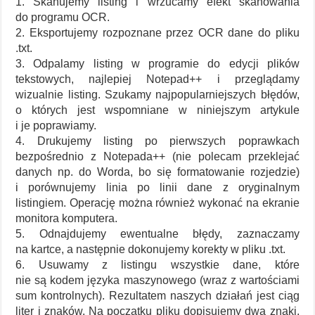
1. Skanujemy listing i wrzucamy efekt skanowania
do programu OCR.
2. Eksportujemy rozpoznane przez OCR dane do pliku
.txt.
3. Odpalamy listing w programie do edycji plików
tekstowych, najlepiej Notepad++ i przeglądamy
wizualnie listing. Szukamy najpopularniejszych błędów,
o których jest wspomniane w niniejszym artykule
i je poprawiamy.
4. Drukujemy listing po pierwszych poprawkach
bezpośrednio z Notepada++ (nie polecam przeklejać
danych np. do Worda, bo się formatowanie rozjedzie)
i porównujemy linia po linii dane z oryginalnym
listingiem. Operację można również wykonać na ekranie
monitora komputera.
5. Odnajdujemy ewentualne błędy, zaznaczamy
na kartce, a następnie dokonujemy korekty w pliku .txt.
6. Usuwamy z listingu wszystkie dane, które
nie są kodem języka maszynowego (wraz z wartościami
sum kontrolnych). Rezultatem naszych działań jest ciąg
liter i znaków. Na początku pliku dopisujemy dwa znaki,