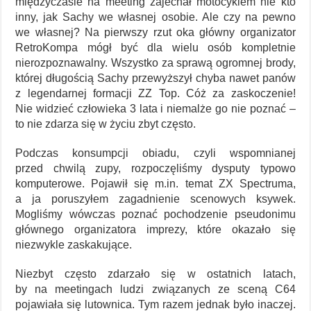
międzyczasie na meeting zajechał motocyklem nie kto
inny, jak Sachy we własnej osobie. Ale czy na pewno
we własnej? Na pierwszy rzut oka główny organizator
RetroKompa mógł być dla wielu osób kompletnie
nierozpoznawalny. Wszystko za sprawą ogromnej brody,
której długością Sachy przewyższył chyba nawet panów
z legendarnej formacji ZZ Top. Cóż za zaskoczenie!
Nie widzieć człowieka 3 lata i niemalże go nie poznać –
to nie zdarza się w życiu zbyt często.
Podczas konsumpcji obiadu, czyli wspomnianej
przed chwilą zupy, rozpoczęliśmy dysputy typowo
komputerowe. Pojawił się m.in. temat ZX Spectruma,
a ja poruszyłem zagadnienie scenowych ksywek.
Mogliśmy wówczas poznać pochodzenie pseudonimu
głównego organizatora imprezy, które okazało się
niezwykle zaskakujące.
Niezbyt często zdarzało się w ostatnich latach,
by na meetingach ludzi związanych ze sceną C64
pojawiała się lutownica. Tym razem jednak było inaczej.