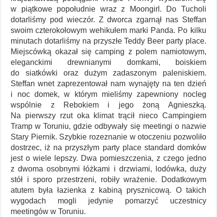
w piątkowe popołudnie wraz z Moongirl. Do Tucholi
dotarliśmy pod wieczór. Z dworca zgarnął nas Steffan
swoim czterokołowym wehikułem marki Panda. Po kilku
minutach dotarliśmy na przyszłe Teddy Beer party place.
Miejscówką okazał się camping z polem namiotowym,
eleganckimi drewnianymi domkami, boiskiem
do siatkówki oraz dużym zadaszonym paleniskiem.
Steffan wnet zaprezentował nam wynajęty na ten dzień
i noc domek, w którym mieliśmy zapewniony nocleg
wspólnie z Rebokiem i jego żoną Agnieszką.
Na pierwszy rzut oka klimat trącił nieco Campingiem
Tramp w Toruniu, gdzie odbywały się meetingi o nazwie
Stary Piernik. Szybkie rozeznanie w otoczeniu pozwoliło
dostrzec, iż na przyszłym party place standard domków
jest o wiele lepszy. Dwa pomieszczenia, z czego jedno
z dwoma osobnymi łóżkami i drzwiami, lodówka, duży
stół i sporo przestrzeni, robiły wrażenie. Dodatkowym
atutem była łazienka z kabiną prysznicową. O takich
wygodach mogli jedynie pomarzyć uczestnicy
meetingów w Toruniu.