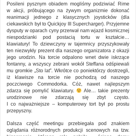
Posileni pysznym obiadem mogliśmy podziwiać Rime
w akcji, próbującego na żywym organizmie dokonać
reanimacji jednego z klasycznych joysticków (dla
ciekawskich był to Quickjoy III Supercharger). Przyjemne
dysputy w oparach cyny przerwał nam wjazd kosmicznej
niespodzianki pod postacią tortu w kształcie…
klawiatury! To dziewczyny w tajemnicy przyszykowały
ten niezwykły prezent dla naszego organizatora z okazji
jego urodzin. Na torcie odpalono wnet dwie iskrzące
fontanny, a wszyscy zebrani wokół Steffana odśpiewali
mu gromkie „Sto lat”. Wkrótce co poniektórzy dostrzegli,
iż klawisze na torcie nie pochodzą od naszego
poczciwego Commodorka. Cóż, nawet najlepszym
zdarza się pomylić klawiatury.
Ale… takie prezenty
urodzinowe nie zdarzają się zbyt często.
I co najważniejsze – komputerowy tort był po prostu
przepyszny.
Dalsza część meetingu przebiegała pod znakiem
oglądania różnorodnych produkcji scenowych na tzw.