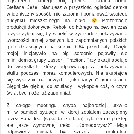
bigscreenie, którego rolę pełniła… ściana domu
Steffana. Jeżeli planujesz w przyszłości oglądać demka
w identyczny sposób, nie zapomnij pomalować swojego
budynku mieszkalnego na biało.
Prezentację
produkcji dokonywał Rebok, do którego na pewien czas
przyłączyłem się, by wcielić w życie ideę pokazywania
twórczości mniej znanych lub zapomnianych polskich
grup działających na scenie C64 przed laty. Dzięki
mojej inicjatywie na big screenie pojawiły się
m.in. demka grupy Lasser i Fraction. Przy okazji apeluję
do wszystkich, którzy odpowiadają za pokazywanie
stuffu podczas imprez komputerowych. Nie skupiajcie
się wyłącznie na nowych i „oklepanych” produkcjach.
Sięgnijcie głębiej do szuflady i wykopcie coś, o czym
świat być może już zapomniał.
Z całego meetingu chyba najbardziej utkwiła
mi w pamięci sytuacja, w której zostałem zaczepiony
przez Pana Irka (sąsiada Steffana) pytaniem o prostej,
ale jakże wymownej treści: „Komodorzysz?”. Moja
odpowiedź musiała być szczera i konkretna: