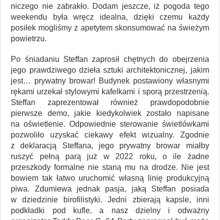
niczego nie zabrakło. Dodam jeszcze, iż pogoda tego
weekendu była wręcz idealna, dzięki czemu każdy
posiłek mogliśmy z apetytem skonsumować na świeżym
powietrzu.
Po śniadaniu Steffan zaprosił chętnych do obejrzenia
jego prawdziwego dzieła sztuki architektonicznej, jakim
jest… prywatny browar! Budynek postawiony własnymi
rękami urzekał stylowymi kafelkami i sporą przestrzenią.
Steffan zaprezentował również prawdopodobnie
pierwsze demo, jakie kiedykolwiek zostało napisane
na oświetlenie. Odpowiednie sterowanie świetlówkami
pozwoliło uzyskać ciekawy efekt wizualny. Zgodnie
z deklaracją Steffana, jego prywatny browar miałby
ruszyć pełną parą już w 2022 roku, o ile żadne
przeszkody formalne nie staną mu na drodze. Nie jest
bowiem tak łatwo uruchomić własną linię produkcyjną
piwa. Zdumiewa jednak pasja, jaką Steffan posiada
w dziedzinie birofilistyki. Jedni zbierają kapsle, inni
podkładki pod kufle, a nasz dzielny i odważny