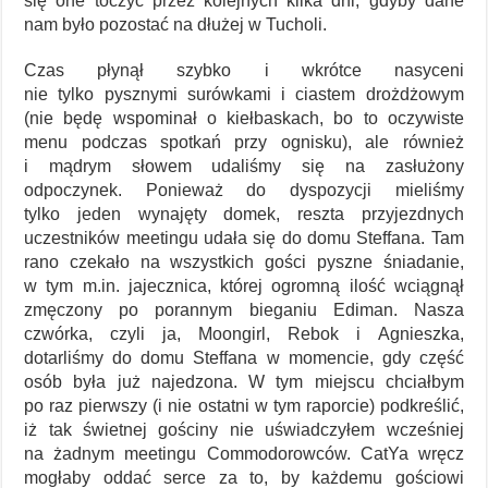
się one toczyć przez kolejnych kilka dni, gdyby dane
nam było pozostać na dłużej w Tucholi.
Czas płynął szybko i wkrótce nasyceni
nie tylko pysznymi surówkami i ciastem drożdżowym
(nie będę wspominał o kiełbaskach, bo to oczywiste
menu podczas spotkań przy ognisku), ale również
i mądrym słowem udaliśmy się na zasłużony
odpoczynek. Ponieważ do dyspozycji mieliśmy
tylko jeden wynajęty domek, reszta przyjezdnych
uczestników meetingu udała się do domu Steffana. Tam
rano czekało na wszystkich gości pyszne śniadanie,
w tym m.in. jajecznica, której ogromną ilość wciągnął
zmęczony po porannym bieganiu Ediman. Nasza
czwórka, czyli ja, Moongirl, Rebok i Agnieszka,
dotarliśmy do domu Steffana w momencie, gdy część
osób była już najedzona. W tym miejscu chciałbym
po raz pierwszy (i nie ostatni w tym raporcie) podkreślić,
iż tak świetnej gościny nie uświadczyłem wcześniej
na żadnym meetingu Commodorowców. CatYa wręcz
mogłaby oddać serce za to, by każdemu gościowi