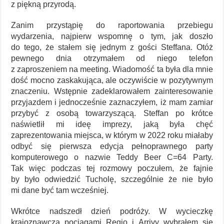
z piękną przyrodą.
Zanim przystąpię do raportowania przebiegu
wydarzenia, najpierw wspomnę o tym, jak doszło
do tego, że stałem się jednym z gości Steffana. Otóż
pewnego dnia otrzymałem od niego telefon
z zaproszeniem na meeting. Wiadomość ta była dla mnie
dość mocno zaskakująca, ale oczywiście w pozytywnym
znaczeniu. Wstępnie zadeklarowałem zainteresowanie
przyjazdem i jednocześnie zaznaczyłem, iż mam zamiar
przybyć z osobą towarzyszącą. Steffan po krótce
naświetlił mi ideę imprezy, jaką była chęć
zaprezentowania miejsca, w którym w 2022 roku miałaby
odbyć się pierwsza edycja pełnoprawnego party
komputerowego o nazwie Teddy Beer C=64 Party.
Tak więc podczas tej rozmowy poczułem, że fajnie
by było odwiedzić Tucholę, szczególnie że nie było
mi dane być tam wcześniej.
Wkrótce nadszedł dzień podróży. W wycieczkę
krajoznawczą pociągami Regio i Arrivy wybrałem się