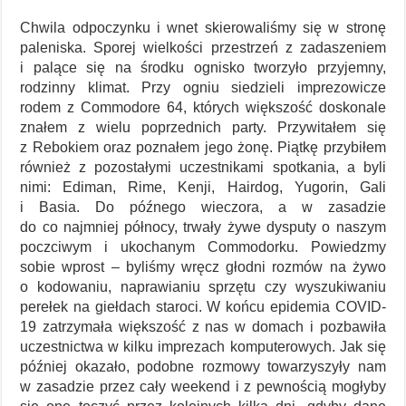
Chwila odpoczynku i wnet skierowaliśmy się w stronę
paleniska. Sporej wielkości przestrzeń z zadaszeniem
i palące się na środku ognisko tworzyło przyjemny,
rodzinny klimat. Przy ogniu siedzieli imprezowicze
rodem z Commodore 64, których większość doskonale
znałem z wielu poprzednich party. Przywitałem się
z Rebokiem oraz poznałem jego żonę. Piątkę przybiłem
również z pozostałymi uczestnikami spotkania, a byli
nimi: Ediman, Rime, Kenji, Hairdog, Yugorin, Gali
i Basia. Do późnego wieczora, a w zasadzie
do co najmniej północy, trwały żywe dysputy o naszym
poczciwym i ukochanym Commodorku. Powiedzmy
sobie wprost – byliśmy wręcz głodni rozmów na żywo
o kodowaniu, naprawianiu sprzętu czy wyszukiwaniu
perełek na giełdach staroci. W końcu epidemia COVID-
19 zatrzymała większość z nas w domach i pozbawiła
uczestnictwa w kilku imprezach komputerowych. Jak się
później okazało, podobne rozmowy towarzyszyły nam
w zasadzie przez cały weekend i z pewnością mogłyby