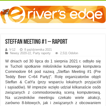
Steffan Meeting #1 – raport
V-12
8 października 2021
Newsy 2020-22
,
Party raporty
2,511 Odsłon
W dniach od 30 lipca do 1 sierpnia 2021 r. odbyło się
w Tucholi spotkanie miłośników kultowego komputera
Commodore 64 pod nazwą „Steffan Meeting #1 (Pre
Teddy Beer C=64 Party)”. Rolę organizatorów objęli
Steffan & CatYa (przy wsparciu lokalnych przyjaciół
i sąsiadów). W imprezie wzięło udział kilkanaście osób
związanych z commodorowską sceną komputerową.
Na uczestników meetingu czekało wiele atrakcji,
zarówno 8-bitowych, jak i związanych z obcowaniem