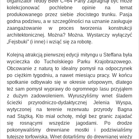
organizator Teddy Beer C=64 Party zapragnął być może
kolekcjonować pochlebne opinie na temat
produkowanego przez siebie złocistego trunku. Pasja
godna podziwu, a w szczególności na uznanie zasługuje
zaangażowanie w proces tworzenia konstrukcji
architektonicznej. Można? Można. Wystarczy wyłączyć
„Fejsbuki” (i inne) i wziąć się za robotę.
Kolejną atrakcją pierwszej edycji mityngu u Steffana była
wycieczka do Tucholskiego Parku Krajobrazowego.
Obcowanie z naturą to idealny pomysł na odpoczynek
po ciężkim tygodniu, a nawet miesiącu pracy. W końcu
spotkanie odbywało się w okresie urlopowym, dlatego
też sam pomysł wyprawy do ogromnego lasu przyjąłem
z dużym zadowoleniem. Wyruszyliśmy wnet śladem
ścieżki przyrodniczo-dydaktycznej Jelenia Wyspa,
wytyczonej na terenie rezerwatu przyrody Bagna
nad Stążką. Kto miał ochotę, mógł bez granic zajadać
się rosnącymi wszędzie jagodami. Po drodze
pokonywaliśmy drewniane mostki i podziwialiśmy
tutejsze torfowiska. Wnet dotarliśmy do drewnianej wieży