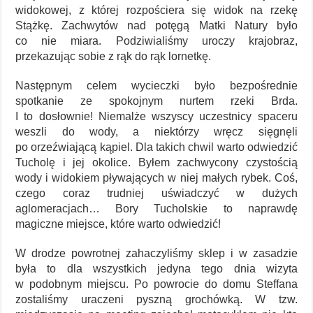
widokowej, z której rozpościera się widok na rzekę
Stążkę. Zachwytów nad potęgą Matki Natury było
co nie miara. Podziwialiśmy uroczy krajobraz,
przekazując sobie z rąk do rąk lornetkę.
Następnym celem wycieczki było bezpośrednie
spotkanie ze spokojnym nurtem rzeki Brda.
I to dosłownie! Niemalże wszyscy uczestnicy spaceru
weszli do wody, a niektórzy wręcz sięgnęli
po orzeźwiającą kąpiel. Dla takich chwil warto odwiedzić
Tucholę i jej okolice. Byłem zachwycony czystością
wody i widokiem pływających w niej małych rybek. Coś,
czego coraz trudniej uświadczyć w dużych
aglomeracjach… Bory Tucholskie to naprawdę
magiczne miejsce, które warto odwiedzić!
W drodze powrotnej zahaczyliśmy sklep i w zasadzie
była to dla wszystkich jedyna tego dnia wizyta
w podobnym miejscu. Po powrocie do domu Steffana
zostaliśmy uraczeni pyszną grochówką. W tzw.