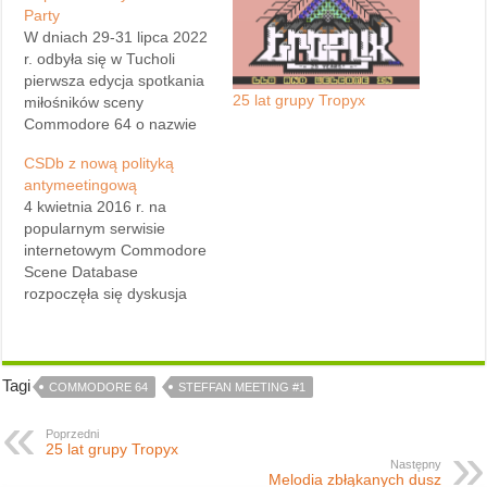
Party
W dniach 29-31 lipca 2022
r. odbyła się w Tucholi
pierwsza edycja spotkania
25 lat grupy Tropyx
miłośników sceny
Commodore 64 o nazwie
Teddy Beer C=64 Party.
CSDb z nową polityką
Organizacji imprezy podjęli
antymeetingową
się członkowie grupy
4 kwietnia 2016 r. na
BOOM! przy wsparciu
popularnym serwisie
Stowarzyszenia
internetowym Commodore
Miłośników
Scene Database
Oldschoolowych
rozpoczęła się dyskusja
Komputerów „SMOK”,
odnośnie zasadności
lokalnych przyjaciół oraz
trzymania w bazie
sąsiadów. Na uczestników
informacji o meetingach,
wydarzenia czekało szereg
które same w sobie
Tagi
atrakcji o charakterze
COMMODORE 64
STEFFAN MEETING #1
niewiele wnoszą dla
muzycznym,…
całokształtu sceny
Poprzedni
Commodore 64. Bez
25 lat grupy Tropyx
Następny
żadnych konsultacji z
Melodia zbłąkanych dusz