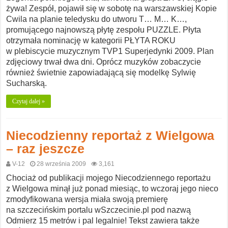
żywa! Zespół, pojawił się w sobotę na warszawskiej Kopie
Cwila na planie teledysku do utworu T… M… K…,
promującego najnowszą płytę zespołu PUZZLE. Płyta
otrzymała nominację w kategorii PŁYTA ROKU
w plebiscycie muzycznym TVP1 Superjedynki 2009. Plan
zdjęciowy trwał dwa dni. Oprócz muzyków zobaczycie
również świetnie zapowiadającą się modelkę Sylwię
Sucharską.
Czytaj dalej »
Niecodzienny reportaż z Wielgowa
– raz jeszcze
V-12
28 września 2009
3,161
Chociaż od publikacji mojego Niecodziennego reportażu
z Wielgowa minął już ponad miesiąc, to wczoraj jego nieco
zmodyfikowana wersja miała swoją premierę
na szczecińskim portalu wSzczecinie.pl pod nazwą
Odmierz 15 metrów i pal legalnie! Tekst zawiera także