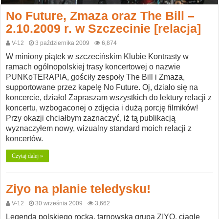
No Future, Zmaza oraz The Bill –
2.10.2009 r. w Szczecinie [relacja]
V-12
3 października 2009
6,874
W miniony piątek w szczecińskim Klubie Kontrasty w
ramach ogólnopolskiej trasy koncertowej o nazwie
PUNKoTERAPIA, gościły zespoły The Bill i Zmaza,
supportowane przez kapelę No Future. Oj, działo się na
koncercie, działo! Zapraszam wszystkich do lektury relacji z
koncertu, wzbogaconej o zdjęcia i dużą porcję filmików!
Przy okazji chciałbym zaznaczyć, iż tą publikacją
wyznaczyłem nowy, wizualny standard moich relacji z
koncertów.
Czytaj dalej »
Ziyo na planie teledysku!
V-12
30 września 2009
3,662
Legenda polskiego rocka, tarnowska grupa ZIYO, ciągle