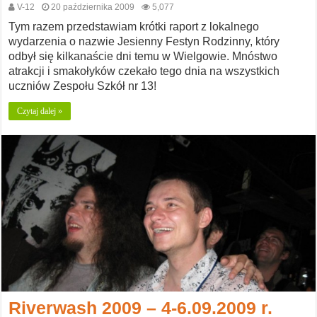
V-12
20 października 2009
5,077
Tym razem przedstawiam krótki raport z lokalnego
wydarzenia o nazwie Jesienny Festyn Rodzinny, który
odbył się kilkanaście dni temu w Wielgowie. Mnóstwo
atrakcji i smakołyków czekało tego dnia na wszystkich
uczniów Zespołu Szkół nr 13!
Czytaj dalej »
Riverwash 2009 – 4-6.09.2009 r.