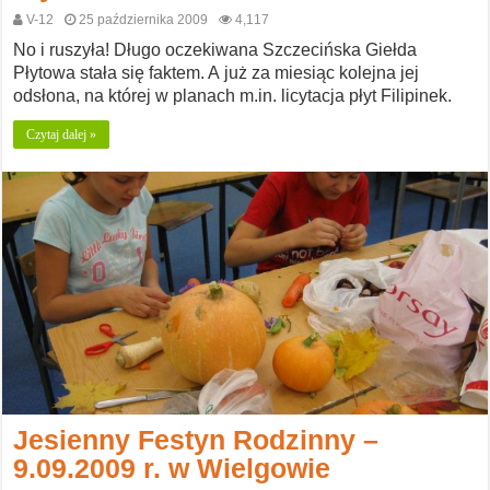
V-12
25 października 2009
4,117
No i ruszyła! Długo oczekiwana Szczecińska Giełda
Płytowa stała się faktem. A już za miesiąc kolejna jej
odsłona, na której w planach m.in. licytacja płyt Filipinek.
Czytaj dalej »
Jesienny Festyn Rodzinny –
9.09.2009 r. w Wielgowie