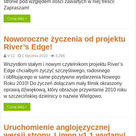
stronie pod względem ilości zawartych w niej treści!
Zapraszam!
Czytaj dalej »
Noworoczne życzenia od projektu
River’s Edge!
V-12
1 stycznia 2010
3,294
Wszystkim stałym i nowym czytelnikom projektu River’s
Edge chciałbym życzyć szczęśliwego, radosnego
i obfitującego w same pozytywne wydarzenia Nowego
Roku 2010! Do życzeń dołączam mały filmik okraszony
oprawą dźwiękową, który obrazuje przywitanie 2010 roku
w szczecińskiej dzielnicy o nazwie Wielgowo.
Czytaj dalej »
Uruchomienie anglojęzycznej
wersji strony. Limon v1.1 wydany!