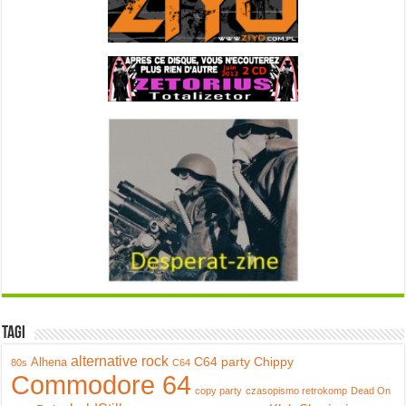
Tagi
alternative rock
C64 party
Chippy
Alhena
80s
C64
Commodore 64
copy party
czasopismo retrokomp
Dead On