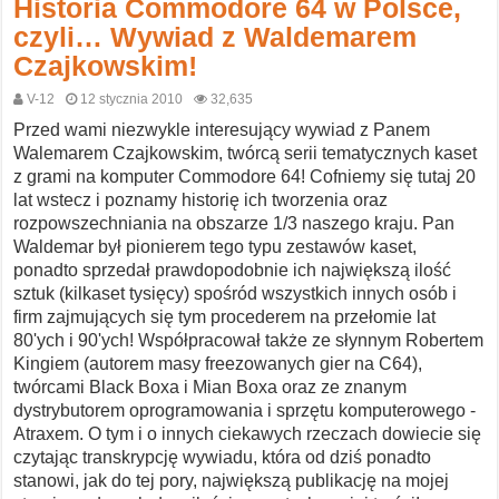
Historia Commodore 64 w Polsce,
czyli… Wywiad z Waldemarem
Czajkowskim!
V-12
12 stycznia 2010
32,635
Przed wami niezwykle interesujący wywiad z Panem
Walemarem Czajkowskim, twórcą serii tematycznych kaset
z grami na komputer Commodore 64! Cofniemy się tutaj 20
lat wstecz i poznamy historię ich tworzenia oraz
rozpowszechniania na obszarze 1/3 naszego kraju. Pan
Waldemar był pionierem tego typu zestawów kaset,
ponadto sprzedał prawdopodobnie ich największą ilość
sztuk (kilkaset tysięcy) spośród wszystkich innych osób i
firm zajmujących się tym procederem na przełomie lat
80'ych i 90'ych! Współpracował także ze słynnym Robertem
Kingiem (autorem masy freezowanych gier na C64),
twórcami Black Boxa i Mian Boxa oraz ze znanym
dystrybutorem oprogramowania i sprzętu komputerowego -
Atraxem. O tym i o innych ciekawych rzeczach dowiecie się
czytając transkrypcję wywiadu, która od dziś ponadto
stanowi, jak do tej pory, największą publikację na mojej