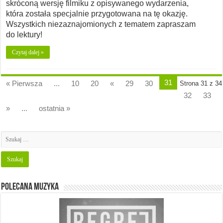
skróconą wersję filmiku z opisywanego wydarzenia,
która została specjalnie przygotowana na tę okazję.
Wszystkich niezaznajomionych z tematem zapraszam
do lektury!
Czytaj dalej »
31
« Pierwsza
...
10
20
«
29
30
Strona 31 z 34
32
33
»
...
ostatnia »
Polecana muzyka