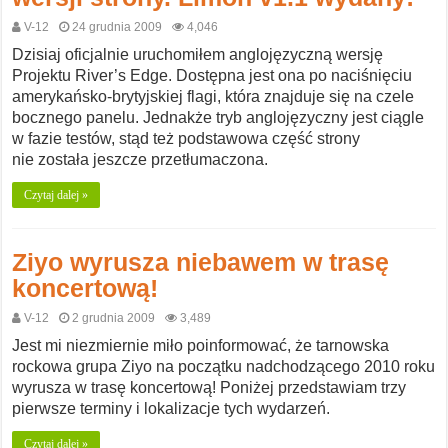
V-12
24 grudnia 2009
4,046
Dzisiaj oficjalnie uruchomiłem anglojęzyczną wersję
Projektu River’s Edge. Dostępna jest ona po naciśnięciu
amerykańsko-brytyjskiej flagi, która znajduje się na czele
bocznego panelu. Jednakże tryb anglojęzyczny jest ciągle
w fazie testów, stąd też podstawowa część strony
nie została jeszcze przetłumaczona.
Czytaj dalej »
Ziyo wyrusza niebawem w trasę
koncertową!
V-12
2 grudnia 2009
3,489
Jest mi niezmiernie miło poinformować, że tarnowska
rockowa grupa Ziyo na początku nadchodzącego 2010 roku
wyrusza w trasę koncertową! Poniżej przedstawiam trzy
pierwsze terminy i lokalizacje tych wydarzeń.
Czytaj dalej »