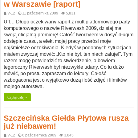
w Warszawie [raport]
V-12
11 października 2009
5,831
Uff… Długo oczekiwany raport z multiplatformowego party
komputerowego o nazwie Riverwash 2009, dzisiaj ma
swoją oficjalną premierę! Całość tworzyłem w dosyć długim
odstępie czasu, a efekt mojej pracy przerósł moje
najśmielsze oczekiwania. Kiedyś w podobnych sytuacjach
miałem zwyczaj mówić: „Kto nie był, ten niech żałuje!”. Tym
razem mogę potwierdzić to stwierdzenie, albowiem
tegoroczny Riverwash był niezwykle udany. Co tu dużo
mówić, po prostu zapraszam do lektury! Całość
wzbogacona jest o wyjątkowo dużą ilość zdjęć i filmików
mojego autorstwa.
Czytaj dalej »
Szczecińska Giełda Płytowa rusza
już niebawem!
V-12
6 października 2009
3,845