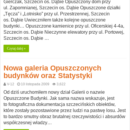
Gierczak, Szczecin os. Dąbie Opuszczony dom przy
ul. Zapomnianej, Szczecin os. Dąbie Opuszczone działki
„Tęcza” i „Lotnisko” przy ul. Przestrzennej, Szczecin
os. Dąbie Uwieczniłem także kolejne opuszczone
budynki… Opuszczone kamienice przy ul. Oficerskiej 4-4a,
Szczecin os. Dąbie Nieczynne elewatory przy ul. Portowej,
Szczecin os. Dąbie …
Czytaj dalej »
Nowa galeria Opuszczonych
budynków oraz Statystyki
V-12
10 listopada 2009
3,622
Od dziś uruchomiłem nowy dział Galerii o nazwie
Opuszczone Budynki. Jak sama nazwa wskazuje, jest
to fotograficzna dokumentacja szczecińskich obiektów,
które zostały pozostawione przez ludzi na pastwę losu. Jest
to bardzo smutny obraz brutalnej rzeczywistości i absurdów
współczesnej władzy…