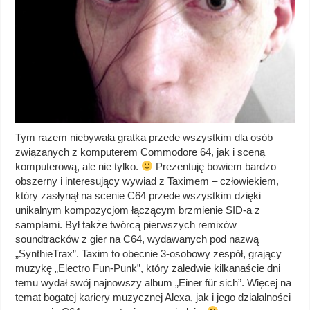
Tym razem niebywała gratka przede wszystkim dla osób
związanych z komputerem Commodore 64, jak i sceną
komputerową, ale nie tylko.
Prezentuję bowiem bardzo
obszerny i interesujący wywiad z Taximem – człowiekiem,
który zasłynął na scenie C64 przede wszystkim dzięki
unikalnym kompozycjom łączącym brzmienie SID-a z
samplami. Był także twórcą pierwszych remixów
soundtracków z gier na C64, wydawanych pod nazwą
„SynthieTrax”. Taxim to obecnie 3-osobowy zespół, grający
muzykę „Electro Fun-Punk”, który zaledwie kilkanaście dni
temu wydał swój najnowszy album „Einer für sich”. Więcej na
temat bogatej kariery muzycznej Alexa, jak i jego działalności