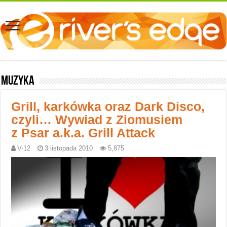
Muzyka
Grill, karkówka oraz Dark Disco,
czyli… Wywiad z Ziomusiem
z Psar a.k.a. Grill Attack
V-12
3 listopada 2010
5,875