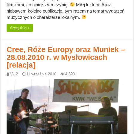
filmikami, co niniejszym czynię.
Miłej lektury! A już
niebawem kolejne publikacje, tym razem na temat wydarzeń
muzycznych o charakterze lokalnym.
Czytaj dalej »
Cree, Róże Europy oraz Muniek –
28.08.2010 r. w Mysłowicach
[relacja]
V-12
11 września 2010
4,390