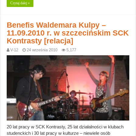
Czytaj dalej »
Benefis Waldemara Kulpy –
11.09.2010 r. w szczecińskim SCK
Kontrasty [relacja]
V-12
24 września 2010
5,177
20 lat pracy w SCK Kontrasty, 25 lat działalności w klubach
studenckich i 30 lat pracy w kulturze – niewiele osób