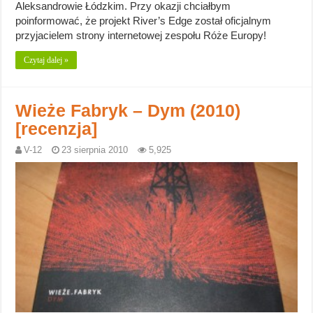
Aleksandrowie Łódzkim. Przy okazji chciałbym
poinformować, że projekt River’s Edge został oficjalnym
przyjacielem strony internetowej zespołu Róże Europy!
Czytaj dalej »
Wieże Fabryk – Dym (2010)
[recenzja]
V-12
23 sierpnia 2010
5,925