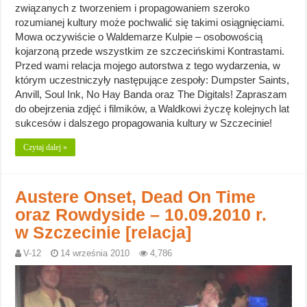
związanych z tworzeniem i propagowaniem szeroko
rozumianej kultury może pochwalić się takimi osiągnięciami.
Mowa oczywiście o Waldemarze Kulpie – osobowością
kojarzoną przede wszystkim ze szczecińskimi Kontrastami.
Przed wami relacja mojego autorstwa z tego wydarzenia, w
którym uczestniczyły następujące zespoły: Dumpster Saints,
Anvill, Soul Ink, No Hay Banda oraz The Digitals! Zapraszam
do obejrzenia zdjęć i filmików, a Waldkowi życzę kolejnych lat
sukcesów i dalszego propagowania kultury w Szczecinie!
Czytaj dalej »
Austere Onset, Dead On Time
oraz Rowdyside – 10.09.2010 r.
w Szczecinie [relacja]
V-12
14 września 2010
4,786