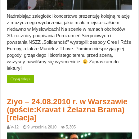
Nadrabiając zaległości koncertowe prezentuję kolejną relację
z muzycznego wydarzenia, jakie miało miejsce całkiem
niedawno w Mysłowicach! Na scenie w ramach obchodów
30. rocznicy podpisania Porozumień Sierpniowych i
powstania NSZZ „Solidarność” wystąpili: zespoły Cree i Róże
Europy, a także Muniek z T.Love. Pomimo niesprzyjającej
pogody, grząskiego i błotnistego terenu przed sceną,
wszyscy bawiliśmy się wyśmienicie.
Zapraszam do
lektury!
Czytaj dalej »
Ziyo – 24.08.2010 r. w Warszawie
(goście:Kravat i Żelazna Brama)
[relacja]
V-12
9 września 2010
5,305