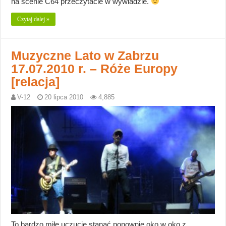
na scenie C64 przeczytacie w wywiadzie.
Czytaj dalej »
Muzyczne Lato w Zabrzu
17.07.2010 r. – Róże Europy
[relacja]
V-12
20 lipca 2010
4,885
To bardzo miłe uczucie stanąć ponownie oko w oko z