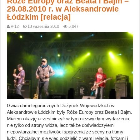
Róże Europy oraz Beata i Bajm –
29.08.2010 r. w Aleksandrowie
Łódzkim [relacja]
V-12
13 września 2010
5,047
Gwiazdami tegorocznych Dożynek Wojewódzkich w
Aleksandrowie Łódzkim były Róże Europy oraz Beata i Bajm.
Miałem okazję uczestniczyć w tym niezwykłym wydarzeniu,
nie tylko od strony widza, lecz także doświadczyłem
niepowtarzalnej możliwości spojrzenia ze sceny na tłumy
ludzi. Chciałbym się więc podzielić z wami relacją, fotkami i