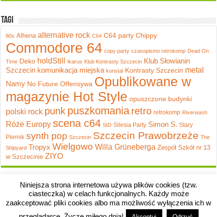
Tagi
alternative rock
C64 party
Chippy
Alhena
80s
C64
Commodore 64
copy party
czasopismo retrokomp
Dead On
holdStill
Klub Słowianin
Deko
Time
Ikarus
Klub Kontrasty Szczecin
metal
Szczecin
komunikacja miejska
Kontrasty Szczecin
konstal
Opublikowane w
Namy
No Future
Offensywa
magazynie Hot Style
opuszczone budynki
puszkomania
punk
retro
polski rock
retrokomp
Riverwash
scena c64
Róże Europy
Simon S.
Silesia Party
Stary
SID
Szczecin Prawobrzeże
synth pop
Piernik
Szczecin
The
Wielgowo
Tropyx
Willa Grüneberga
Zespół Szkół nr 13
Shipyard
ZIYO
w Szczecinie
Niniejsza strona internetowa używa plików cookies (tzw.
ciasteczka) w celach funkcjonalnych. Każdy może
zaakceptować pliki cookies albo ma możliwość wyłączenia ich w
przeglądarce. Życzę miłego dnia!
Akceptuj
Odrzuć