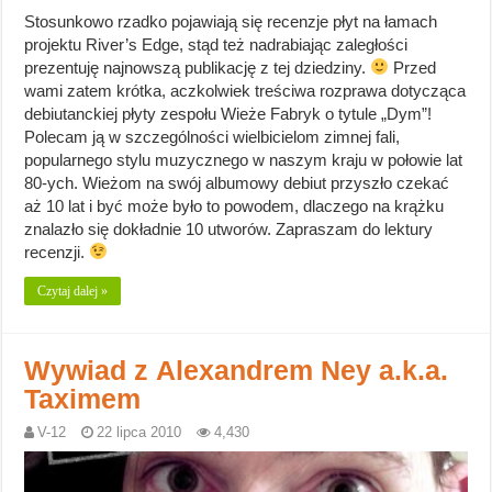
Stosunkowo rzadko pojawiają się recenzje płyt na łamach
projektu River’s Edge, stąd też nadrabiając zaległości
prezentuję najnowszą publikację z tej dziedziny.
Przed
wami zatem krótka, aczkolwiek treściwa rozprawa dotycząca
debiutanckiej płyty zespołu Wieże Fabryk o tytule „Dym”!
Polecam ją w szczególności wielbicielom zimnej fali,
popularnego stylu muzycznego w naszym kraju w połowie lat
80-ych. Wieżom na swój albumowy debiut przyszło czekać
aż 10 lat i być może było to powodem, dlaczego na krążku
znalazło się dokładnie 10 utworów. Zapraszam do lektury
recenzji.
Czytaj dalej »
Wywiad z Alexandrem Ney a.k.a.
Taximem
V-12
22 lipca 2010
4,430