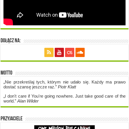
Dołącz na:
Motto
„Nie przekreślaj tych, którym nie udało się. Każdy ma prawo
dostać szansę jeszcze raz.”
Piotr Klatt
„I don't care if Y
ou're going no
where. Just take good care of the
world.”
Alan Wilder
Przyjaciele