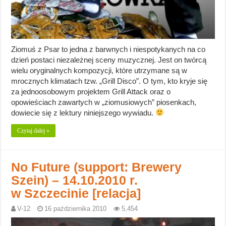
Ziomuś z Psar to jedna z barwnych i niespotykanych na co
dzień postaci niezależnej sceny muzycznej. Jest on twórcą
wielu oryginalnych kompozycji, które utrzymane są w
mrocznych klimatach tzw. „Grill Disco”. O tym, kto kryje się
za jednoosobowym projektem Grill Attack oraz o
opowieściach zawartych w „ziomusiowych” piosenkach,
dowiecie się z lektury niniejszego wywiadu.
Czytaj dalej »
No Future (support: Brewery
Szein) – 14.10.2010 r.
w Szczecinie [relacja]
V-12
16 października 2010
5,454