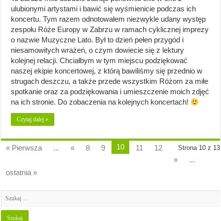
ulubionymi artystami i bawić się wyśmienicie podczas ich
koncertu. Tym razem odnotowałem niezwykle udany występ
zespołu Róże Europy w Zabrzu w ramach cyklicznej imprezy
o nazwie Muzyczne Lato. Był to dzień pełen przygód i
niesamowitych wrażeń, o czym dowiecie się z lektury
kolejnej relacji. Chciałbym w tym miejscu podziękować
naszej ekipie koncertowej, z którą bawiliśmy się przednio w
strugach deszczu, a także przede wszystkim Różom za miłe
spotkanie oraz za podziękowania i umieszczenie moich zdjęć
na ich stronie. Do zobaczenia na kolejnych koncertach!
Czytaj dalej »
10
« Pierwsza
...
«
8
9
11
12
Strona 10 z 13
»
...
ostatnia »