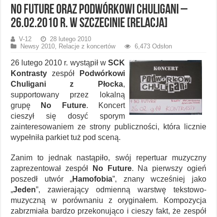
No Future oraz Podwórkowi Chuligani –
26.02.2010 r. w Szczecinie [relacja]
V-12
28 lutego 2010
Newsy 2010
,
Relacje z koncertów
6,473 Odsłon
26 lutego 2010 r. wystąpił w
SCK
Kontrasty
zespół
Podwórkowi
Chuligani z Płocka
,
supportowany przez lokalną
grupę
No Future
. Koncert
cieszył się dosyć sporym
zainteresowaniem ze strony publiczności, która licznie
wypełniła parkiet tuż pod sceną.
Zanim to jednak nastąpiło, swój repertuar muzyczny
zaprezentował zespół
No Future
. Na pierwszy ogień
poszedł utwór „
Hamofobia
”, znany wcześniej jako
„
Jeden
”, zawierający odmienną warstwę tekstowo-
muzyczną w porównaniu z oryginałem. Kompozycja
zabrzmiała bardzo przekonująco i cieszy fakt, że zespół