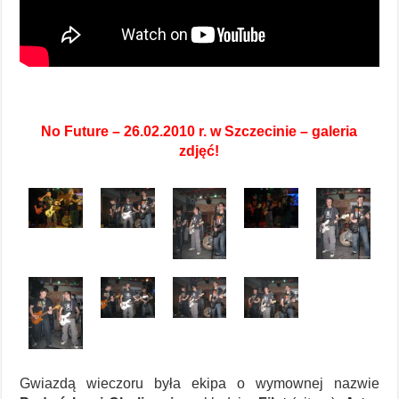
No Future – 26.02.2010 r. w Szczecinie – galeria
zdjęć!
Gwiazdą wieczoru była ekipa o wymownej nazwie