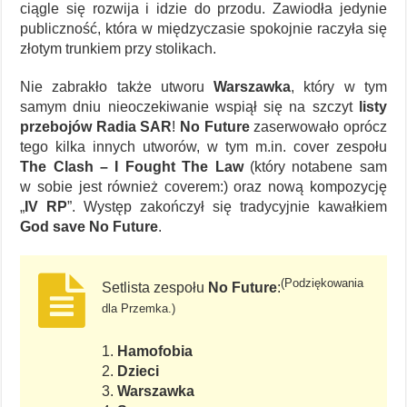
ciągle się rozwija i idzie do przodu. Zawiodła jedynie
publiczność, która w międzyczasie spokojnie raczyła się
złotym trunkiem przy stolikach.
Nie zabrakło także utworu
Warszawka
, który w tym
samym dniu nieoczekiwanie wspiął się na szczyt
listy
przebojów Radia SAR
!
No Future
zaserwowało oprócz
tego kilka innych utworów, w tym m.in. cover zespołu
The Clash – I Fought The Law
(który notabene sam
w sobie jest również coverem:) oraz nową kompozycję
„
IV RP
”. Występ zakończył się tradycyjnie kawałkiem
God save No Future
.
(Podziękowania
Setlista zespołu
No Future
:
dla Przemka.)
1.
Hamofobia
2.
Dzieci
3.
Warszawka