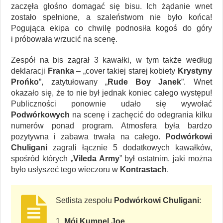
zaczęła głośno domagać się bisu. Ich żądanie wnet
zostało spełnione, a szaleństwom nie było końca!
Pogująca ekipa co chwilę podnosiła kogoś do góry
i próbowała wrzucić na scenę.
Zespół na bis zagrał 3 kawałki, w tym także według
deklaracji
Franka
– „cover takiej starej kobiety
Krystyny
Prońko
”, zatytułowany „
Rude Boy Janek
”. Wnet
okazało się, że to nie był jednak koniec całego występu!
Publiczności ponownie udało się wywołać
Podwórkowych
na scenę i zachęcić do odegrania kilku
numerów ponad program. Atmosfera była bardzo
pozytywna i zabawa trwała na całego.
Podwórkowi
Chuligani
zagrali łącznie 5 dodatkowych kawałków,
spośród których „
Vileda Army
” był ostatnim, jaki można
było usłyszeć tego wieczoru w
Kontrastach
.
Setlista zespołu
Podwórkowi Chuligani
:
1.
Mój Kumpel Joe