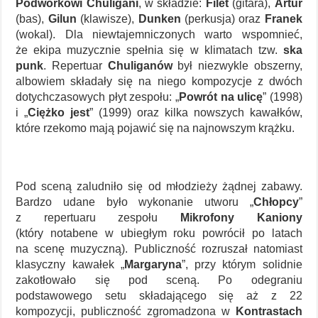
Podwórkowi Chuligani
, w składzie:
Filet
(gitara),
Artur
(bas),
Gilun
(klawisze),
Dunken
(perkusja) oraz
Franek
(wokal). Dla niewtajemniczonych warto wspomnieć,
że ekipa muzycznie spełnia się w klimatach tzw.
ska
punk
. Repertuar
Chuliganów
był niezwykle obszerny,
albowiem składały się na niego kompozycje z dwóch
dotychczasowych płyt zespołu: „
Powrót na ulicę
” (1998)
i „
Ciężko jest
” (1999) oraz kilka nowszych kawałków,
które rzekomo mają pojawić się na najnowszym krążku.
Pod sceną zaludniło się od młodzieży żądnej zabawy.
Bardzo udane było wykonanie utworu „
Chłopcy
”
z repertuaru zespołu
Mikrofony Kaniony
(który notabene w ubiegłym roku powrócił po latach
na scenę muzyczną). Publiczność rozruszał natomiast
klasyczny kawałek „
Margaryna
”, przy którym solidnie
zakotłowało się pod sceną. Po odegraniu
podstawowego setu składającego się aż z 22
kompozycji, publiczność zgromadzona w
Kontrastach