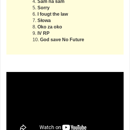
4.
Sam na sam
5.
Sorry
6.
I fougt the law
7.
Słowa
8.
Oko za oko
9.
IV RP
10.
God save No Future