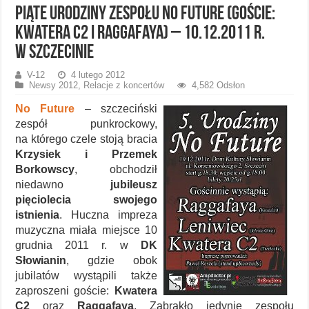
Piąte urodziny zespołu No Future (goście:
Kwatera C2 i Raggafaya) – 10.12.2011 r.
w Szczecinie
V-12
4 lutego 2012
Newsy 2012
,
Relacje z koncertów
4,582 Odsłon
No Future
– szczeciński
zespół punkrockowy,
na którego czele stoją bracia
Krzysiek i Przemek
Borkowscy
, obchodził
niedawno
jubileusz
pięciolecia swojego
istnienia
. Huczna impreza
muzyczna miała miejsce 10
grudnia 2011 r. w
DK
Słowianin
, gdzie obok
jubilatów wystąpili także
zaproszeni goście:
Kwatera
C2
oraz
Raggafaya
. Zabrakło jedynie zespołu