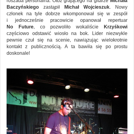
roszada personalna. Otóż grającego na gitarze
Michała
Baczyńskiego
zastąpił
Michał Wojcieszuk
. Nowy
członek na tyle dobrze wkomponował się w zespół
i jednocześnie pracowicie opanował repertuar
No Future
, co pozwoliło wokaliście
Krzyśkowi
częściowo odstawić wiosło na bok. Lider niezwykle
pewnie czuł się na scenie, nawiązując wielokrotnie
kontakt z publicznością. A ta bawiła się po prostu
doskonale!