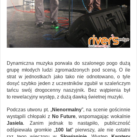
Dynamiczna muzyka porwała do szalonego pogo dużą
grupę młodych ludzi zgromadzonych pod sceną. O ile
strat w jednostkach jako tako nie odnotowano, o tyle
dosyć szybko jeden z uczestników zgubił w szaleńczym
tańcu swój drogocenny naszyjnik. Bez wątpienia był
to rewelacyjny występ, z dużą dawką świetnej muzyki.
Podczas utworu pt. „
Nienormalny
”, na scenie gościnnie
wystąpili chłopaki z
No Future
, wspomagając wokalnie
Jasiela
. Zanim jednak to nastąpiło, publiczność
odśpiewała gromkie „
100 lat
” pierwszy, ale nie ostatni
raz tego wieczoru w
Słowianinie
. Występ
Kwatery