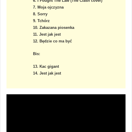
6. I Fought The Law (The Clash cover)
7. Moja ojczyzna
8. Sorry
9. Tchórz
10. Zakazana piosenka
11. Jest jak jest
12. Będzie co ma być
Bis:
13. Kac gigant
14. Jest jak jest