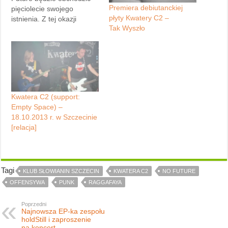
Premiera debiutanckiej
pięciolecie swojego
płyty Kwatery C2 –
istnienia. Z tej okazji
Tak Wyszło
chciałbym wszystkich
zaprosić na wielkie
świętowanie do
Słowianina. Obok
jubilatów, na scenie
wystąpią zaproszeni
goście: Leniwiec,
Kwatera C2 (support:
Raggafaya oraz Kwatera
Empty Space) –
C2. Według informacji na
18.10.2013 r. w Szczecinie
Facebooku: „Bilety w cenie
[relacja]
przedsprzedaży (20 zł)
będą dostępne w…
Tagi
KLUB SŁOWIANIN SZCZECIN
KWATERA C2
NO FUTURE
OFFENSYWA
PUNK
RAGGAFAYA
Poprzedni
Najnowsza EP-ka zespołu
holdStill i zaproszenie
na koncert