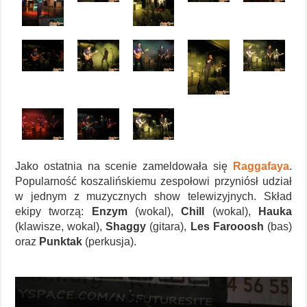
Jako ostatnia na scenie zameldowała się
Raggafaya
.
Popularność koszalińskiemu zespołowi przyniósł udział
w jednym z muzycznych show telewizyjnych. Skład
ekipy tworzą:
Enzym
(wokal),
Chill
(wokal),
Hauka
(klawisze, wokal),
Shaggy
(gitara),
Les Farooosh
(bas)
oraz
Punktak
(perkusja).