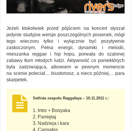
Jeżeli ktokolwiek przed pójściem na koncert słyszał
jedynie studyjne wersje poszczególnych piosenek, mógł
tego wieczoru tylko i wyłącznie być pozytywnie
zaskoczonym. Pełna energii, dynamiki i melodii,
mieszanka reggae i hip hopu, porwała do szalonej
zabawy tłum młodych ludzi. Aktywność co poniektórych
była zadziwiająca, albowiem w pewnym momencie
na scenie poleciał… biustonosz, a nieco później… para
skarpetek.
Setlista zespołu Raggafaya – 10.11.2011 r.:
1. Intro + Booyaka
2. Pamiętaj
3. Nadzieja i kara
4. Cannabis