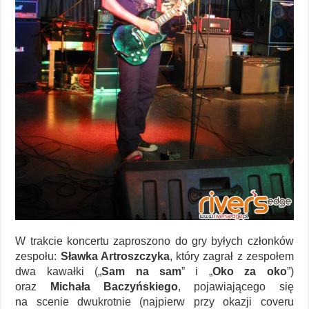
W trakcie koncertu zaproszono do gry byłych członków
zespołu:
Sławka Artroszczyka
, który zagrał z zespołem
dwa kawałki („
Sam na sam
” i „
Oko za oko
”)
oraz
Michała Baczyńskiego
, pojawiającego się
na scenie dwukrotnie (najpierw przy okazji coveru