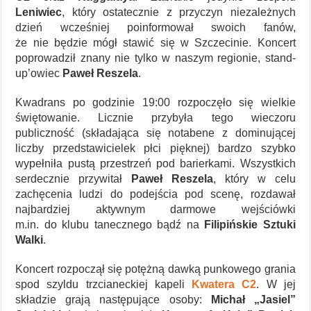
Leniwiec
, który ostatecznie z przyczyn niezależnych
dzień wcześniej poinformował swoich fanów,
że nie będzie mógł stawić się w Szczecinie. Koncert
poprowadził znany nie tylko w naszym regionie, stand-
up’owiec
Paweł Reszela
.
Kwadrans po godzinie 19:00 rozpoczęło się wielkie
świętowanie. Licznie przybyła tego wieczoru
publiczność (składająca się notabene z dominującej
liczby przedstawicielek płci pięknej) bardzo szybko
wypełniła pustą przestrzeń pod barierkami. Wszystkich
serdecznie przywitał
Paweł Reszela
, który w celu
zachęcenia ludzi do podejścia pod scenę, rozdawał
najbardziej aktywnym darmowe wejściówki
m.in. do klubu tanecznego bądź na
Filipińskie Sztuki
Walki
.
Koncert rozpoczął się potężną dawką punkowego grania
spod szyldu trzcianeckiej kapeli
Kwatera C2
. W jej
składzie grają następujące osoby:
Michał „Jasiel”