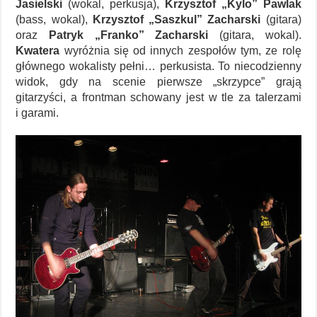
Jasielski
(wokal, perkusja),
Krzysztof „Kylo” Pawlak
(bass, wokal),
Krzysztof „Saszkul” Zacharski
(gitara)
oraz
Patryk „Franko” Zacharski
(gitara, wokal).
Kwatera
wyróżnia się od innych zespołów tym, ze rolę
głównego wokalisty pełni… perkusista. To niecodzienny
widok, gdy na scenie pierwsze „skrzypce” grają
gitarzyści, a frontman schowany jest w tle za talerzami
i garami.