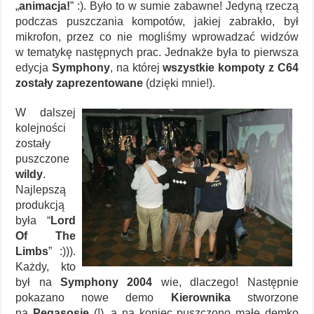
„
animacja!
” :). Było to w sumie zabawne! Jedyną rzeczą
podczas puszczania kompotów, jakiej zabrakło, był
mikrofon, przez co nie mogliśmy wprowadzać widzów
w tematykę następnych prac. Jednakże była to pierwsza
edycja
Symphony
, na której
wszystkie kompoty z C64
zostały zaprezentowane
(dzięki mnie!).
W dalszej
kolejności
zostały
puszczone
wildy
.
Najlepszą
produkcją
była “
Lord
Of The
Limbs
” :))).
Każdy, kto
był na
Symphony 2004
wie, dlaczego! Następnie
pokazano nowe demo
Kierownika
stworzone
na
Pegasosie
(!), a na koniec puszczono małe demko