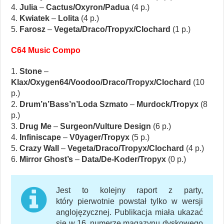
4.
Julia
–
Cactus/Oxyron/Padua
(4 p.)
4.
Kwiatek
–
Lolita
(4 p.)
5.
Farosz
–
Vegeta/Draco/Tropyx/Clochard
(1 p.)
C64 Music Compo
1.
Stone
–
Klax/Oxygen64/Voodoo/Draco/Tropyx/Clochard
(10
p.)
2.
Drum’n’Bass’n’Loda Szmato
–
Murdock/Tropyx
(8
p.)
3.
Drug Me
–
Surgeon/Vulture Design
(6 p.)
4.
Infiniscape
–
V0yager/Tropyx
(5 p.)
5.
Crazy Wall
–
Vegeta/Draco/Tropyx/Clochard
(4 p.)
6.
Mirror Ghost’s
–
Data/De-Koder/Tropyx
(0 p.)
Jest to kolejny raport z party,
który pierwotnie powstał tylko w wersji
anglojęzycznej. Publikacja miała ukazać
się w 16. numerze magazynu dyskowego