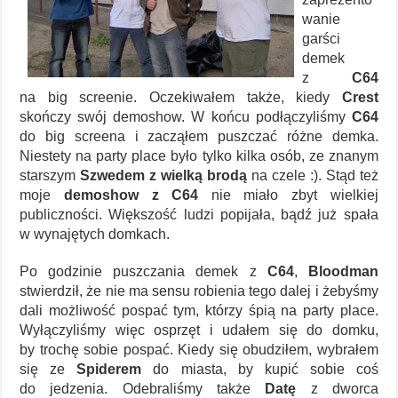
wanie
garści
demek
z
C64
na big screenie. Oczekiwałem także, kiedy
Crest
skończy swój demoshow. W końcu podłączyliśmy
C64
do big screena i zacząłem puszczać różne demka.
Niestety na party place było tylko kilka osób, ze znanym
starszym
Szwedem z wielką brodą
na czele :). Stąd też
moje
demoshow z C64
nie miało zbyt wielkiej
publiczności. Większość ludzi popijała, bądź już spała
w wynajętych domkach.
Po godzinie puszczania demek z
C64
,
Bloodman
stwierdził, że nie ma sensu robienia tego dalej i żebyśmy
dali możliwość pospać tym, którzy śpią na party place.
Wyłączyliśmy więc osprzęt i udałem się do domku,
by trochę sobie pospać. Kiedy się obudziłem, wybrałem
się ze
Spiderem
do miasta, by kupić sobie coś
do jedzenia. Odebraliśmy także
Datę
z dworca