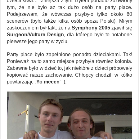
dzieciństwa… Mniejsza z tym. Byłem ponadto zdziwiony
tym, że nie było aż tak dużo osób na party place.
Podejrzewam, że wówczas przybyło tylko około 60
scenerów (było także kilka osób spoza Polski). Miłym
zaskoczeniem był fakt, że na
Symphony 2005
zjawił się
Surgeon/Vulture Design
, dla którego było to notabene
pierwsze jego party w życiu.
Party place było zapełnione ponadto dzieciakami. Tak!
Ponieważ na to samo miejsce przybyła również kolonia.
Zabawne było widzieć to, jak niektóre z dzieci próbowały
kopiować nasze zachowanie. Chłopcy chodzili w kółko
powtarzając „
Yo meeen
” :).