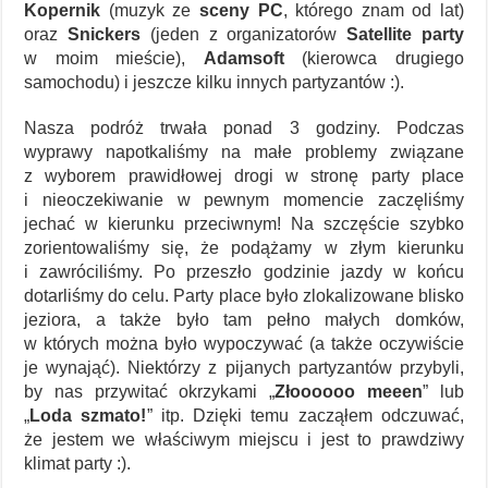
Kopernik
(muzyk ze
sceny PC
, którego znam od lat)
oraz
Snickers
(jeden z organizatorów
Satellite party
w moim mieście),
Adamsoft
(kierowca drugiego
samochodu) i jeszcze kilku innych partyzantów :).
Nasza podróż trwała ponad 3 godziny. Podczas
wyprawy napotkaliśmy na małe problemy związane
z wyborem prawidłowej drogi w stronę party place
i nieoczekiwanie w pewnym momencie zaczęliśmy
jechać w kierunku przeciwnym! Na szczęście szybko
zorientowaliśmy się, że podążamy w złym kierunku
i zawróciliśmy. Po przeszło godzinie jazdy w końcu
dotarliśmy do celu. Party place było zlokalizowane blisko
jeziora, a także było tam pełno małych domków,
w których można było wypoczywać (a także oczywiście
je wynająć). Niektórzy z pijanych partyzantów przybyli,
by nas przywitać okrzykami „
Złoooooo meeen
” lub
„
Loda szmato!
” itp. Dzięki temu zacząłem odczuwać,
że jestem we właściwym miejscu i jest to prawdziwy
klimat party :).