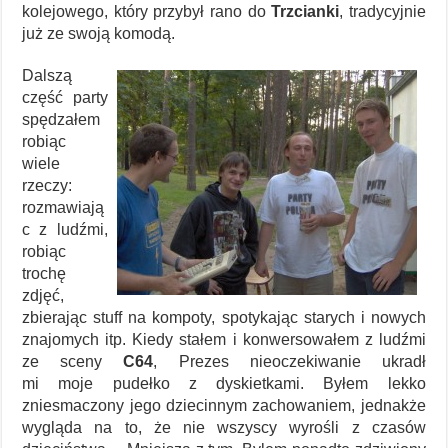
kolejowego, który przybył rano do
Trzcianki
, tradycyjnie
już ze swoją komodą.
Dalszą
część party
spędzałem
robiąc
wiele
rzeczy:
rozmawiają
c z ludźmi,
robiąc
trochę
zdjęć,
zbierając stuff na kompoty, spotykając starych i nowych
znajomych itp. Kiedy stałem i konwersowałem z ludźmi
ze sceny
C64
, Prezes nieoczekiwanie ukradł
mi moje pudełko z dyskietkami. Byłem lekko
zniesmaczony jego dziecinnym zachowaniem, jednakże
wygląda na to, że nie wszyscy wyrośli z czasów