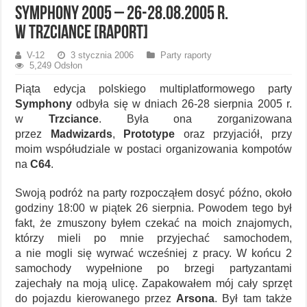
Symphony 2005 – 26-28.08.2005 r.
w Trzciance [raport]
V-12
3 stycznia 2006
Party raporty
5,249 Odsłon
Piąta edycja polskiego multiplatformowego party
Symphony
odbyła się w dniach 26-28 sierpnia 2005 r.
w
Trzciance
. Była ona zorganizowana
przez
Madwizards
,
Prototype
oraz przyjaciół, przy
moim współudziale w postaci organizowania kompotów
na
C64
.
Swoją podróż na party rozpocząłem dosyć późno, około
godziny 18:00 w piątek 26 sierpnia. Powodem tego był
fakt, że zmuszony byłem czekać na moich znajomych,
którzy mieli po mnie przyjechać samochodem,
a nie mogli się wyrwać wcześniej z pracy. W końcu 2
samochody wypełnione po brzegi partyzantami
zajechały na moją ulicę. Zapakowałem mój cały sprzęt
do pojazdu kierowanego przez
Arsona
. Był tam także