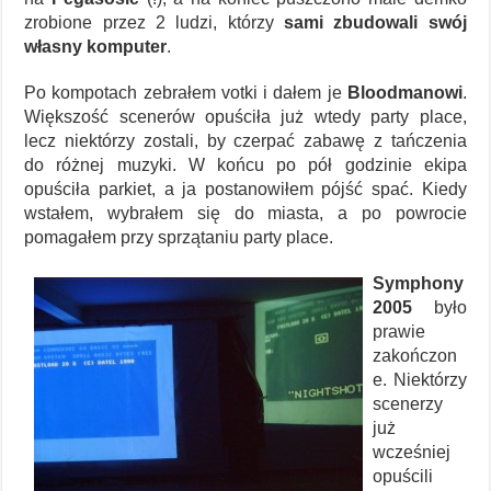
zrobione przez 2 ludzi, którzy
sami zbudowali swój
własny komputer
.
Po kompotach zebrałem votki i dałem je
Bloodmanowi
.
Większość scenerów opuściła już wtedy party place,
lecz niektórzy zostali, by czerpać zabawę z tańczenia
do różnej muzyki. W końcu po pół godzinie ekipa
opuściła parkiet, a ja postanowiłem pójść spać. Kiedy
wstałem, wybrałem się do miasta, a po powrocie
pomagałem przy sprzątaniu party place.
Symphony
2005
było
prawie
zakończon
e. Niektórzy
scenerzy
już
wcześniej
opuścili