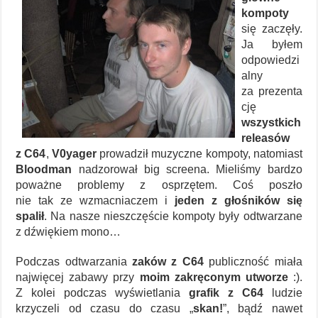
kompoty
się zaczęły.
Ja byłem
odpowiedzi
alny
za prezenta
cję
wszystkich
releasów
z C64
,
V0yager
prowadził muzyczne kompoty, natomiast
Bloodman
nadzorował big screena. Mieliśmy bardzo
poważne problemy z osprzętem. Coś poszło
nie tak ze wzmacniaczem i
jeden z głośników się
spalił
. Na nasze nieszczęście kompoty były odtwarzane
z dźwiękiem mono…
Podczas odtwarzania
zaków z C64
publiczność miała
najwięcej zabawy przy
moim zakręconym utworze
:).
Z kolei podczas wyświetlania
grafik z C64
ludzie
krzyczeli od czasu do czasu „
skan!
”, bądź nawet