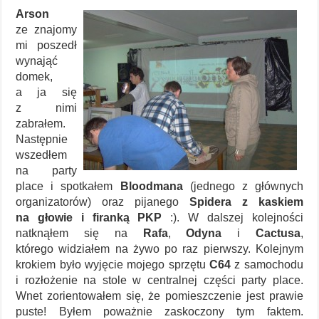
Arson
ze znajomy
mi poszedł
wynająć
domek,
a ja się
z nimi
zabrałem.
Następnie
wszedłem
na party
place i spotkałem
Bloodmana
(jednego z głównych
organizatorów) oraz pijanego
Spidera z kaskiem
na głowie i firanką PKP
:). W dalszej kolejności
natknąłem się na
Rafa
,
Odyna
i
Cactusa
,
którego widziałem na żywo po raz pierwszy. Kolejnym
krokiem było wyjęcie mojego sprzętu
C64
z samochodu
i rozłożenie na stole w centralnej części party place.
Wnet zorientowałem się, że pomieszczenie jest prawie
puste! Byłem poważnie zaskoczony tym faktem.