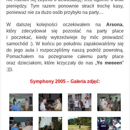
pieniędzy. Tym razem ponownie stracił trochę kasy,
ponieważ nie za dużo osób przybyło na party…
W dalszej kolejności oczekiwałem na
Arsona
,
który zdecydował się pozostać na party place
i poczekać, kiedy wytrzeźwieje by móc prowadzić
samochód :). W końcu po południu zapakowaliśmy się
do jego auta i rozpoczęliśmy naszą podróż powrotną.
Pomachałem na pożegnanie całemu party place
oraz dzieciakom, które krzyczały do nas „
Yo meeeen
”
:))).
Symphony 2005 – Galeria zdjęć: