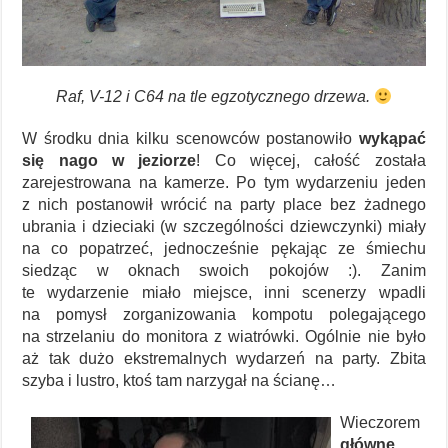
Raf, V-12 i C64 na tle egzotycznego drzewa.
W środku dnia kilku scenowców postanowiło
wykąpać
się nago w jeziorze
! Co więcej, całość została
zarejestrowana na kamerze. Po tym wydarzeniu jeden
z nich postanowił wrócić na party place bez żadnego
ubrania i dzieciaki (w szczególności dziewczynki) miały
na co popatrzeć, jednocześnie pękając ze śmiechu
siedząc w oknach swoich pokojów :). Zanim
te wydarzenie miało miejsce, inni scenerzy wpadli
na pomysł zorganizowania kompotu polegającego
na strzelaniu do monitora z wiatrówki. Ogólnie nie było
aż tak dużo ekstremalnych wydarzeń na party. Zbita
szyba i lustro, ktoś tam narzygał na ścianę…
Wieczorem
główne