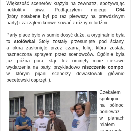
Większość scenerów krążyła na zewnątrz, spożywając
hektolitry piwa. Podłączyłem mojego
C64
(który notabene był po raz pierwszy na prawdziwym
party) i zacząłem konwersować z różnymi ludźmi.
Party place było w sumie dosyć duże, a oryginalnie była
to
stołówka
! Stoły zostały przesunięte pod ściany,
a okna zasłonięte przez czarną folię, która została
naznaczona sprayem przez scenowców. Ogólnie była
już późna pora, stąd też ominęły mnie ciekawe
wydarzenia na party, przykładowo
niszczenie compo
,
w którym pijani scenerzy dewastowali głównie
pecetowski osprzęt :).
Czekałem
spokojnie
na północ,
ponieważ
w planach
miałem
zaprezento