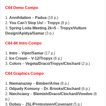
C64 Demo Compo
1.
Annihilation
–
Padua
(18 p.)
2.
You Can’t Stop Us!
–
Tropyx
(8 p.)
3.
Spring Loda Meeting 2k+5
–
Tropyx/Vulture
Design/Apidya/Samar
(3 p.)
C64 4K Intro Compo
1.
Intro
–
Viper/Samar
(17 p.)
2.
Ice Cream
–
V-12/Tropyx
(6 p.)
3.
Colors
–
Vegeta/Draco/Tropyx/Clochard
(2 p.)
C64 Graphics Compo
1.
Niemanazwy
–
Bimber/Arise
(8 p.)
2.
Odpady Komuny
–
Dr. Brooks/Clochard
(6 p.)
2.
Niechciany
–
Blemish/Draco/Clochard/Voodoo
(6
p.)
3.
Dobey
–
JSL/Protovision/Covenant
(5 p.)