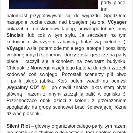
party place,
inni
natomiast przygotowywali się do wyjazdu. Spędziłem
następnie trochę czasu nad brzegiem jeziora.
V0yager
pokazał mi oldskoolowy laptop, prawdopodobnie firmy
Sinclair
, lub coś w tym stylu. Ja zacząłem na tym
kodować i stworzyłem zabawną, hałaśliwą melodię :).
V0yager
wziął potem ode mnie tego laptopa i poszliśmy
w stronę innych scenerów, którzy zostali jeszcze na party
place i raczyli się alkoholem na zewnątrz budynku.
Chłopaki z
Norwegii
wzięli tego laptopa do ręki i zaczęli
kodować coś swojego. Pozostali scenerzy pili piwo
i palili jakieś jabłka. Ktoś potem wpadł na pomysł
„
wypalmy CD
”
i po chwili znalazł jakąś starą płytę
główną i razem z innymi zaczął ją palić w ognisku :).
Przechodzące obok dzieci z kolonii z przerażeniem
spoglądały na grupę scenowej braci śpiewającej różne
dziwne piosenki.
Silent Riot
– główny organizator całego party, tym razem
nie martwił się zbytnio o dewastację, lecz ogólnie o brak