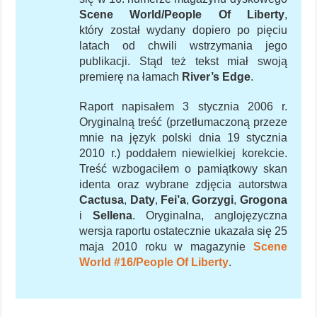
Scene World/People Of Liberty
,
który został wydany dopiero po pięciu
latach od chwili wstrzymania jego
publikacji. Stąd też tekst miał swoją
premierę na łamach
River’s Edge
.
Raport napisałem 3 stycznia 2006 r.
Oryginalną treść (przetłumaczoną przeze
mnie na język polski dnia 19 stycznia
2010 r.) poddałem niewielkiej korekcie.
Treść wzbogaciłem o pamiątkowy skan
identa oraz wybrane zdjęcia autorstwa
Cactusa
,
Daty
,
Fei’a
,
Gorzygi
,
Grogona
i
Sellena
. Oryginalna, anglojęzyczna
wersja raportu ostatecznie ukazała się 25
maja 2010 roku w magazynie
Scene
World #16/People Of Liberty
.