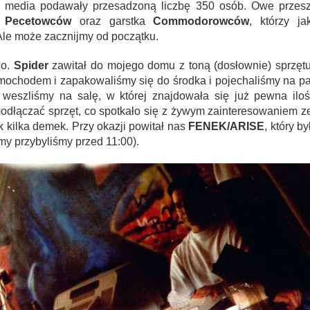
lne media podawały przesadzoną liczbę 350 osób. Owe przes
a
Pecetowców
oraz garstka
Commodorowców
, którzy ja
 Ale może zacznijmy od początku.
no.
Spider
zawitał do mojego domu z toną (dosłownie) sprzę
ochodem i zapakowaliśmy się do środka i pojechaliśmy na par
ów weszliśmy na salę, w której znajdowała się już pewna il
dłączać sprzęt, co spotkało się z żywym zainteresowaniem ze
k kilka demek. Przy okazji powitał nas
FENEK/ARISE
, który b
 my przybyliśmy przed 11:00).