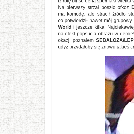
iż rolę bigscreena spełniała wielka
Na pierwszy strzał poszło ofkoz
ma komodę, ale stracił źródło st
co potwierdził nawet mój grupowy
World
i jeszcze kilka. Najciekawi
na efekt popsucia obrazu w demie
okazji poznałem
SEBALOZA/LEP
gdyż przydałoby się znowu jakieś cr