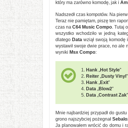
który ma zarówno komodę, jak i
Am
Nadszedł czas kompotów. Na pierw
Teraz nie pamiętam, piszę ten rapor
czas na
C64 Music Compo
. Tutaj 
wszystko wchodziło w jedną kateg
dlatego
Data
wziął swoją komodę i
wystawił swoje dwie prace, no ale 
wyniki
Msx Compo
:
1.
Hank
„
Hot Style
”
2.
Reiter
„
Dusty Vinyl
”
3.
Hank
„
Exit
”
4.
Data
„
Blow2
”
5.
Data
„
Contrast Zak
”
Mnie najbardziej przypadł do gustu
grono najszybciej pożegnał
Sebalo
Ja planowałem wrócić do domu i ra