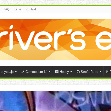
FAQ
Linki
Kontakt
i obyczaje
Commodore 64
Hobby
Strefa Retro
P