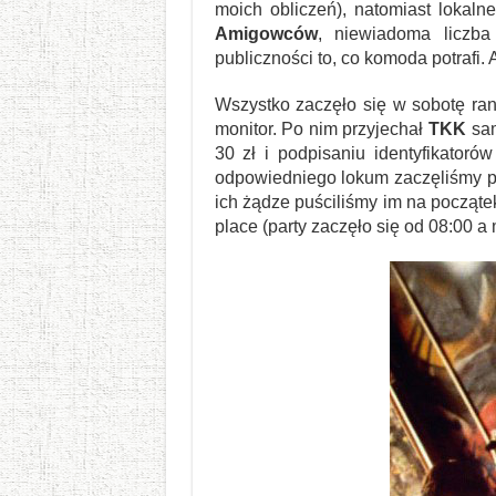
moich obliczeń), natomiast loka
Amigowców
, niewiadoma liczb
publiczności to, co komoda potrafi.
Wszystko zaczęło się w sobotę ra
monitor. Po nim przyjechał
TKK
sam
30 zł i podpisaniu identyfikator
odpowiedniego lokum zaczęliśmy po
ich żądze puściliśmy im na począte
place (party zaczęło się od 08:00 a