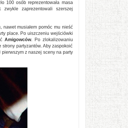
zło 100 osób reprezentowała masa
k zwykle zaprezentowali szerszej
tu, nawet musiałem pomóc mu nieść
ty place. Po uiszczeniu wejściówki
ość
Amigowców
. Po zlokalizowaniu
 strony partyzantów. Aby zaspokoić
ył pierwszym z naszej sceny na party