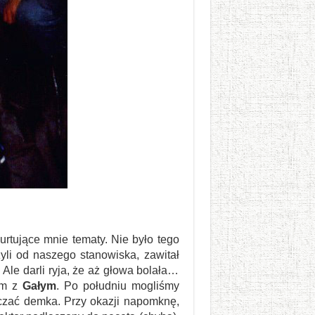
urtujące mnie tematy. Nie było tego
yli od naszego stanowiska, zawitał
Ale darli ryja, że aż głowa bolała…
em z
Gałym
. Po południu mogliśmy
zać demka. Przy okazji napomknę,