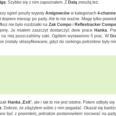
igę
. Szybko się z nim zapoznałem. Z
Datą
zresztą też.
szy ogień poszły wypoty
Amigowców
w kategoriach
4-channe
t dopiero miesiąc po party. Ale to nie ważne. Mogę tylko powie
ofkoz nie było rozdziałki na
Zak Compo
i
Reflextracker Comp
orię. Ja miałem zaszczyt dostarczyć dwie prace
Hanka
. Po
 na niej puszczaliśmy zaki. Ogółem wystawiono 5 prac. W
Gr
nie zostały sklasyfikowane, gdyż do rankingu potrzebne były 
 zak
Hanka
„
Exit
”, ale i tak to nie jest istotne. Potem odbyły si
z
. Dobrze, że zdążyłem sobie z nim pogadać. Okazał się bardzo
no być z powrotem, jednakże postanowiłem nocować na party 