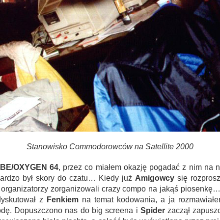
Stanowisko Commodorowców na Satellite 2000
BE/OXYGEN 64
, przez co miałem okazję pogadać z nim na n
ardzo był skory do czatu… Kiedy już
Amigowcy
się rozprosz
 organizatorzy zorganizowali crazy compo na jakąś piosenkę… 
yskutował z
Fenkiem
na temat kodowania, a ja rozmawiał
odę. Dopuszczono nas do big screena i
Spider
zaczął zapuszc