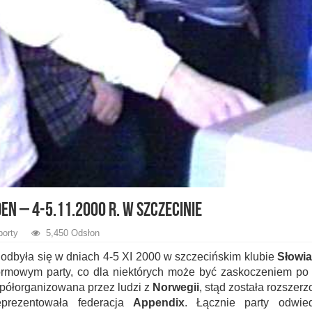
en – 4-5.11.2000 r. w Szczecinie
porty
5,450 Odsłon
odbyła się w dniach 4-5 XI 2000 w szczecińskim klubie
Słowia
formowym party, co dla niektórych może być zaskoczeniem po 
spółorganizowana przez ludzi z
Norwegii
, stąd została rozszer
eprezentowała federacja
Appendix
. Łącznie party odwie