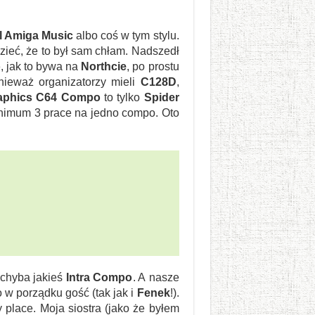
l Amiga Music
albo coś w tym stylu.
dzieć, że to był sam chłam. Nadszedł
o
, jak to bywa na
Northcie
, po prostu
nieważ organizatorzy mieli
C128D
,
aphics C64 Compo
to tylko
Spider
minimum 3 prace na jedno compo. Oto
ę chyba jakieś
Intra Compo
. A nasze
 w porządku gość (tak jak i
Fenek
!).
place. Moja siostra (jako że byłem