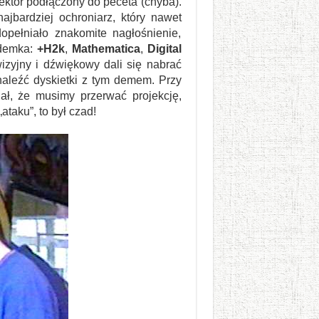
jektor podłączony do peceta (chyba).
ajbardziej ochroniarz, który nawet
opełniało znakomite nagłośnienie,
 demka:
+H2k
,
Mathematica
,
Digital
wizyjny i dźwiękowy dali się nabrać
naleźć dyskietki z tym demem. Przy
iał, że musimy przerwać projekcję,
taku”, to był czad!