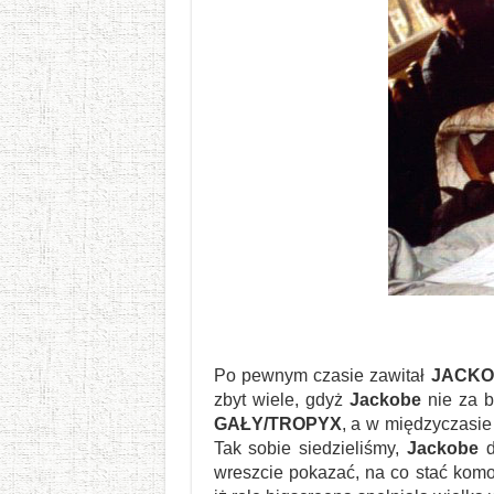
Po pewnym czasie zawitał
JACKO
zbyt wiele, gdyż
Jackobe
nie za b
GAŁY/TROPYX
, a w międzyczasie
Tak sobie siedzieliśmy,
Jackobe
d
wreszcie pokazać, na co stać kom