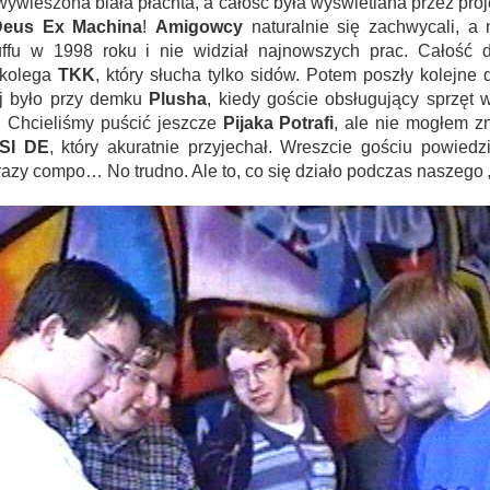
 wywieszona biała płachta, a całość była wyświetlana przez pro
Deus Ex Machina
!
Amigowcy
naturalnie się zachwycali, a n
uffu w 1998 roku i nie widział najnowszych prac. Całość d
 kolega
TKK
, który słucha tylko sidów. Potem poszły kolejne
ej było przy demku
Plusha
, kiedy goście obsługujący sprzęt 
! Chcieliśmy puścić jeszcze
Pijaka Potrafi
, ale nie mogłem z
SI DE
, który akuratnie przyjechał. Wreszcie gościu powiedz
azy compo… No trudno. Ale to, co się działo podczas naszego „a