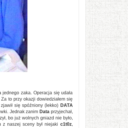
a jednego zaka. Operacja się udała
 Za to przy okazji dowiedziałem się
 zjawił się spóźniony (lekko)
DATA
iówki. Jednak zanim
Data
przyjechał,
ył, bo już wolnych gniazd nie było,
 z naszej sceny był niejaki
c1t0z
,