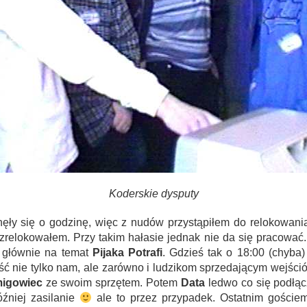
Koderskie dysputy
nęły się o godzinę, więc z nudów przystąpiłem do relokowani
zrelokowałem. Przy takim hałasie jednak nie da się pracować.
 głównie na temat
Pijaka Potrafi
. Gdzieś tak o 18:00 (chyba)
ść nie tylko nam, ale zarówno i ludzikom sprzedającym wejśc
igowiec
ze swoim sprzętem. Potem
Data
ledwo co się podłącz
źniej zasilanie
ale to przez przypadek. Ostatnim gościem