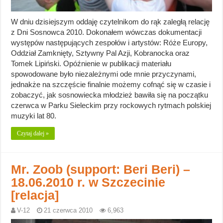
W dniu dzisiejszym oddaję czytelnikom do rąk zaległą relację
z Dni Sosnowca 2010. Dokonałem wówczas dokumentacji
występów następujących zespołów i artystów: Róże Europy,
Oddział Zamknięty, Sztywny Pal Azji, Kobranocka oraz
Tomek Lipiński. Opóźnienie w publikacji materiału
spowodowane było niezależnymi ode mnie przyczynami,
jednakże na szczęście finalnie możemy cofnąć się w czasie i
zobaczyć, jak sosnowiecka młodzież bawiła się na początku
czerwca w Parku Sieleckim przy rockowych rytmach polskiej
muzyki lat 80.
Czytaj dalej »
Mr. Zoob (support: Beri Beri) –
18.06.2010 r. w Szczecinie
[relacja]
V-12
21 czerwca 2010
6,963