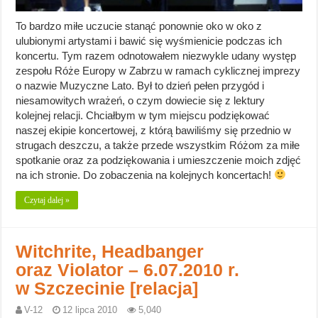
To bardzo miłe uczucie stanąć ponownie oko w oko z
ulubionymi artystami i bawić się wyśmienicie podczas ich
koncertu. Tym razem odnotowałem niezwykle udany występ
zespołu Róże Europy w Zabrzu w ramach cyklicznej imprezy
o nazwie Muzyczne Lato. Był to dzień pełen przygód i
niesamowitych wrażeń, o czym dowiecie się z lektury
kolejnej relacji. Chciałbym w tym miejscu podziękować
naszej ekipie koncertowej, z którą bawiliśmy się przednio w
strugach deszczu, a także przede wszystkim Różom za miłe
spotkanie oraz za podziękowania i umieszczenie moich zdjęć
na ich stronie. Do zobaczenia na kolejnych koncertach!
Czytaj dalej »
Witchrite, Headbanger
oraz Violator – 6.07.2010 r.
w Szczecinie [relacja]
V-12
12 lipca 2010
5,040