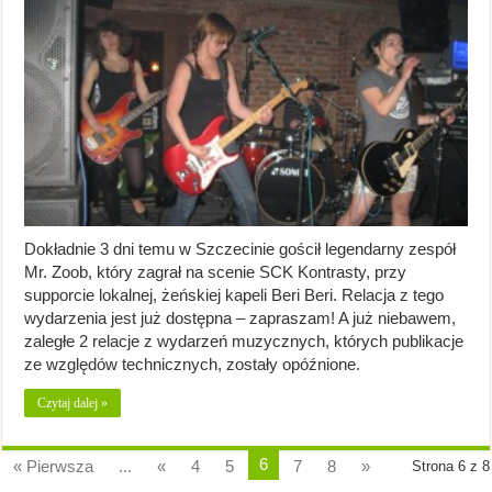
Dokładnie 3 dni temu w Szczecinie gościł legendarny zespół
Mr. Zoob, który zagrał na scenie SCK Kontrasty, przy
supporcie lokalnej, żeńskiej kapeli Beri Beri. Relacja z tego
wydarzenia jest już dostępna – zapraszam! A już niebawem,
zaległe 2 relacje z wydarzeń muzycznych, których publikacje
ze względów technicznych, zostały opóźnione.
Czytaj dalej »
6
« Pierwsza
...
«
4
5
7
8
»
Strona 6 z 8