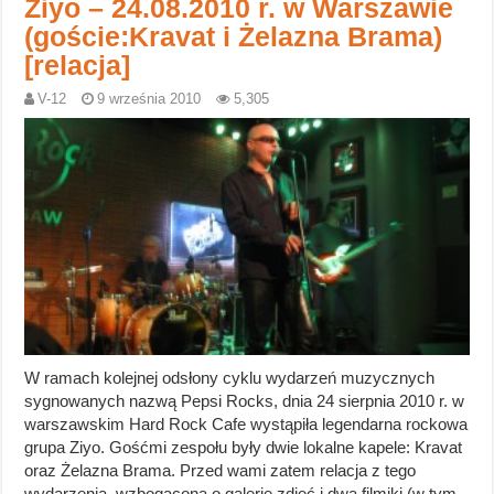
Ziyo – 24.08.2010 r. w Warszawie
(goście:Kravat i Żelazna Brama)
[relacja]
V-12
9 września 2010
5,305
W ramach kolejnej odsłony cyklu wydarzeń muzycznych
sygnowanych nazwą Pepsi Rocks, dnia 24 sierpnia 2010 r. w
warszawskim Hard Rock Cafe wystąpiła legendarna rockowa
grupa Ziyo. Gośćmi zespołu były dwie lokalne kapele: Kravat
oraz Żelazna Brama. Przed wami zatem relacja z tego
wydarzenia, wzbogacona o galerię zdjęć i dwa filmiki (w tym