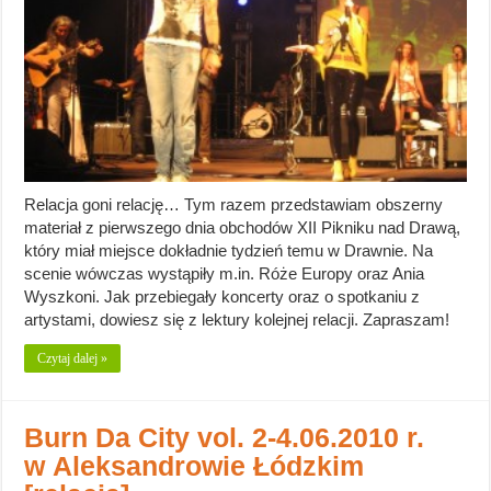
Relacja goni relację… Tym razem przedstawiam obszerny
materiał z pierwszego dnia obchodów XII Pikniku nad Drawą,
który miał miejsce dokładnie tydzień temu w Drawnie. Na
scenie wówczas wystąpiły m.in. Róże Europy oraz Ania
Wyszkoni. Jak przebiegały koncerty oraz o spotkaniu z
artystami, dowiesz się z lektury kolejnej relacji. Zapraszam!
Czytaj dalej »
Burn Da City vol. 2-4.06.2010 r.
w Aleksandrowie Łódzkim