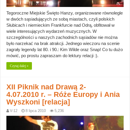
Tegoroczne Miejskie Święto Hanzy, organizowane równolegle
w dwóch sąsiadujących ze sobą miastach, czyli polskich
Słubicach i niemieckim Frankfurcie nad Odrą, obfitował w
wiele interesujących wydarzeń muzycznych. W
szczególności u naszych zachodnich sąsiadów nie można
było narzekać na brak atrakcji. Jednego wieczoru na scenie
zagrały legendy lat 80. i 90.: Kim Wilde oraz Snap! Co tu dużo
mówić, po prostu zapraszam do lektury relacji :).
Czytaj dalej »
XII Piknik nad Drawą 2-
4.07.2010 r. – Róże Europy i Ania
Wyszkoni [relacja]
V-12
8 lipca 2010
5,236