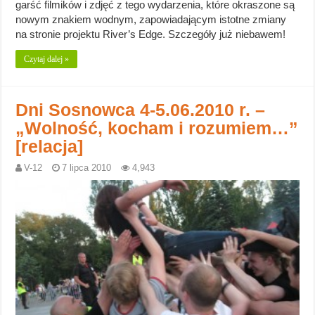
garść filmików i zdjęć z tego wydarzenia, które okraszone są
nowym znakiem wodnym, zapowiadającym istotne zmiany
na stronie projektu River’s Edge. Szczegóły już niebawem!
Czytaj dalej »
Dni Sosnowca 4-5.06.2010 r. –
„Wolność, kocham i rozumiem…”
[relacja]
V-12
7 lipca 2010
4,943