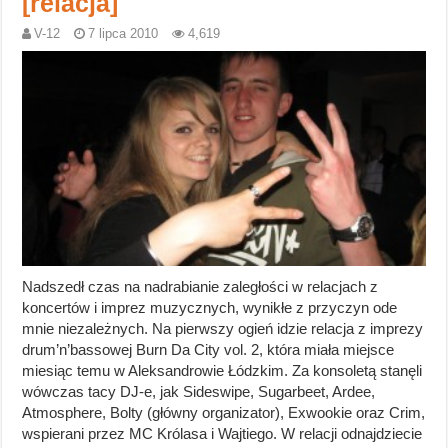
[relacja]
V-12
7 lipca 2010
4,619
Nadszedł czas na nadrabianie zaległości w relacjach z
koncertów i imprez muzycznych, wynikłe z przyczyn ode
mnie niezależnych. Na pierwszy ogień idzie relacja z imprezy
drum’n’bassowej Burn Da City vol. 2, która miała miejsce
miesiąc temu w Aleksandrowie Łódzkim. Za konsoletą stanęli
wówczas tacy DJ-e, jak Sideswipe, Sugarbeet, Ardee,
Atmosphere, Bolty (główny organizator), Exwookie oraz Crim,
wspierani przez MC Królasa i Wajtiego. W relacji odnajdziecie