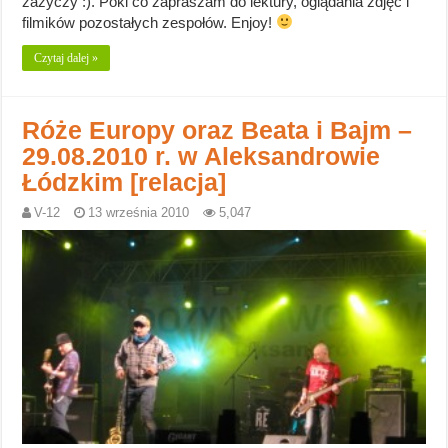
zażyczy :). Póki co zapraszam do lektury, oglądania zdjęć i
filmików pozostałych zespołów. Enjoy!
Czytaj dalej »
Róże Europy oraz Beata i Bajm –
29.08.2010 r. w Aleksandrowie
Łódzkim [relacja]
V-12
13 września 2010
5,047