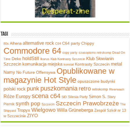
Tagi
alternative rock
C64 party
Chippy
Alhena
80s
C64
Commodore 64
copy party
czasopismo retrokomp
Dead On
holdStill
Klub Słowianin
Deko
Time
Ikarus
Klub Kontrasty Szczecin
metal
Szczecin
komunikacja miejska
Kontrasty Szczecin
konstal
Opublikowane w
Namy
No Future
Offensywa
magazynie Hot Style
opuszczone budynki
puszkomania
punk
retro
polski rock
retrokomp
Riverwash
scena c64
Róże Europy
Simon S.
Silesia Party
Stary
SID
Szczecin Prawobrzeże
synth pop
Piernik
Szczecin
The
Wielgowo
Tropyx
Willa Grüneberga
Zespół Szkół nr 13
Shipyard
ZIYO
w Szczecinie