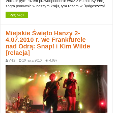
Violator (tym razem prawdopodobnie wraz z Fueled By Fire)
zagra ponownie w naszym kraju, tym razem w Bydgoszczy!
Czytaj dalej »
Miejskie Święto Hanzy 2-
4.07.2010 r. we Frankfurcie
nad Odrą: Snap! i Kim Wilde
[relacja]
V-12
10 lipca 2010
4,897