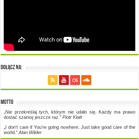
Dołącz na:
Motto
„Nie przekreślaj tych, którym nie udało się. Każdy ma prawo
dostać szansę jeszcze raz.”
Piotr Klatt
„I don't care if Y
ou're going no
where. Just take good care of the
world.”
Alan Wilder