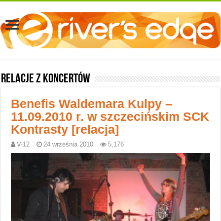
Relacje z koncertów
Benefis Waldemara Kulpy –
11.09.2010 r. w szczecińskim SCK
Kontrasty [relacja]
V-12
24 września 2010
5,176