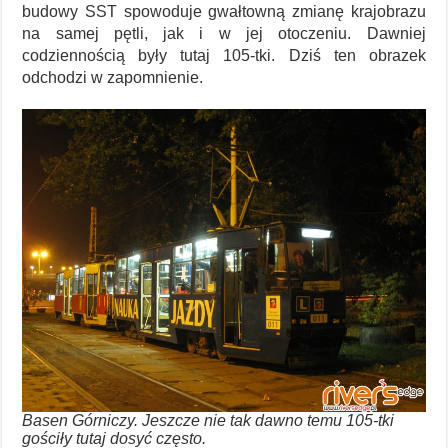
budowy SST spowoduje gwałtowną zmianę krajobrazu
na samej pętli, jak i w jej otoczeniu. Dawniej
codziennością były tutaj 105-tki. Dziś ten obrazek
odchodzi w zapomnienie.
Basen Górniczy. Jeszcze nie tak dawno temu 105-tki
gościły tutaj dosyć często.