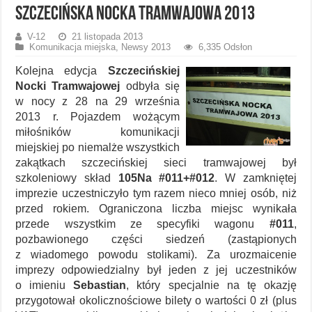
Szczecińska Nocka Tramwajowa 2013
V-12
21 listopada 2013
Komunikacja miejska
,
Newsy 2013
6,335 Odsłon
Kolejna edycja
Szczecińskiej
Nocki Tramwajowej
odbyła się
w nocy z 28 na 29 września
2013 r. Pojazdem wożącym
miłośników komunikacji
miejskiej po niemalże wszystkich
zakątkach szczecińskiej sieci tramwajowej był
szkoleniowy skład
105Na #011+#012
. W zamkniętej
imprezie uczestniczyło tym razem nieco mniej osób, niż
przed rokiem. Ograniczona liczba miejsc wynikała
przede wszystkim ze specyfiki wagonu
#011
,
pozbawionego części siedzeń (zastąpionych
z wiadomego powodu stolikami). Za urozmaicenie
imprezy odpowiedzialny był jeden z jej uczestników
o imieniu
Sebastian
, który specjalnie na tę okazję
przygotował okolicznościowe bilety o wartości 0 zł (plus