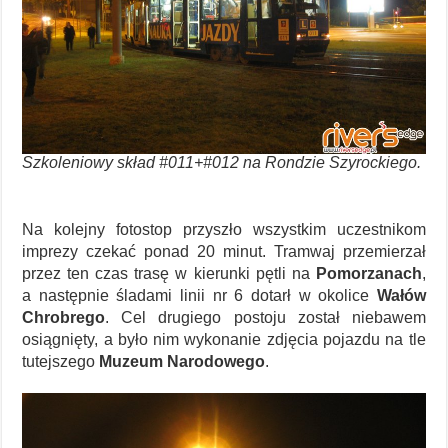
Szkoleniowy skład #011+#012 na Rondzie Szyrockiego.
Na kolejny fotostop przyszło wszystkim uczestnikom
imprezy czekać ponad 20 minut. Tramwaj przemierzał
przez ten czas trasę w kierunki pętli na
Pomorzanach
,
a następnie śladami linii nr 6 dotarł w okolice
Wałów
Chrobrego
. Cel drugiego postoju został niebawem
osiągnięty, a było nim wykonanie zdjęcia pojazdu na tle
tutejszego
Muzeum Narodowego
.