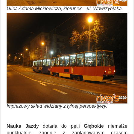
Ulica Adama Mickiewicza, kierunek – ul. Wawrzyniaka.
Imprezowy skład widziany z tylnej perspektywy.
Nauka Jazdy
dotarła do pętli
Głębokie
niemalże
punktualnie, zgodnie z zaplanowanym czasem