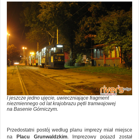
I jeszcze jedno ujęcie, uwieczniające fragment
niezmiennego od lat krajobrazu pętli tramwajowej
na Basenie Górniczym.
Przedostatni postój według planu imprezy miał miejsce
na
Placu Grunwaldzkim
. Imprezowy pojazd został