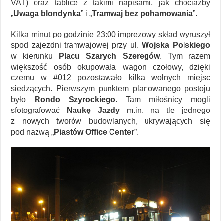
VAT) oraz tablice z takimi napisami, jak chociażby
„
Uwaga blondynka
” i „
Tramwaj bez pohamowania
”.
Kilka minut po godzinie 23:00 imprezowy skład wyruszył
spod zajezdni tramwajowej przy ul.
Wojska Polskiego
w kierunku
Placu Szarych Szeregów
. Tym razem
większość osób okupowała wagon czołowy, dzięki
czemu w #012 pozostawało kilka wolnych miejsc
siedzących. Pierwszym punktem planowanego postoju
było
Rondo Szyrockiego
. Tam miłośnicy mogli
sfotografować
Naukę Jazdy
m.in. na tle jednego
z nowych tworów budowlanych, ukrywających się
pod nazwą „
Piastów Office Center
”.