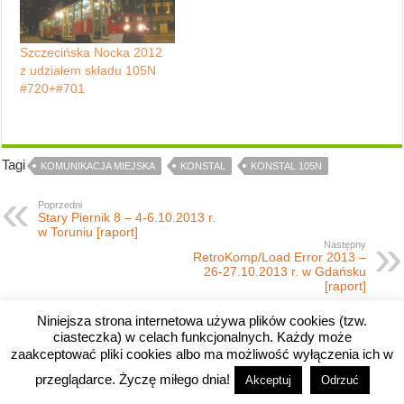
Szczecińska Nocka 2012
z udziałem składu 105N
#720+#701
Tagi
KOMUNIKACJA MIEJSKA
KONSTAL
KONSTAL 105N
Poprzedni
Stary Piernik 8 – 4-6.10.2013 r.
w Toruniu [raport]
Następny
RetroKomp/Load Error 2013 –
26-27.10.2013 r. w Gdańsku
[raport]
Niniejsza strona internetowa używa plików cookies (tzw.
ciasteczka) w celach funkcjonalnych. Każdy może
zaakceptować pliki cookies albo ma możliwość wyłączenia ich w
przeglądarce. Życzę miłego dnia!
Akceptuj
Odrzuć
Copyright © 2008-2026 River's Edge.