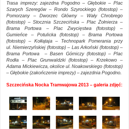
Trasa imprezy: zajezdna Pogodno – Głębokie – Plac
Szarych Szeregów – Rondo Szyrockiego (fotostop) –
Pomorzany – Dworzec Główny – Wały Chrobrego
(fotostop) – Stocznia Szczecińska – Plac Żołnierza –
Brama Portowa – Plac Zwycięstwa (fotostop) –
Gumieńce – Potulicka (fotostop) – Brama Portowa
(fotostop) – Kołłątaja – Technopark Pomerania przy
ul. Niemierzyńskiej (fotostop) – Las Arkoński (fotostop) –
Brama Portowa – Basen Górniczy (fotostop) – Plac
Rodła – Plac Grunwaldzki (fotostop) – Krzekowo –
Adama Mickiewicza, okolice ul. Noakowskiego (fotostop)
– Głębokie (zakończenie imprezy) – zajezdnia Pogodno.
Szczecińska Nocka Tramwajowa 2013 – galeria zdjęć: