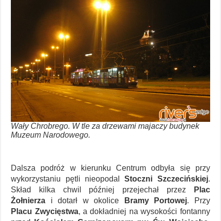
Wały Chrobrego. W tle za drzewami majaczy budynek
Muzeum Narodowego.
Dalsza podróż w kierunku Centrum odbyła się przy
wykorzystaniu pętli nieopodal
Stoczni Szczecińskiej
.
Skład kilka chwil później przejechał przez
Plac
Żołnierza
i dotarł w okolice
Bramy Portowej
. Przy
Placu Zwycięstwa
, a dokładniej na wysokości fontanny