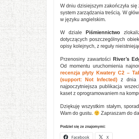
W dniu dzisiejszym zakończyła się
system zarządzania treścią. W głó
w języku angielskim.
W dziale
Piśmiennictwo
zlokal
dotyczących poszczególnych obiekt
opisy kolejnych, z reguły nieistnie
Przenosiny zawartości
River’s Ed
Od momentu uruchomienia najnowsz
recenzja płyty Kwatery C2 – Ta
(support: Not Infected)
z dnia 2
najpoczytniejsza publikacja wsz
kaset z oprogramowaniem na komp
Dziękuję wszystkim stałym, spor
Wam do gustu.
Zapraszam do dals
Podziel się ze znajomymi:
Facebook
X