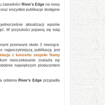
iu zawartości
River’s Edge
na nowy
oraz wszystkie publikacje dostępne
ednocześnie aktualizacji wpisów
ć. W przyszłości pojawią się tutaj
nymi przerwami około 3 miesiące.
 najpoczytniejszą publikacją jest
relacja z koncertu zespołu Namy
ium nieoczekiwanie znalazła się
odobnie największym producentem
wa odsłona
River’s Edge
przypadła