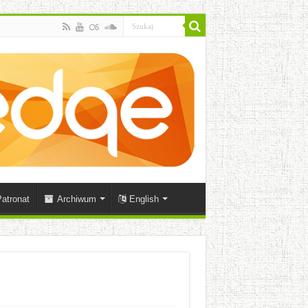
atronat
Archiwum
English