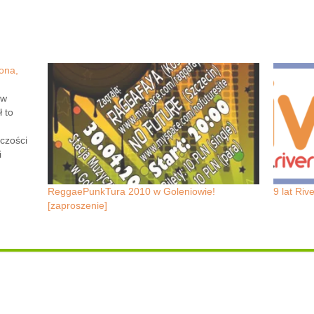
ona,
 w
 to
czości
i
. Z
tformą
ReggaePunkTura 2010 w Goleniowie!
9 lat Riv
ne
[zaproszenie]