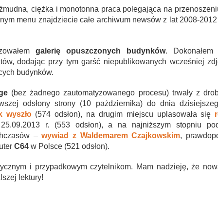
 żmudna, ciężka i monotonna praca polegająca na przenoszen
wnym menu znajdziecie całe archiwum newsów z lat 2008-2012 
izowałem
galerię opuszczonych budynków
. Dokonałem j
ów, dodając przy tym garść niepublikowanych wcześniej zdję
jących budynków.
ge
(bez żadnego zautomatyzowanego procesu) trwały z drob
ej odsłony strony (10 października) do dnia dzisiejszego
k wyszło
(574 odsłon), na drugim miejscu uplasowała się
5.09.2013 r. (553 odsłon), a na najniższym stopniu pod
echczasów –
wywiad z Waldemarem Czajkowskim
, prawdop
uter
C64
w Polsce (521 odsłon).
adycznym i przypadkowym czytelnikom. Mam nadzieję, że no
zej lektury!