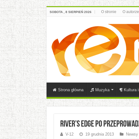
O stronie
O autorze
SOBOTA , 8 SIERPIEŃ 2026
Strona główna
Muzyka
Kultura 
River’s Edge po przeprowad
V-12
19 grudnia 2013
Newsy