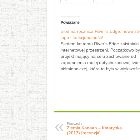
Powiązane
Siódma rocznica River’s Edge: nowa str
logo i funkcjonalność!
Siedem lat temu River's Edge zaistniało
internetowej przestrzeni. Początkowo był
projekt mający na celu zachowanie od
zapomnienia mojej dotychczasowej twór
piśmienniczej, która to była w większośc
dostępna ograniczonej liczbie odbiorców
biegiem czasu River's Edge stał się pla
wspierającą przede wszystkim niezależ
zespoły muzyczne. I tak jest do…
Poprzedni
Ziemia Kanaan – Katarynka
(2013) [recenzja]