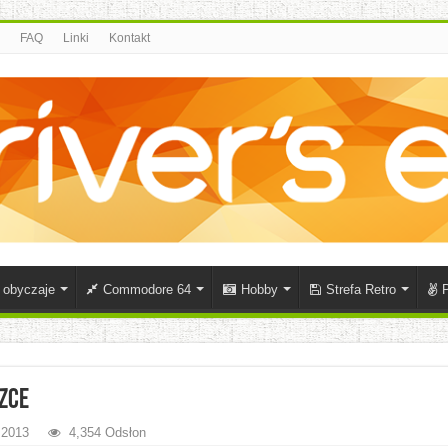
FAQ
Linki
Kontakt
i obyczaje
Commodore 64
Hobby
Strefa Retro
P
zce
 2013
4,354 Odsłon