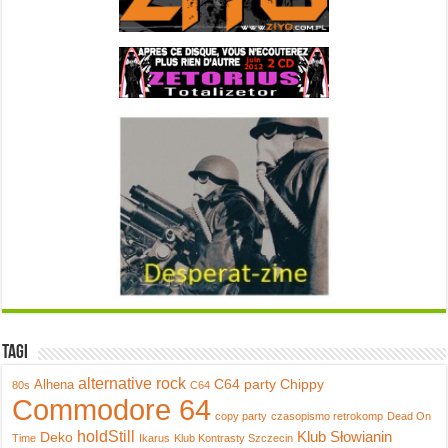
Tagi
alternative rock
C64 party
Chippy
Alhena
80s
C64
Commodore 64
copy party
czasopismo retrokomp
Dead On
holdStill
Klub Słowianin
Deko
Time
Ikarus
Klub Kontrasty Szczecin