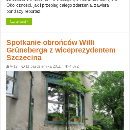
Okoliczności, jak i przebieg całego zdarzenia, zawiera
poniższy reportaż.
Czytaj dalej »
Spotkanie obrońców Willi
Grüneberga z wiceprezydentem
Szczecina
V-12
11 października 2011
4,872