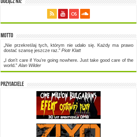
Dołącz na:
Motto
„Nie przekreślaj tych, którym nie udało się. Każdy ma prawo
dostać szansę jeszcze raz.”
Piotr Klatt
„I don't care if Y
ou're going no
where. Just take good care of the
world.”
Alan Wilder
Przyjaciele