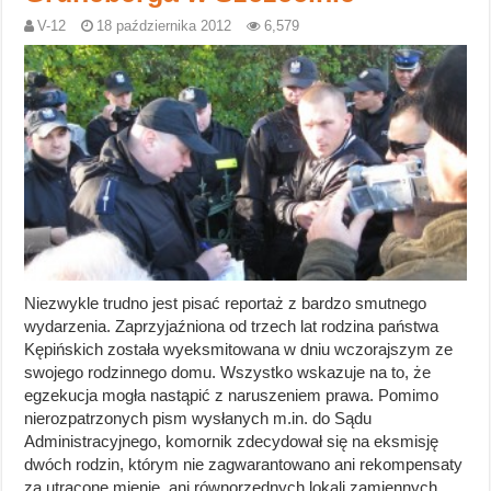
V-12
18 października 2012
6,579
Niezwykle trudno jest pisać reportaż z bardzo smutnego
wydarzenia. Zaprzyjaźniona od trzech lat rodzina państwa
Kępińskich została wyeksmitowana w dniu wczorajszym ze
swojego rodzinnego domu. Wszystko wskazuje na to, że
egzekucja mogła nastąpić z naruszeniem prawa. Pomimo
nierozpatrzonych pism wysłanych m.in. do Sądu
Administracyjnego, komornik zdecydował się na eksmisję
dwóch rodzin, którym nie zagwarantowano ani rekompensaty
za utracone mienie, ani równorzędnych lokali zamiennych.