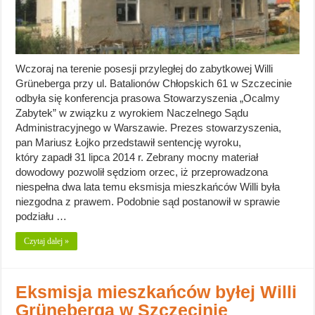
Wczoraj na terenie posesji przyległej do zabytkowej Willi
Grüneberga przy ul. Batalionów Chłopskich 61 w Szczecinie
odbyła się konferencja prasowa Stowarzyszenia „Ocalmy
Zabytek” w związku z wyrokiem Naczelnego Sądu
Administracyjnego w Warszawie. Prezes stowarzyszenia,
pan Mariusz Łojko przedstawił sentencję wyroku,
który zapadł 31 lipca 2014 r. Zebrany mocny materiał
dowodowy pozwolił sędziom orzec, iż przeprowadzona
niespełna dwa lata temu eksmisja mieszkańców Willi była
niezgodna z prawem. Podobnie sąd postanowił w sprawie
podziału …
Czytaj dalej »
Eksmisja mieszkańców byłej Willi
Grüneberga w Szczecinie