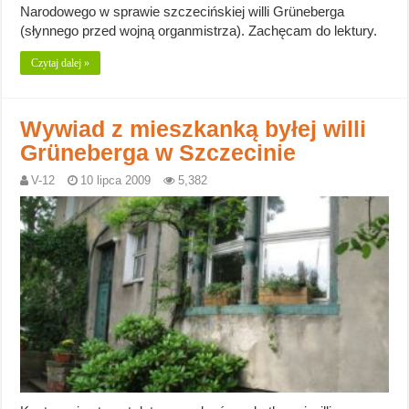
Narodowego w sprawie szczecińskiej willi Grüneberga
(słynnego przed wojną organmistrza). Zachęcam do lektury.
Czytaj dalej »
Wywiad z mieszkanką byłej willi
Grüneberga w Szczecinie
V-12
10 lipca 2009
5,382