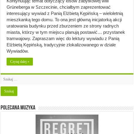
Kontynuując temat dotyczący losów zabytkowej willi
Grüneberga w Szczecinie, chciałbym zaprezentować
interesujący wywiad z Panią Elżbietą Kępińską – wieloletnią
mieszkanką tego domu. To ona jest główną inicjatorką akcji
uratowania budynku przed zburzeniem ze strony radnych
miasta, którzy w tym miejscu planują postawić… przystanek
tramwajowy. Zapraszam więc do lektury wywiadu z Panią
Elżbietą Kępińską, tradycyjnie zlokalizowanego w dziale
Wywiadów.
Czytaj dalej »
Polecana muzyka