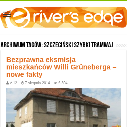
Archiwum tagów:
Szczeciński Szybki Tramwaj
Bezprawna eksmisja
mieszkańców Willi Grüneberga –
nowe fakty
V-12
7 sierpnia 2014
6,304