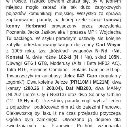
w Polsce. Rzadko bowiem zdarza się, by w jednym
miejscu mogło zebrać się tak dużo zabytkowych
pojazdów komunikacji miejskiej. Wszystko za sprawą
zaplanowanej parady, na której czele stanął
tramwaj
konny Herbrand
prowadzony przez prezydenta
Poznania Jacka Jaśkowiaka i prezesa MPK Wojciecha
Tulibackiego. W szyku paradnym ustawiły się kolejne
zabytki: odrestaurowany wagon doczepny
Carl Weyer
z 1905 roku, tzw. „trójskład” wagonów
N+Nd +Nd
,
Konstal N
, dwie różne
102-ki
(N i Na), skład
105N
,
Düwagi
GT6 i GT8
, Moderusy (Alfa i Beta MF02 AC),
Tatra RT6, Siemens Combino i Solaris Tramino S105p.
Towarzyszyły im autobusy:
Jelcz 043 Caro
(popularny
„ogórek”), Dwa kolejne Jelcze (
PR110M i M121M
), dwa
Ikarusy (
280.26 i 260.04
),
Daf MB200
, dwa MAN-y
(NL262 Lion’s City i NG313) oraz dwa Solarisy Urbino
(12 i 18 Hybrid). Uczestnicy parady mogli wybrać jeden
z pojazdów i podróżować nim aż do zajezdni Franowo.
Ciekawostką był fakt, iż na czas przejazdu przyczepa
Ogórka była zamknięta. Otworzono ją dopiero dla
zwiedzających na Franowie. Pochód wzbogaciła