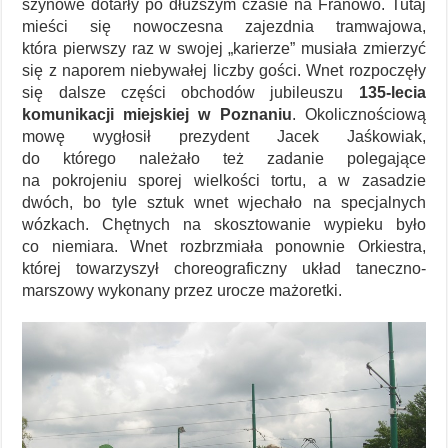
szynowe dotarły po dłuższym czasie na Franowo. Tutaj
mieści się nowoczesna zajezdnia tramwajowa,
która pierwszy raz w swojej „karierze” musiała zmierzyć
się z naporem niebywałej liczby gości. Wnet rozpoczęły
się dalsze części obchodów jubileuszu
135-lecia
komunikacji miejskiej w Poznaniu
. Okolicznościową
mowę wygłosił prezydent Jacek Jaśkowiak,
do którego należało też zadanie polegające
na pokrojeniu sporej wielkości tortu, a w zasadzie
dwóch, bo tyle sztuk wnet wjechało na specjalnych
wózkach. Chętnych na skosztowanie wypieku było
co niemiara. Wnet rozbrzmiała ponownie Orkiestra,
której towarzyszył choreograficzny układ taneczno-
marszowy wykonany przez urocze mażoretki.