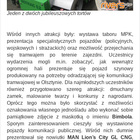
Jeden z dwóch jubileuszowych tortów
Wśród innych atrakcji były: wystawa taboru MPK,
prezentacja specjalistycznych pojazdów (policyjnych,
wojskowych i strażackich) oraz możliwość przejechania
się tramwajem po terenie zajezdni. Uczestnicy
wydarzenia mogli m.in. zobaczyć, jak wewnątrz
ogromnej hali prezentuje się pojazd szynowy
produkowany na potrzeby odradzającej się komunikacji
tramwajowej w Olsztynie. Dla najmłodszych uczestników
również przygotowano szereg atrakcji: dmuchany
zamek, malowanie twarzy i konkursy z nagrodami.
Oprócz tego można było skorzystać z możliwości
oznakowania własnego jednośladu albo wykonać sobie
pamiątkowe zdjęcie z maskotką o imieniu
Bimbola
.
Sporym zainteresowaniem cieszyły się wystawione
pojazdy komunikacji publicznej. Wśród nich dumnie
prezentował się nowiutki
MAN Lion’s City GL CNG
,