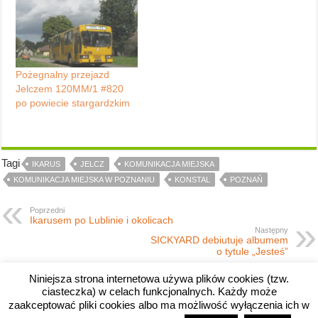
Pożegnalny przejazd
Jelczem 120MM/1 #820
po powiecie stargardzkim
Tagi
IKARUS
JELCZ
KOMUNIKACJA MIEJSKA
KOMUNIKACJA MIEJSKA W POZNANIU
KONSTAL
POZNAŃ
Poprzedni
Ikarusem po Lublinie i okolicach
Następny
SICKYARD debiutuje albumem
o tytule „Jesteś”
Niniejsza strona internetowa używa plików cookies (tzw.
ciasteczka) w celach funkcjonalnych. Każdy może
zaakceptować pliki cookies albo ma możliwość wyłączenia ich w