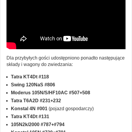
Dla przybyłych gości udostępniono ponadto następujące
składy i wagony do zwiedzania:
Tatra KT4Dt #118
Swing 120NaS #806
Moderus 105N/S/HF10AC #507+508
Tatra T6A2D #231+232
Konstal 4N #001
(pojazd gospodarczy)
Tatra KT4Dt #131
105N2k/2000 #787+#794