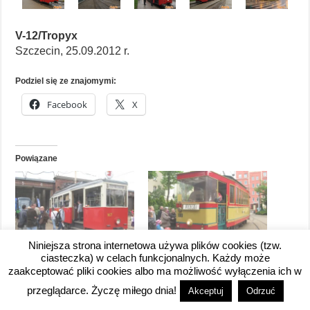
V-12/Tropyx
Szczecin, 25.09.2012 r.
Podziel się ze znajomymi:
Facebook
X
Powiązane
Niniejsza strona internetowa używa plików cookies (tzw.
Dzień otwarty zajezdni
Dzień Otwarty w toruńskiej
ciasteczka) w celach funkcjonalnych. Każdy może
Pogodno – 3.07.2011 r.
zajezdni tramwajowej –
zaakceptować pliki cookies albo ma możliwość wyłączenia ich w
w Szczecinie
17.05.2014 r.
przeglądarce. Życzę miłego dnia!
Akceptuj
Odrzuć