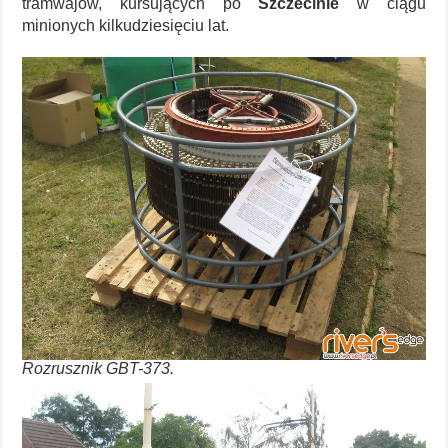
tramwajów, kursujących po
Szczecinie
w ciągu
minionych kilkudziesięciu lat.
Rozrusznik GBT-373.