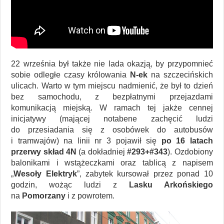
22 września był także nie lada okazją, by przypomnieć
sobie odległe czasy królowania
N-ek
na szczecińskich
ulicach. Warto w tym miejscu nadmienić, że był to dzień
bez samochodu, z bezpłatnymi przejazdami
komunikacją miejską. W ramach tej jakże cennej
inicjatywy (mającej notabene zachęcić ludzi
do przesiadania się z osobówek do autobusów
i tramwajów) na linii nr 3 pojawił się
po 16 latach
przerwy skład 4N
(a dokładniej
#293+#343
). Ozdobiony
balonikami i wstążeczkami oraz tablicą z napisem
„
Wesoły Elektryk
”, zabytek kursował przez ponad 10
godzin, wożąc ludzi z
Lasku Arkońskiego
na
Pomorzany
i z powrotem.