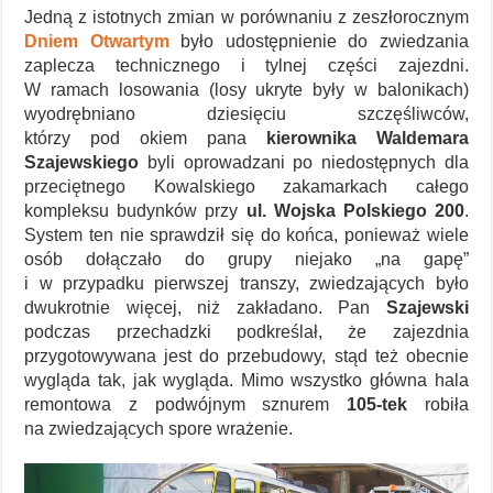
Jedną z istotnych zmian w porównaniu z zeszłorocznym
Dniem Otwartym
było udostępnienie do zwiedzania
zaplecza technicznego i tylnej części zajezdni.
W ramach losowania (losy ukryte były w balonikach)
wyodrębniano dziesięciu szczęśliwców,
którzy pod okiem pana
kierownika Waldemara
Szajewskiego
byli oprowadzani po niedostępnych dla
przeciętnego Kowalskiego zakamarkach całego
kompleksu budynków przy
ul. Wojska Polskiego 200
.
System ten nie sprawdził się do końca, ponieważ wiele
osób dołączało do grupy niejako „na gapę”
i w przypadku pierwszej transzy, zwiedzających było
dwukrotnie więcej, niż zakładano. Pan
Szajewski
podczas przechadzki podkreślał, że zajezdnia
przygotowywana jest do przebudowy, stąd też obecnie
wygląda tak, jak wygląda. Mimo wszystko główna hala
remontowa z podwójnym sznurem
105-tek
robiła
na zwiedzających spore wrażenie.