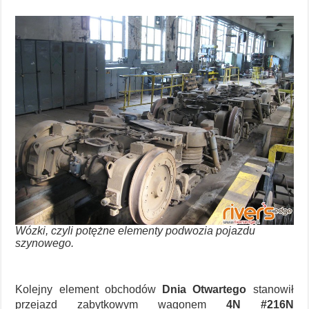
Wózki, czyli potężne elementy podwozia pojazdu
szynowego.
Kolejny element obchodów
Dnia Otwartego
stanowił
przejazd zabytkowym wagonem
4N #216N