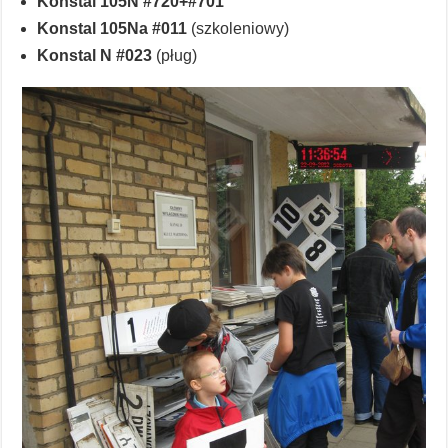
Konstal 105N #720+#701
Konstal 105Na #011
(szkoleniowy)
Konstal N #023
(pług)