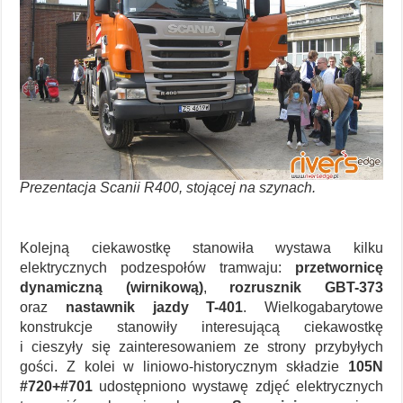
Prezentacja Scanii R400, stojącej na szynach.
Kolejną ciekawostkę stanowiła wystawa kilku
elektrycznych podzespołów tramwaju:
przetwornicę
dynamiczną (wirnikową)
,
rozrusznik GBT-373
oraz
nastawnik jazdy T-401
. Wielkogabarytowe
konstrukcje stanowiły interesującą ciekawostkę
i cieszyły się zainteresowaniem ze strony przybyłych
gości. Z kolei w liniowo-historycznym składzie
105N
#720+#701
udostępniono wystawę zdjęć elektrycznych