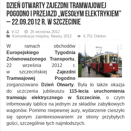
Dzień Otwarty Zajezdni Tramwajowej
Pogodno i przejazd „Wesołym Elektrykiem”
– 22.09.2012 r. w Szczecinie
V-12
25 września 2012
Komunikacja miejska
,
Newsy 2012
6,751 Odsłon
W ramach obchodów
Europejskiego Tygodnia
Zrównoważonego Transportu
,
22 września 2012 r.
w szczecińskiej
Zajezdni
Tramwajowej Pogodno
zorganizowano
Dzień Otwarty
. Była to także okazja
do uczczenia jubileuszu
115-lecia uruchomienia
tramwaju elektrycznego w Szczecinie
, o czym
informowały tablice na jednym ze składów zabytkowych
wagonów. Pomimo niepewnej aury, wydarzenie cieszyło
się sporym zainteresowaniem ze strony przybyłych
gości, szczególnie tych najmłodszych.