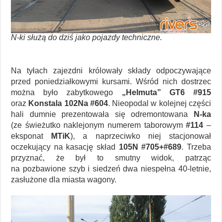
N-ki służą do dziś jako pojazdy techniczne.
Na tyłach zajezdni królowały składy odpoczywające
przed poniedziałkowymi kursami. Wśród nich dostrzec
można było zabytkowego
„Helmuta” GT6 #915
oraz
Konstala 102Na #604
. Nieopodal w kolejnej części
hali dumnie prezentowała się odremontowana
N-ka
(ze świeżutko naklejonym numerem taborowym
#114
–
eksponat
MTiK
), a naprzeciwko niej stacjonował
oczekujący na kasację skład
105N #705+#689
. Trzeba
przyznać, że był to smutny widok, patrząc
na pozbawione szyb i siedzeń dwa niespełna 40-letnie,
zasłużone dla miasta wagony.