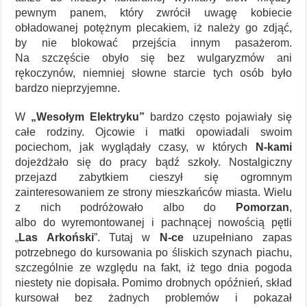
pewnym panem, który zwrócił uwagę kobiecie
obładowanej potężnym plecakiem, iż należy go zdjąć,
by nie blokować przejścia innym pasażerom.
Na szczęście obyło się bez wulgaryzmów ani
rękoczynów, niemniej słowne starcie tych osób było
bardzo nieprzyjemne.
W
„Wesołym Elektryku”
bardzo często pojawiały się
całe rodziny. Ojcowie i matki opowiadali swoim
pociechom, jak wyglądały czasy, w których
N-kami
dojeżdżało się do pracy bądź szkoły. Nostalgiczny
przejazd zabytkiem cieszył się ogromnym
zainteresowaniem ze strony mieszkańców miasta. Wielu
z nich podróżowało albo do
Pomorzan
,
albo do wyremontowanej i pachnącej nowością pętli
„
Las Arkoński
”. Tutaj w
N-ce
uzupełniano zapas
potrzebnego do kursowania po śliskich szynach piachu,
szczególnie ze względu na fakt, iż tego dnia pogoda
niestety nie dopisała. Pomimo drobnych opóźnień, skład
kursował bez żadnych problemów i pokazał