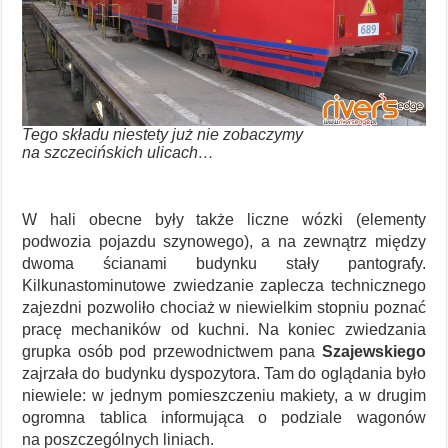
Tego składu niestety już nie zobaczymy
na szczecińskich ulicach…
W hali obecne były także liczne wózki (elementy
podwozia pojazdu szynowego), a na zewnątrz między
dwoma ścianami budynku stały pantografy.
Kilkunastominutowe zwiedzanie zaplecza technicznego
zajezdni pozwoliło chociaż w niewielkim stopniu poznać
pracę mechaników od kuchni. Na koniec zwiedzania
grupka osób pod przewodnictwem pana
Szajewskiego
zajrzała do budynku dyspozytora. Tam do oglądania było
niewiele: w jednym pomieszczeniu makiety, a w drugim
ogromna tablica informująca o podziale wagonów
na poszczególnych liniach.