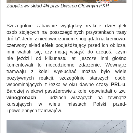
Zabytkowy skład 4N przy Dworcu Głównym PKP.
Szczególnie zabawnie wyglądały reakcje dziesiątek
osób stojących na poszczególnych przystankach trasy
„trójki”. Jedni z niedowierzaniem spoglądali na kremowo-
czerwony skład
eNek
podjeżdżający przed ich oblicza,
inni wahali się, czy mogą wsiąść do czegoś, czym
nie jeździli od kilkunastu lat, jeszcze inni głośno
komentowali to niecodzienne zdarzenie. Wewnątrz
tramwaju z kolei wysłuchać można było wiele
pozytywnych reakcji, szczególnie starszych osób,
wspominających z łezką w oku dawne czasy
PRL-u
.
Bardziej wiekowi pasażerowie z kolei opowiadali o tzw.
winogronach
– ludziach wiszących na zewnątrz
kursujących w wielu miastach Polski przed-
i powojennych tramwajów.