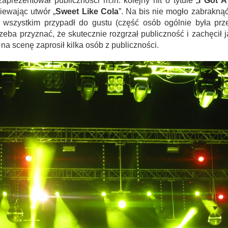
aprezentował publiczności m.in. kolejny hit o tytule „
I Got A
iewając utwór „
Sweet Like Cola
”. Na bis nie mogło zabraknąć
wszystkim przypadł do gustu (część osób ogólnie była prze
rzeba przyznać, że skutecznie rozgrzał publiczność i zachęcił
a scenę zaprosił kilka osób z publiczności.