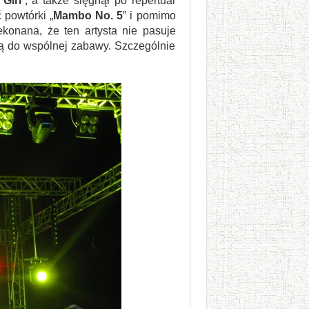
 Girl
”, a także sięgnął po repertuar
 powtórki „
Mambo No. 5
” i pomimo
konana, że ten artysta nie pasuje
 ją do wspólnej zabawy. Szczególnie