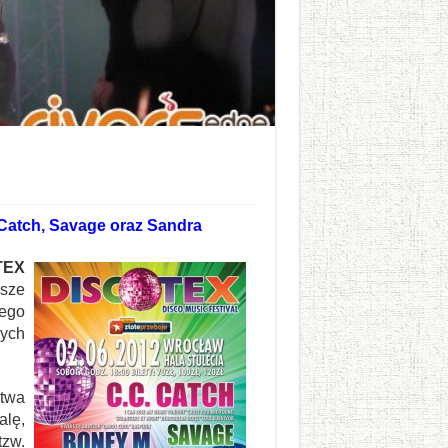
 Catch, Savage oraz Sandra
TEX
sze
jego
wych
ctwa
lę,
tzw.