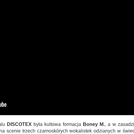
walu
DISCOTEX
była kultowa formacja
Boney M.
, a w zasadzi
na scenie trzech czarnoskórych wokalistek odzianych w świe