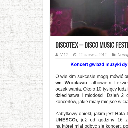
DISCOTEX – Disco Music Fest
V-12
22 czerwca 2012
Newsy
Koncert gwiazd muzyki dys
O wielkim sukcesie mogą mówić or
we Wrocławiu
, albowiem frek
oczekiwania. Około 10 tysięcy ludz
dzieciństwa i młodości. Dzień 2 
koncertów, jakie miały miejsce w ci
Zabytkowy obiekt, jakim jest
Hala 
UNESCO
), już od godziny 16 z
na której miał odbyć się koncert, p