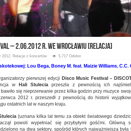
ival – 2.06.2012 r. we Wrocławiu [relacja]
 2012
,
Relacje z koncertów
5,717 Odsłon
kotekowej: Lou Bega, Boney M. feat. Maizie Williams, C.C.
ganizatorzy pierwszej edycji
Disco Music Festival – DISCO
wencja w
Hali Stulecia
przeszła z pewnością ich najśmiel
i bawiło się nieprzerwanie przez kilka godzin przy muzyce swo
czerwca 2012 r. przeszedł z pewnością do historii wyjątko
ągu ostatnich lat w naszym kraju.
Stulecia
(uznana kilka lat temu za obiekt światowego dziedzi
aczął powoli wypełniać się przybyłymi gośćmi. Główną sa
odzielono na dwa sektory, spośród których najważniejsza była 