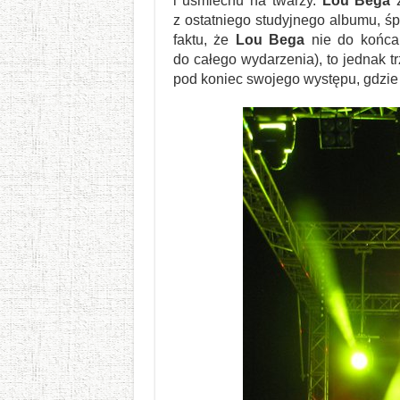
i uśmiechu na twarzy.
Lou Bega
z
z ostatniego studyjnego albumu, śp
faktu, że
Lou Bega
nie do końca 
do całego wydarzenia), to jednak t
pod koniec swojego występu, gdzie n