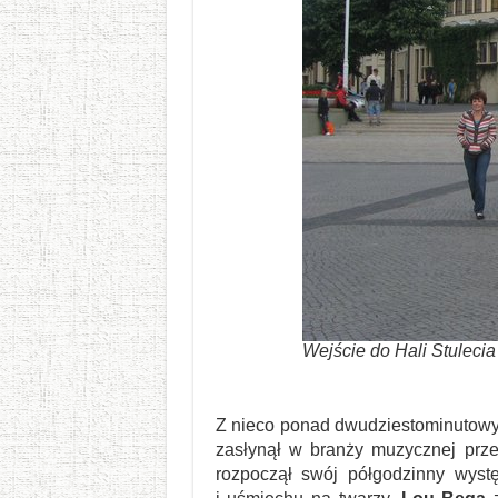
Wejście do Hali Stuleci
Z nieco ponad dwudziestominutowym
zasłynął w branży muzycznej prz
rozpoczął swój półgodzinny wyst