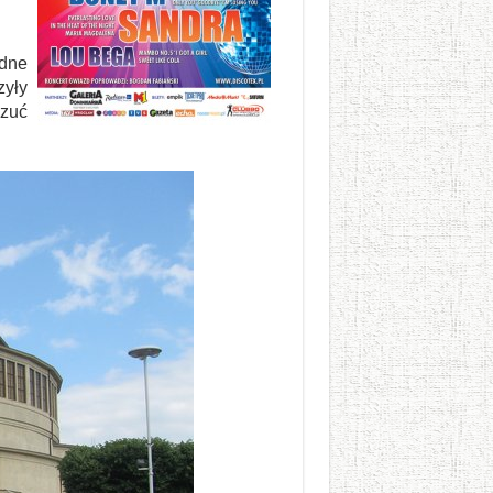
odne
zyły
czuć