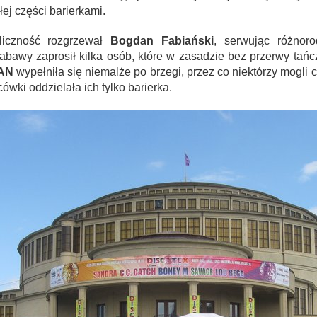
łej części barierkami.
liczność rozgrzewał
Bogdan Fabiański
, serwując różnor
zabawy zaprosił kilka osób, które w zasadzie bez przerwy tańc
FAN
wypełniła się niemalże po brzegi, przez co niektórzy mogli 
ówki oddzielała ich tylko barierka.