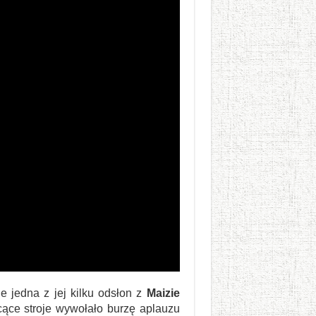
e jedna z jej kilku odsłon z
Maizie
cące stroje wywołało burzę aplauzu