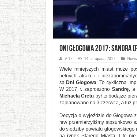
Dni Głogowa 2017: Sandra [
V-12
14 listopada 2017
News
Wiele mniejszych miast może pos
pełnych atrakcji i niezapomnian
są
Dni Głogowa
. To cykliczna imp
W 2017 r. zaproszono
Sandrę
, a
Michaela Cretu
był to bodajże pier
zaplanowano na 3 czerwca, a tuż p
Decyzja o wyjeździe do Głogowa 
hrw przemierzyliśmy stosunkowo s
do siedziby powiatu głogowskiego n
na rynek Starego Miasta. I to ni