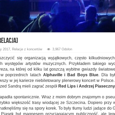
relacja]
y 2017
,
Relacje z koncertów
3,967 Odsłon
zczycić się organizacją wyjątkowych, często kilkudniowych
ych występów artystów muzycznych. Przykładem takiego wyd
reza, na której od kilku lat goszczą wybitne gwiazdy światowe
 w poprzednich latach
Alphaville i Bad Boys Blue
. Dla by
wszy w jej karierze niebiletowany plenerowy koncert w Polsce
rzed Sandrą mieli zagrać zespół
Red Lips i Andrzej Piaseczny
zapadła spontanicznie. Wraz z moim dobrym znajomym o pseu
zybko większość trasy wiodącej ze Szczecina. Dopiero przy 
atknęliśmy się na spory korek. To były tłumy ludzi jadące do
e Piasek był magnesem przyciągającym publiczność, ale le