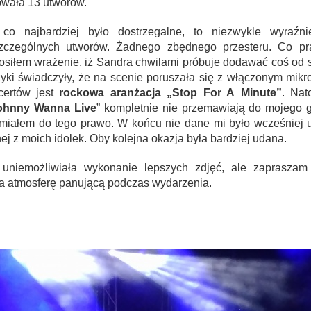
owała 13 utworów.
 co najbardziej było dostrzegalne, to niezwykle wyraź
zczególnych utworów. Żadnego zbędnego przesteru. Co pra
osiłem wrażenie, iż Sandra chwilami próbuje dodawać coś od s
zyki świadczyły, że na scenie poruszała się z włączonym mi
certów jest
rockowa aranżacja „Stop For A Minute”
. Nat
ohnny Wanna Live
” kompletnie nie przemawiają do mojego g
 miałem do tego prawo. W końcu nie dane mi było wcześniej u
ej z moich idolek. Oby kolejna okazja była bardziej udana.
 uniemożliwiała wykonanie lepszych zdjęć, ale zapraszam
la atmosferę panującą podczas wydarzenia.