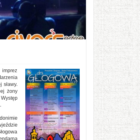
 imprez
arzenia
j sławy.
łej żony
. Występ
.
donimie
wjeździe
 Głogowa
gendarna