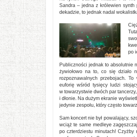
Sandra – jedna z królewien synth 
dekadzie, to jednak nadal wokalistk
Cię
Tut
swo
kwe
po i
Publiczności jednak to absolutnie
żywiołowo na to, co się działo n
rozpoznawalnych przebojach. To w
euforię wśród tysięcy ludzi sto
w towarzystwie dwóch par tancerzy
i dłonie. Na dużym ekranie wyświet
jedynie zespołu, który często towa
Sam koncert nie był powalający, sz
wciąż te same medleye zagęszczają
po czterdziestu minutach! Czyżby 