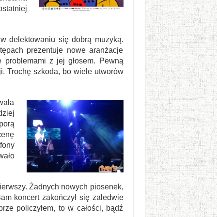
statniej
o w delektowaniu się dobrą muzyką.
stępach prezentuje nowe aranżacje
e problemami z jej głosem. Pewną
i. Trochę szkoda, bo wiele utworów
wała
ziej
porą
cenę
fony
wało
 pierwszy. Żadnych nowych piosenek,
Sam koncert zakończył się zaledwie
rze policzyłem, to w całości, bądź