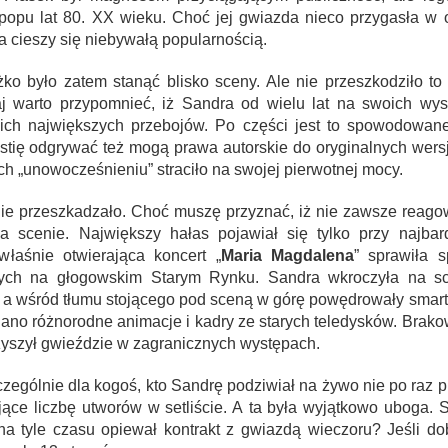
popu lat 80. XX wieku. Choć jej gwiazda nieco przygasła w o
a cieszy się niebywałą popularnością.
żko było zatem stanąć blisko sceny. Ale nie przeszkodziło t
aj warto przypomnieć, iż Sandra od wielu lat na swoich wy
ich największych przebojów. Po części jest to spowodowan
stię odgrywać też mogą prawa autorskie do oryginalnych wersj
ch „unowocześnieniu” straciło na swojej pierwotnej mocy.
 nie przeszkadzało. Choć muszę przyznać, iż nie zawsze reago
a scenie. Największy hałas pojawiał się tylko przy najbard
łaśnie otwierająca koncert „
Maria Magdalena
” sprawiła s
jących na głogowskim Starym Rynku. Sandra wkroczyła na s
, a wśród tłumu stojącego pod sceną w górę powędrowały smart
lano różnorodne animacje i kadry ze starych teledysków. Brako
rzyszył gwieździe w zagranicznych występach.
czególnie dla kogoś, kto Sandrę podziwiał na żywo nie po raz
ce liczbę utworów w setliście. A ta była wyjątkowo uboga. 
na tyle czasu opiewał kontrakt z gwiazdą wieczoru? Jeśli dob