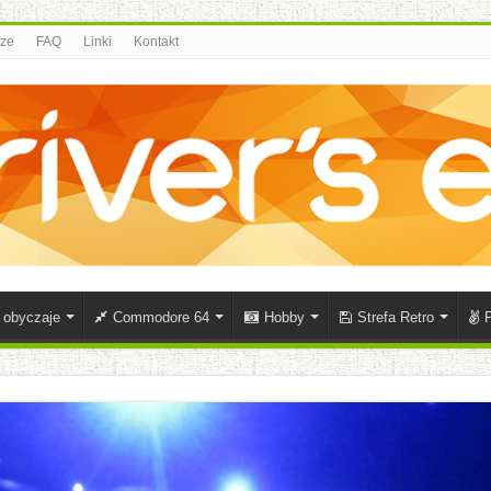
rze
FAQ
Linki
Kontakt
i obyczaje
Commodore 64
Hobby
Strefa Retro
P