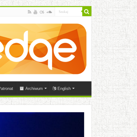
atronat
Archiwum
English