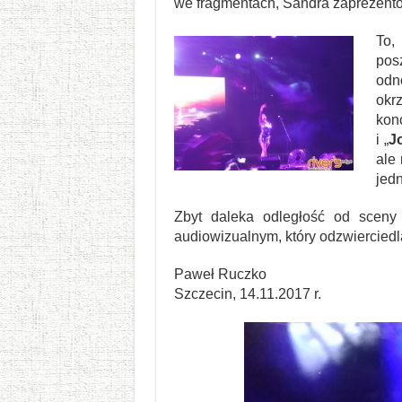
we fragmentach, Sandra zaprezent
To,
pos
odn
okr
kon
i „
J
ale
jedn
Zbyt daleka odległość od sceny
audiowizualnym, który odzwiercied
Paweł Ruczko
Szczecin, 14.11.2017 r.