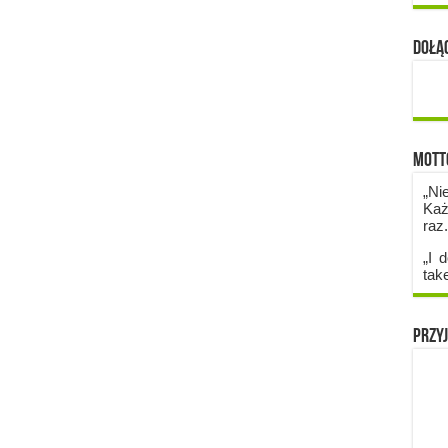
Dołąc
Mott
„Ni
Każ
raz
„I d
tak
Przyj