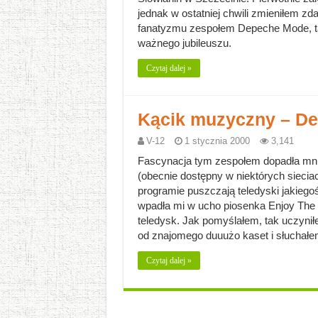
jednak w ostatniej chwili zmieniłem zd
fanatyzmu zespołem Depeche Mode, tak
ważnego jubileuszu.
Czytaj dalej »
Kącik muzyczny – D
V-12
1 stycznia 2000
3,141
Fascynacja tym zespołem dopadła mnie
(obecnie dostępny w niektórych sieci
programie puszczają teledyski jakiego
wpadła mi w ucho piosenka Enjoy The 
teledysk. Jak pomyślałem, tak uczyni
od znajomego duuużo kaset i słucha
Czytaj dalej »