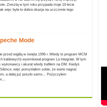
anie. Zresztą w tym roku przypada moje 10-lecie
 więc była to dobra okazja na uczczenie tego
epeche Mode
 przed wigilią w święta 1996 r. Wtedy to program MCM
ach kablowych) wyemitował program La Integrale. W tym
ś wykonawcy i akurat wtedy trafiłem na DM. Kiedyś
Silence, więc pomyślałem sobie, że warto nagrać
łem, a dalej już poszło samo… Pożyczyłem
łem…