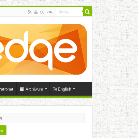
atronat
Archiwum
English