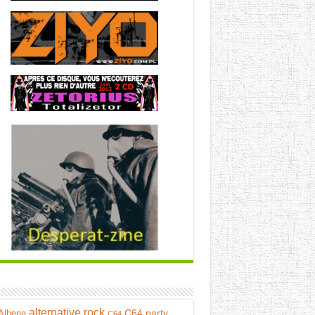
alternative rock
C64 party
Alhena
C64