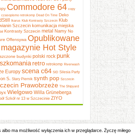
Commodore 64
ppy
copy
Deko
czasopismo retrokomp
Dead On Time
dStill
Klub
Ikarus
Klub Kontrasty Szczecin
wianin Szczecin
komunikacja miejska
metal
Namy
Kontrasty Szczecin
No
al
Opublikowane
ure
Offensywa
 magazynie Hot Style
punk
polski rock
szczone budynki
szkomania
retro
retrokomp
Riverwash
scena c64
e Europy
Silesia Party
SID
synth pop
on S.
Stary Piernik
Szczecin
czecin Prawobrzeże
The Shipyard
Wielgowo
pyx
Willa Grüneberga
ZIYO
ół Szkół nr 13 w Szczecinie
es albo ma możliwość wyłączenia ich w przeglądarce. Życzę miłego