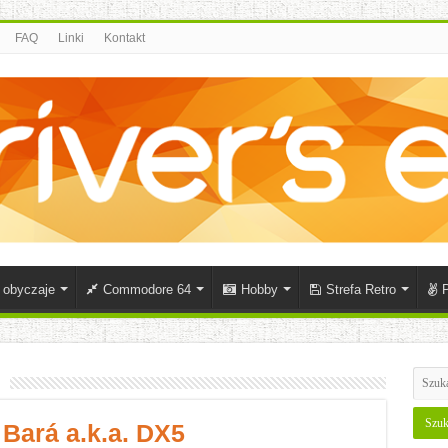
FAQ
Linki
Kontakt
i obyczaje
Commodore 64
Hobby
Strefa Retro
P
Bará a.k.a. DX5