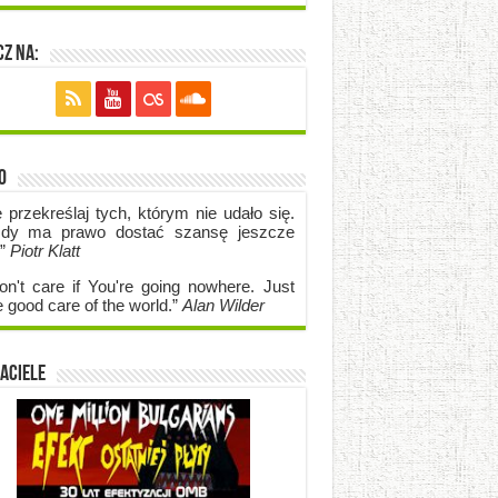
z na:
o
e przekreślaj tych, którym nie udało się.
dy ma prawo dostać szansę jeszcze
.”
Piotr Klatt
on't care if Y
ou're going no
where. Just
e good care of the world.”
Alan Wilder
aciele