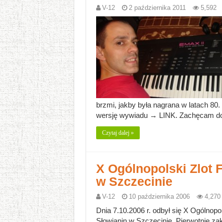
V-12
2 października 2011
5,592
brzmi, jakby była nagrana w latach 80.
wersję wywiadu → LINK. Zachęcam do l
Czytaj dalej »
X Ogólnopolski Zlot
w Szczecinie
V-12
10 października 2006
4,270
Dnia 7.10.2006 r. odbył się X Ogólno
Słowianin w Szczecinie. Pierwotnie zak