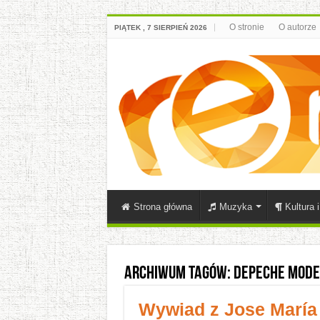
O stronie
O autorze
PIĄTEK , 7 SIERPIEŃ 2026
Strona główna
Muzyka
Kultura 
Archiwum tagów:
Depeche Mode
Wywiad z Jose María 