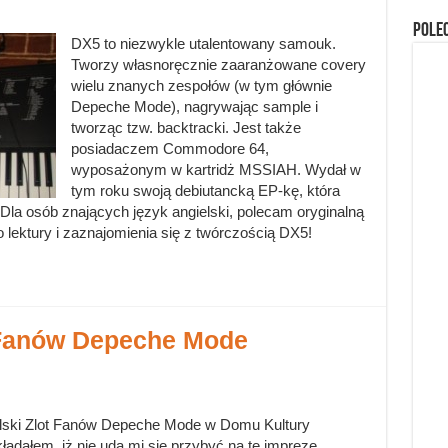
Pole
DX5 to niezwykle utalentowany samouk.
Tworzy własnoręcznie zaaranżowane covery
wielu znanych zespołów (w tym głównie
Depeche Mode), nagrywając sample i
tworząc tzw. backtracki. Jest także
posiadaczem Commodore 64,
wyposażonym w kartridż MSSIAH. Wydał w
tym roku swoją debiutancką EP-kę, która
 Dla osób znających język angielski, polecam oryginalną
ektury i zaznajomienia się z twórczością DX5!
 Fanów Depeche Mode
polski Zlot Fanów Depeche Mode w Domu Kultury
ładałem, iż nie uda mi się przybyć na tę imprezę,