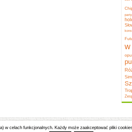
Chi
party
hol
Sło
konst
Fut
w
opu
pu
Róż
Sim
Sz
Tro
Zesp
zka) w celach funkcjonalnych. Każdy może zaakceptować pliki cooki