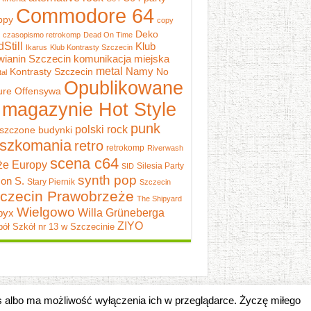
Commodore 64
ppy
copy
Deko
czasopismo retrokomp
Dead On Time
dStill
Klub
Ikarus
Klub Kontrasty Szczecin
wianin Szczecin
komunikacja miejska
metal
Namy
Kontrasty Szczecin
No
al
Opublikowane
ure
Offensywa
 magazynie Hot Style
punk
polski rock
szczone budynki
szkomania
retro
retrokomp
Riverwash
scena c64
e Europy
Silesia Party
SID
synth pop
on S.
Stary Piernik
Szczecin
czecin Prawobrzeże
The Shipyard
Wielgowo
pyx
Willa Grüneberga
ZIYO
ół Szkół nr 13 w Szczecinie
es albo ma możliwość wyłączenia ich w przeglądarce. Życzę miłego