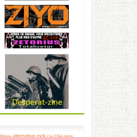
alternative rock
C64 party
Alhena
C64