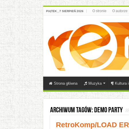
O stronie
O autorze
PIĄTEK , 7 SIERPIEŃ 2026
Strona główna
Muzyka
Kultura 
Archiwum tagów:
demo party
RetroKomp/LOAD ERRO