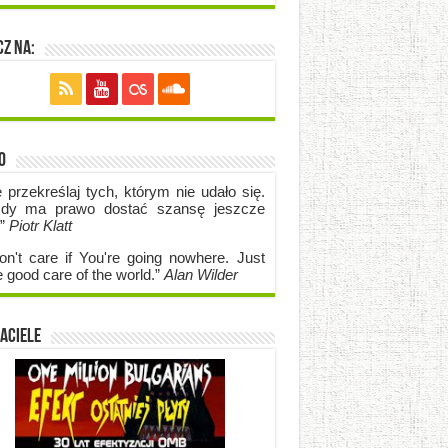
z na:
o
e przekreślaj tych, którym nie udało się.
dy ma prawo dostać szansę jeszcze
.”
Piotr Klatt
on't care if Y
ou're going no
where. Just
e good care of the world.”
Alan Wilder
aciele