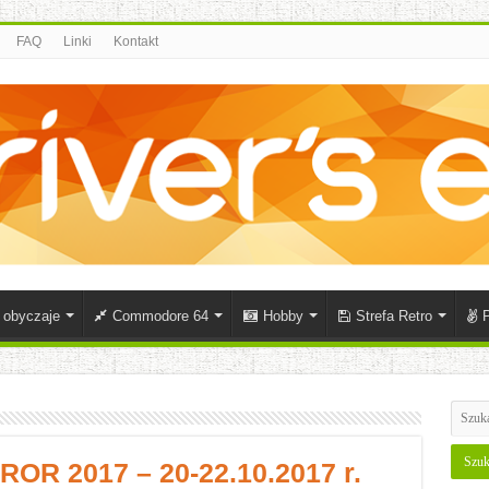
FAQ
Linki
Kontakt
i obyczaje
Commodore 64
Hobby
Strefa Retro
P
R 2017 – 20-22.10.2017 r.