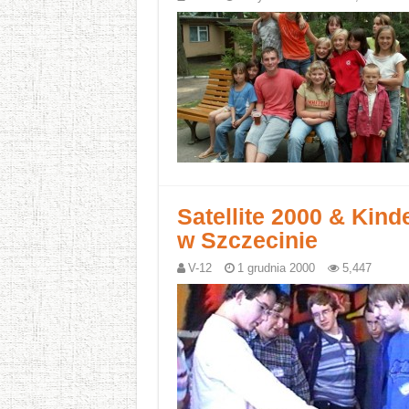
Satellite 2000 & Kind
w Szczecinie
V-12
1 grudnia 2000
5,447