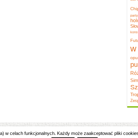
Chi
party
hol
Sło
konst
Fut
w
opu
pu
Róż
Sim
Sz
Tro
Zesp
zka) w celach funkcjonalnych. Każdy może zaakceptować pliki cooki