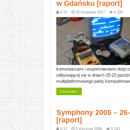
w Gdańsku [raport]
V-12
28 listopada 2017
5,320
komentarzami i wspomnieniami dotyczą
odbywającej się w dniach 20-22 paździe
multiplatformowego party komputer
Czytaj dalej »
Symphony 2005 – 26-2
[raport]
V-12
3 stycznia 2006
5,241