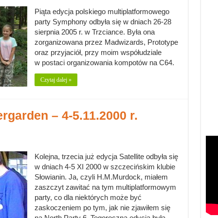
Piąta edycja polskiego multiplatformowego
party Symphony odbyła się w dniach 26-28
sierpnia 2005 r. w Trzciance. Była ona
zorganizowana przez Madwizards, Prototype
oraz przyjaciół, przy moim współudziale
w postaci organizowania kompotów na C64.
Czytaj dalej »
ergarden – 4-5.11.2000 r.
Kolejna, trzecia już edycja Satellite odbyła się
w dniach 4-5 XI 2000 w szczecińskim klubie
Słowianin. Ja, czyli H.M.Murdock, miałem
zaszczyt zawitać na tym multiplatformowym
party, co dla niektórych może być
zaskoczeniem po tym, jak nie zjawiłem się
na North Party 6. Tegoroczna edycja była