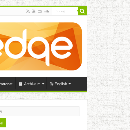
atronat
Archiwum
English