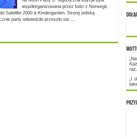
współorganizowana przez ludzi z Norwegii,
do Satellite 2000 & Kindergarden. Stronę polską
Dołąc
cznie party odwiedziło przeszło sto …
Mott
„Ni
Każ
raz
„I d
tak
Przyj