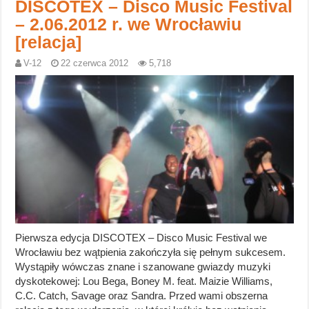
DISCOTEX – Disco Music Festival
– 2.06.2012 r. we Wrocławiu
[relacja]
V-12
22 czerwca 2012
5,718
Pierwsza edycja DISCOTEX – Disco Music Festival we
Wrocławiu bez wątpienia zakończyła się pełnym sukcesem.
Wystąpiły wówczas znane i szanowane gwiazdy muzyki
dyskotekowej: Lou Bega, Boney M. feat. Maizie Williams,
C.C. Catch, Savage oraz Sandra. Przed wami obszerna