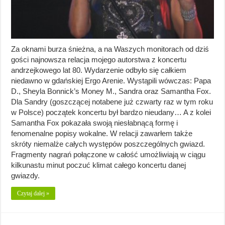
Za oknami burza śnieżna, a na Waszych monitorach od dziś
gości najnowsza relacja mojego autorstwa z koncertu
andrzejkowego lat 80. Wydarzenie odbyło się całkiem
niedawno w gdańskiej Ergo Arenie. Wystąpili wówczas: Papa
D., Sheyla Bonnick’s Money M., Sandra oraz Samantha Fox.
Dla Sandry (goszczącej notabene już czwarty raz w tym roku
w Polsce) początek koncertu był bardzo nieudany… A z kolei
Samantha Fox pokazała swoją niesłabnącą formę i
fenomenalne popisy wokalne. W relacji zawarłem także
skróty niemalże całych występów poszczególnych gwiazd.
Fragmenty nagrań połączone w całość umożliwiają w ciągu
kilkunastu minut poczuć klimat całego koncertu danej
gwiazdy.
Czytaj dalej »