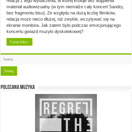
relacja z tego wydarzenia, w której króluje bez wątpienia
materiał audiowizualny (w tym niemalże cały koncert Sandry,
bez fragmentu bisu). Ze względu na dużą liczbę filmików,
relacja może nieco dłużej, niż zwykle, wczytywać się na
ekranie monitora. Jak zatem było podczas emocjonującego
koncertu gwiazd muzyki dyskotekowej?
Czytaj dalej »
Polecana muzyka