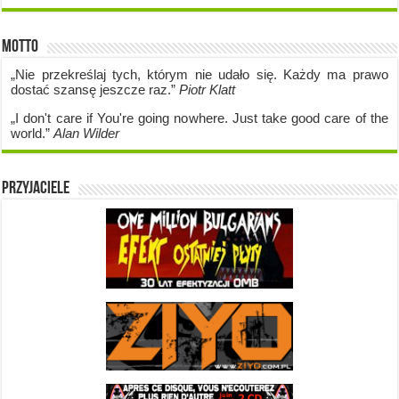
Motto
„Nie przekreślaj tych, którym nie udało się. Każdy ma prawo
dostać szansę jeszcze raz.”
Piotr Klatt
„I don't care if Y
ou're going no
where. Just take good care of the
world.”
Alan Wilder
Przyjaciele