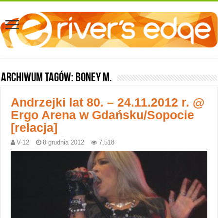
Archiwum tagów:
Boney M.
Andrzejki lat 80. – 24.11.2012 r. @
Ergo Arena w Gdańsku/Sopocie
[relacja]
V-12
8 grudnia 2012
7,518