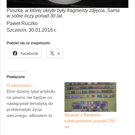
Puszka, w której ukryte były fragmenty zdjęcia. Sama
w sobie liczy ponad 30 lat.
Paweł Ruczko
Szczecin, 30.01.2016 r.
Podziel się ze znajomymi:
Facebook
X
Powiązane
O wieczności…
Ehm dziwny tytuł artykułu,
na pewno nie będzie on
nawiązywał tematyką do
problematyki życia
Wywiad z Bartkiem,
wiecznego, albowiem to
kolekcjonerem puszek 250
uważam za sprawę
ml
otwartą i nie wartą
komentarza. Do napisania