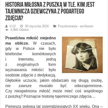
Historia miłosna z puszką w tle. Kim jest
tajemnicza dziewczyna z podartego
zdjęcia?
V-12
30 stycznia 2016
Puszkomania - archiwum
3,965 Odsłon
Prawdziwa miłość niejedno
ma oblicze.
W czasach,
gdy w Polsce nie było
telefonów komórkowych
i Internetu, jedną
z oryginalnych form
wyznawania miłości było
osobiste zdjęcie z dedykacją.
Głębokie uczucie, jakim obdarzało się drugą osobę,
nie zawsze musiało być odwzajemnione.
Czy niespełniona miłość może mieć coś wspólnego
z puszką? Poznajcie historię tajemniczego zdjęcia…
Pierwsza połowa lat osiemdziesiątych XX wieku. Ona –