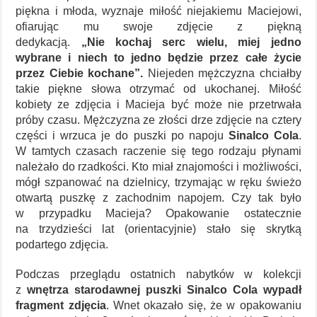
piękna i młoda, wyznaje miłość niejakiemu Maciejowi,
ofiarując mu swoje zdjęcie z piękną
dedykacją.
„Nie kochaj serc wielu, miej jedno
wybrane i niech to jedno będzie przez całe życie
przez Ciebie kochane”.
Niejeden mężczyzna chciałby
takie piękne słowa otrzymać od ukochanej. Miłość
kobiety ze zdjęcia i Macieja być może nie przetrwała
próby czasu. Mężczyzna ze złości drze zdjęcie na cztery
części i wrzuca je do puszki po napoju
Sinalco Cola
.
W tamtych czasach raczenie się tego rodzaju płynami
należało do rzadkości. Kto miał znajomości i możliwości,
mógł szpanować na dzielnicy, trzymając w ręku świeżo
otwartą puszkę z zachodnim napojem. Czy tak było
w przypadku Macieja? Opakowanie ostatecznie
na trzydzieści lat (orientacyjnie) stało się skrytką
podartego zdjęcia.
Podczas przeglądu ostatnich nabytków w kolekcji
z
wnętrza starodawnej puszki Sinalco Cola wypadł
fragment zdjęcia
. Wnet okazało się, że w opakowaniu