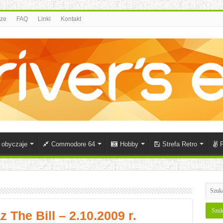
rze
FAQ
Linki
Kontakt
i obyczaje
Commodore 64
Hobby
Strefa Retro
P
 The Bill – 2.10.2009 r.