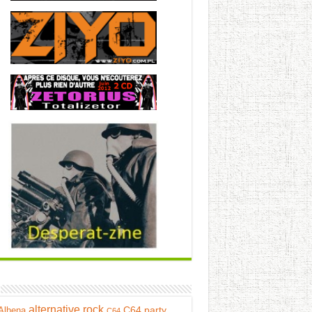
alternative rock
C64 party
Alhena
C64