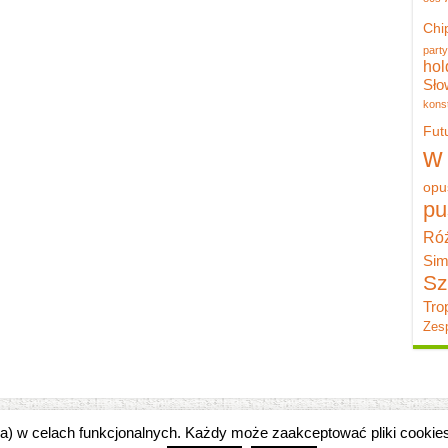
Chi
party
hol
Sło
konst
Fut
w
opu
pu
Róż
Sim
Sz
Tro
Zesp
zka) w celach funkcjonalnych. Każdy może zaakceptować pliki cooki