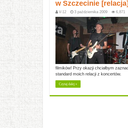
w Szczecinie [relacja
V-12
3 października 2009
6,871
filmików! Przy okazji chciałbym zazna
standard moich relacji z koncertów.
Czytaj dalej »