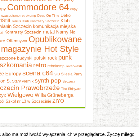
Commodore 64
ppy
copy
Deko
czasopismo retrokomp
Dead On Time
dStill
Klub
Ikarus
Klub Kontrasty Szczecin
wianin Szczecin
komunikacja miejska
metal
Namy
Kontrasty Szczecin
No
al
Opublikowane
ure
Offensywa
 magazynie Hot Style
punk
polski rock
szczone budynki
szkomania
retro
retrokomp
Riverwash
scena c64
e Europy
Silesia Party
SID
synth pop
on S.
Stary Piernik
Szczecin
czecin Prawobrzeże
The Shipyard
Wielgowo
pyx
Willa Grüneberga
ZIYO
ół Szkół nr 13 w Szczecinie
es albo ma możliwość wyłączenia ich w przeglądarce. Życzę miłego