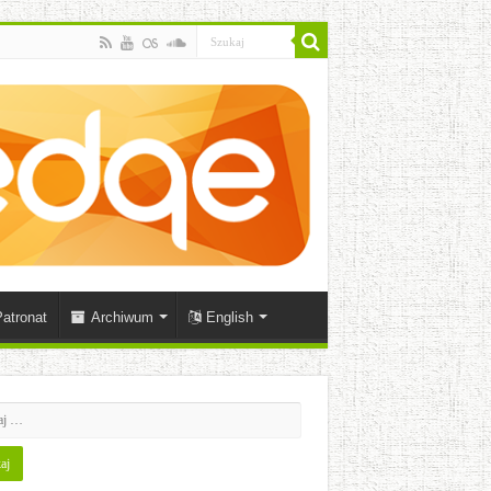
atronat
Archiwum
English