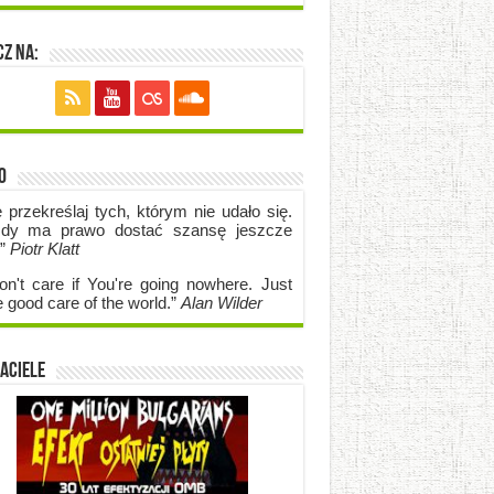
z na:
o
e przekreślaj tych, którym nie udało się.
dy ma prawo dostać szansę jeszcze
.”
Piotr Klatt
on't care if Y
ou're going no
where. Just
e good care of the world.”
Alan Wilder
aciele