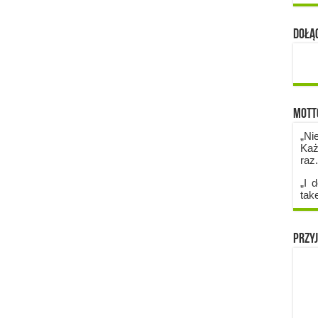
Dołąc
Mott
„Ni
Każ
raz
„I d
tak
Przyj