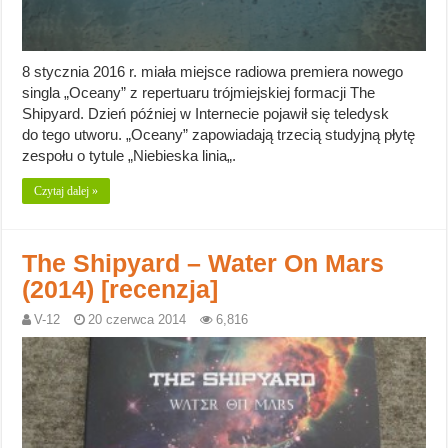
8 stycznia 2016 r. miała miejsce radiowa premiera nowego
singla „Oceany” z repertuaru trójmiejskiej formacji The
Shipyard. Dzień później w Internecie pojawił się teledysk
do tego utworu. „Oceany” zapowiadają trzecią studyjną płytę
zespołu o tytule „Niebieska linia„.
Czytaj dalej »
The Shipyard – Water On Mars
(2014) [recenzja]
V-12
20 czerwca 2014
6,816