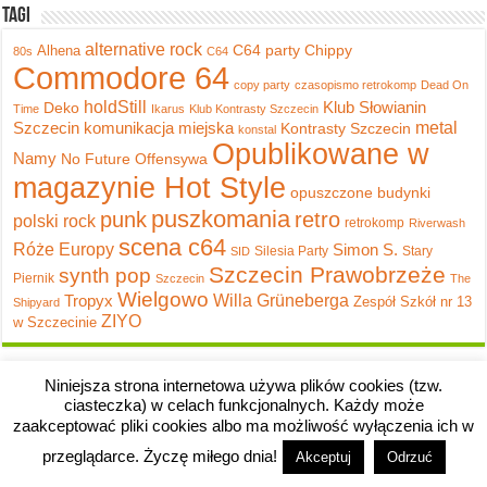
Tagi
alternative rock
C64 party
Chippy
Alhena
80s
C64
Commodore 64
copy party
czasopismo retrokomp
Dead On
holdStill
Klub Słowianin
Deko
Time
Ikarus
Klub Kontrasty Szczecin
metal
Szczecin
komunikacja miejska
Kontrasty Szczecin
konstal
Opublikowane w
Namy
No Future
Offensywa
magazynie Hot Style
opuszczone budynki
puszkomania
punk
retro
polski rock
retrokomp
Riverwash
scena c64
Róże Europy
Simon S.
Silesia Party
Stary
SID
Szczecin Prawobrzeże
synth pop
Piernik
Szczecin
The
Wielgowo
Tropyx
Willa Grüneberga
Zespół Szkół nr 13
Shipyard
ZIYO
w Szczecinie
Niniejsza strona internetowa używa plików cookies (tzw.
ciasteczka) w celach funkcjonalnych. Każdy może
zaakceptować pliki cookies albo ma możliwość wyłączenia ich w
przeglądarce. Życzę miłego dnia!
Akceptuj
Odrzuć
Copyright © 2008-2026 River's Edge.