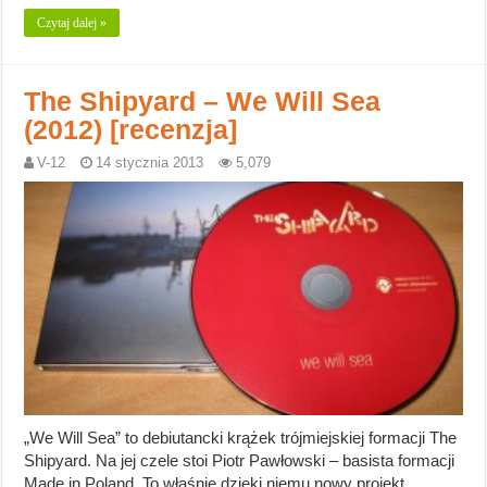
Czytaj dalej »
The Shipyard – We Will Sea
(2012) [recenzja]
V-12
14 stycznia 2013
5,079
„We Will Sea” to debiutancki krążek trójmiejskiej formacji The
Shipyard. Na jej czele stoi Piotr Pawłowski – basista formacji
Made in Poland. To właśnie dzięki niemu nowy projekt