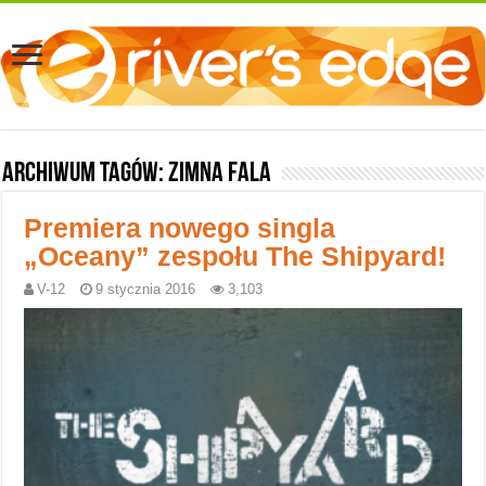
Archiwum tagów:
zimna fala
Premiera nowego singla
„Oceany” zespołu The Shipyard!
V-12
9 stycznia 2016
3,103