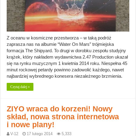
Z oceanu w kosmiczne przestworza – w taką podróż
zaprasza nas na albumie “Water On Mars” trójmiejska
formacja The Shipyard. To drugi w dorobku zespołu studyjny
krążek, który nakładem wydawnictwa 2.47 Production ukazał
się na rynku muzycznym 1 kwietnia 2014 roku. Niespełna 45
minut rockowej petardy powinno zadowolić każdego, nawet
najbardziej wybrednego konesera niezależnego brzmienia.
Czytaj dalej »
ZIYO wraca do korzeni! Nowy
skład, nowa strona internetowa
i nowe plany!
V-12
17 lutego 2014
5,333