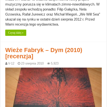
muzyczny porusza się w klimatach zimno-nowofalowych. W
skład zespołu wchodzą ponadto: Filip Gałązka, Nela
Gzowska, Rafał Jurewicz oraz Michał Miegoń. „We Will Sea”
ukazał się na rynku w ostatni dzień sierpnia 2012 r. Przed
Wami recenzja tego wydawnictwa.
Czytaj dalej »
Wieże Fabryk – Dym (2010)
[recenzja]
V-12
23 sierpnia 2010
5,923