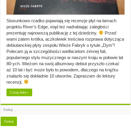
Stosunkowo rzadko pojawiają się recenzje płyt na łamach
projektu River’s Edge, stąd też nadrabiając zaległości
prezentuję najnowszą publikację z tej dziedziny.
Przed
wami zatem krótka, aczkolwiek treściwa rozprawa dotycząca
debiutanckiej płyty zespołu Wieże Fabryk o tytule „Dym”!
Polecam ją w szczególności wielbicielom zimnej fali,
popularnego stylu muzycznego w naszym kraju w połowie lat
80-ych. Wieżom na swój albumowy debiut przyszło czekać
aż 10 lat i być może było to powodem, dlaczego na krążku
znalazło się dokładnie 10 utworów. Zapraszam do lektury
recenzji.
Czytaj dalej »