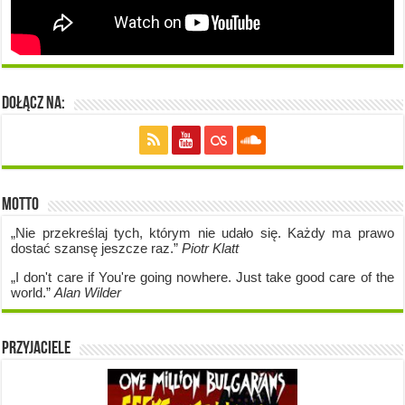
Dołącz na:
Motto
„Nie przekreślaj tych, którym nie udało się. Każdy ma prawo
dostać szansę jeszcze raz.”
Piotr Klatt
„I don't care if Y
ou're going no
where. Just take good care of the
world.”
Alan Wilder
Przyjaciele