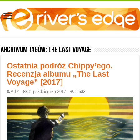
Archiwum tagów:
The Last Voyage
Ostatnia podróż Chippy’ego.
Recenzja albumu „The Last
Voyage” [2017]
V-12
31 października 2017
3,532