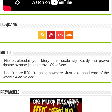
Dołącz na:
Motto
„Nie przekreślaj tych, którym nie udało się. Każdy ma prawo
dostać szansę jeszcze raz.”
Piotr Klatt
„I don't care if Y
ou're going no
where. Just take good care of the
world.”
Alan Wilder
Przyjaciele