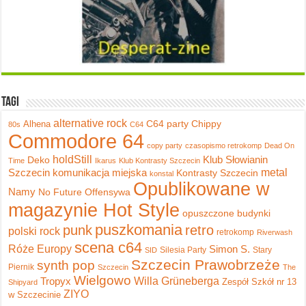
Tagi
alternative rock
C64 party
Chippy
Alhena
80s
C64
Commodore 64
copy party
czasopismo retrokomp
Dead On
holdStill
Klub Słowianin
Deko
Time
Ikarus
Klub Kontrasty Szczecin
metal
Szczecin
komunikacja miejska
Kontrasty Szczecin
konstal
Opublikowane w
Namy
No Future
Offensywa
magazynie Hot Style
opuszczone budynki
puszkomania
punk
retro
polski rock
retrokomp
Riverwash
scena c64
Róże Europy
Simon S.
Silesia Party
Stary
SID
Szczecin Prawobrzeże
synth pop
Piernik
Szczecin
The
Wielgowo
Tropyx
Willa Grüneberga
Zespół Szkół nr 13
Shipyard
ZIYO
w Szczecinie