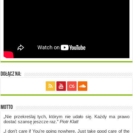
Dołącz na:
Motto
„Nie przekreślaj tych, którym nie udało się. Każdy ma prawo
dostać szansę jeszcze raz.”
Piotr Klatt
„I don't care if Y
ou're going no
where. Just take good care of the