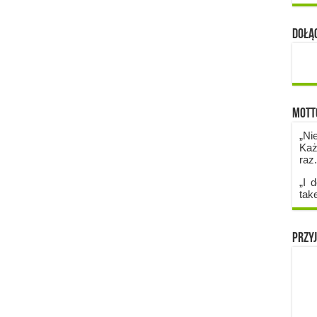
Dołąc
Mott
„Ni
Każ
raz
„I d
tak
Przyj