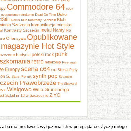
Commodore 64
ppy
copy
Deko
czasopismo retrokomp
Dead On Time
dStill
Klub
Ikarus
Klub Kontrasty Szczecin
wianin Szczecin
komunikacja miejska
metal
Namy
Kontrasty Szczecin
No
al
Opublikowane
ure
Offensywa
 magazynie Hot Style
punk
polski rock
szczone budynki
szkomania
retro
retrokomp
Riverwash
scena c64
e Europy
Silesia Party
SID
synth pop
on S.
Stary Piernik
Szczecin
czecin Prawobrzeże
The Shipyard
Wielgowo
pyx
Willa Grüneberga
ZIYO
ół Szkół nr 13 w Szczecinie
es albo ma możliwość wyłączenia ich w przeglądarce. Życzę miłego