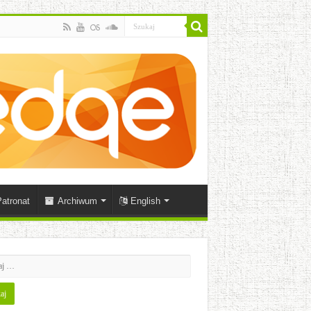
atronat
Archiwum
English