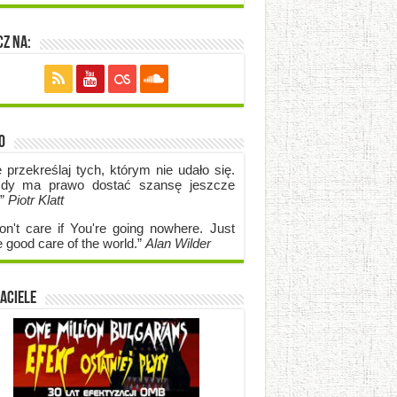
z na:
o
e przekreślaj tych, którym nie udało się.
dy ma prawo dostać szansę jeszcze
.”
Piotr Klatt
on't care if Y
ou're going no
where. Just
e good care of the world.”
Alan Wilder
aciele