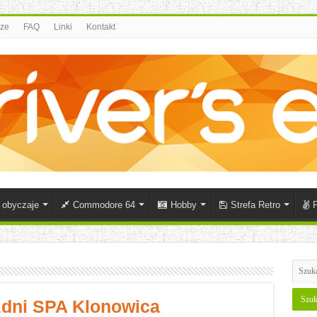
rze
FAQ
Linki
Kontakt
i obyczaje
Commodore 64
Hobby
Strefa Retro
P
zdni SPA Klonowica