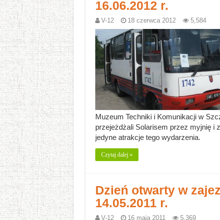
16.06.2012 r.
V-12
18 czerwca 2012
5,584
Muzeum Techniki i Komunikacji w Szcze
przejeżdżali Solarisem przez myjnię i z
jedyne atrakcje tego wydarzenia.
Czytaj dalej »
Dzień otwarty w zaje
14.05.2011 r.
V-12
16 maja 2011
5,369