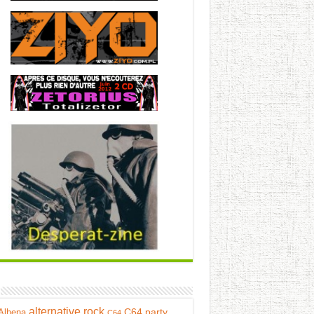
alternative rock
C64 party
Alhena
C64