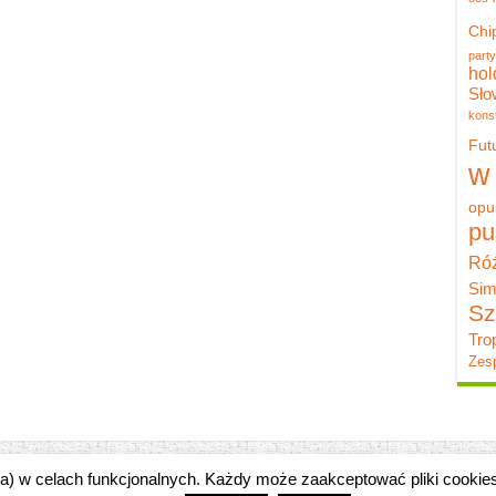
Chi
party
hol
Sło
konst
Fut
w
opu
pu
Róż
Sim
Sz
Tro
Zesp
zka) w celach funkcjonalnych. Każdy może zaakceptować pliki cooki