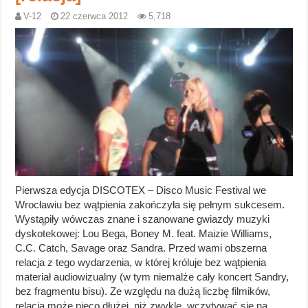
V-12
22 czerwca 2012
5,718
Pierwsza edycja DISCOTEX – Disco Music Festival we
Wrocławiu bez wątpienia zakończyła się pełnym sukcesem.
Wystąpiły wówczas znane i szanowane gwiazdy muzyki
dyskotekowej: Lou Bega, Boney M. feat. Maizie Williams,
C.C. Catch, Savage oraz Sandra. Przed wami obszerna
relacja z tego wydarzenia, w której króluje bez wątpienia
materiał audiowizualny (w tym niemalże cały koncert Sandry,
bez fragmentu bisu). Ze względu na dużą liczbę filmików,
relacja może nieco dłużej, niż zwykle, wczytywać się na