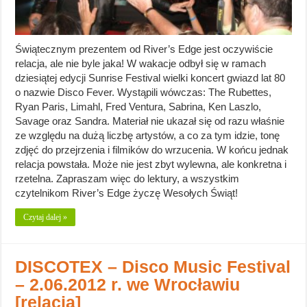
Świątecznym prezentem od River’s Edge jest oczywiście
relacja, ale nie byle jaka! W wakacje odbył się w ramach
dziesiątej edycji Sunrise Festival wielki koncert gwiazd lat 80
o nazwie Disco Fever. Wystąpili wówczas: The Rubettes,
Ryan Paris, Limahl, Fred Ventura, Sabrina, Ken Laszlo,
Savage oraz Sandra. Materiał nie ukazał się od razu właśnie
ze względu na dużą liczbę artystów, a co za tym idzie, tonę
zdjęć do przejrzenia i filmików do wrzucenia. W końcu jednak
relacja powstała. Może nie jest zbyt wylewna, ale konkretna i
rzetelna. Zapraszam więc do lektury, a wszystkim
czytelnikom River’s Edge życzę Wesołych Świąt!
Czytaj dalej »
DISCOTEX – Disco Music Festival
– 2.06.2012 r. we Wrocławiu
[relacja]