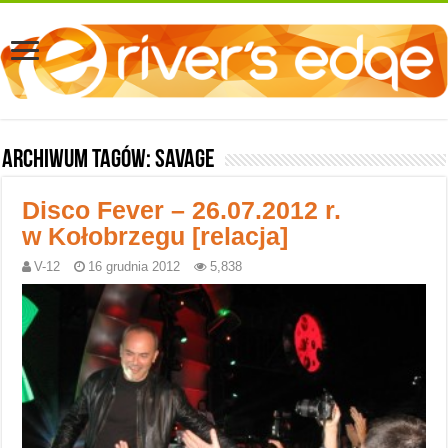
Archiwum tagów:
Savage
Disco Fever – 26.07.2012 r.
w Kołobrzegu [relacja]
V-12
16 grudnia 2012
5,838