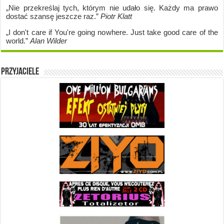
„Nie przekreślaj tych, którym nie udało się. Każdy ma prawo
dostać szansę jeszcze raz.”
Piotr Klatt
„I don't care if Y
ou're going no
where. Just take good care of the
world.”
Alan Wilder
Przyjaciele