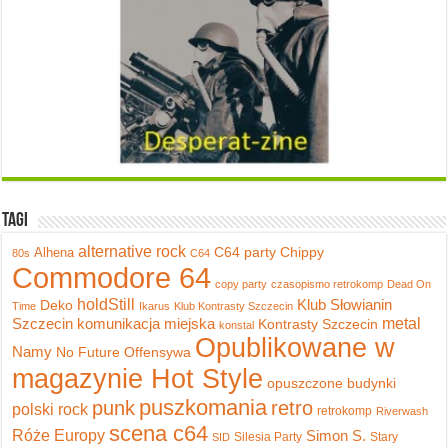
Tagi
alternative rock
C64 party
Chippy
Alhena
80s
C64
Commodore 64
copy party
czasopismo retrokomp
Dead On
holdStill
Klub Słowianin
Deko
Time
Ikarus
Klub Kontrasty Szczecin
metal
Szczecin
komunikacja miejska
Kontrasty Szczecin
konstal
Opublikowane w
Namy
No Future
Offensywa
magazynie Hot Style
opuszczone budynki
puszkomania
punk
retro
polski rock
retrokomp
Riverwash
scena c64
Róże Europy
Simon S.
Silesia Party
Stary
SID