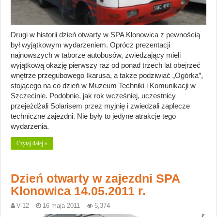
Drugi w historii dzień otwarty w SPA Klonowica z pewnością
był wyjątkowym wydarzeniem. Oprócz prezentacji
najnowszych w taborze autobusów, zwiedzający mieli
wyjątkową okazję pierwszy raz od ponad trzech lat obejrzeć
wnętrze przegubowego Ikarusa, a także podziwiać „Ogórka”,
stojącego na co dzień w Muzeum Techniki i Komunikacji w
Szczecinie. Podobnie, jak rok wcześniej, uczestnicy
przejeżdżali Solarisem przez myjnię i zwiedzali zaplecze
techniczne zajezdni. Nie były to jedyne atrakcje tego
wydarzenia.
Czytaj dalej »
Dzień otwarty w zajezdni SPA
Klonowica 14.05.2011 r.
V-12
16 maja 2011
5,374