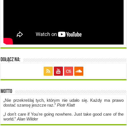
Dołącz na:
Motto
„Nie przekreślaj tych, którym nie udało się. Każdy ma prawo
dostać szansę jeszcze raz.”
Piotr Klatt
„I don't care if Y
ou're going no
where. Just take good care of the
world.”
Alan Wilder