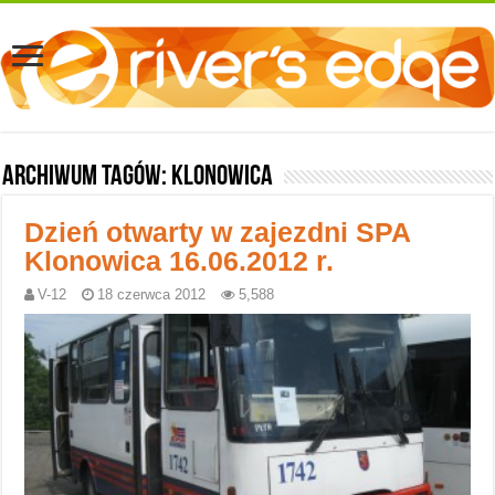
Archiwum tagów:
Klonowica
Dzień otwarty w zajezdni SPA
Klonowica 16.06.2012 r.
V-12
18 czerwca 2012
5,588