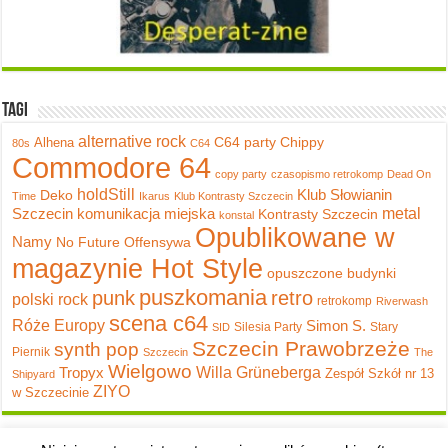
Tagi
alternative rock
C64 party
Chippy
Alhena
80s
C64
Commodore 64
copy party
czasopismo retrokomp
Dead On
holdStill
Klub Słowianin
Deko
Time
Ikarus
Klub Kontrasty Szczecin
metal
Szczecin
komunikacja miejska
Kontrasty Szczecin
konstal
Opublikowane w
Namy
No Future
Offensywa
magazynie Hot Style
opuszczone budynki
puszkomania
punk
retro
polski rock
retrokomp
Riverwash
scena c64
Róże Europy
Simon S.
Silesia Party
Stary
SID
Szczecin Prawobrzeże
synth pop
Piernik
Szczecin
The
Wielgowo
Tropyx
Willa Grüneberga
Zespół Szkół nr 13
Shipyard
ZIYO
w Szczecinie