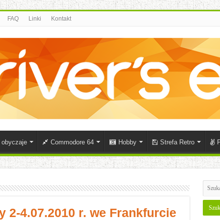
FAQ
Linki
Kontakt
i obyczaje
Commodore 64
Hobby
Strefa Retro
P
 2-4.07.2010 r. we Frankfurcie