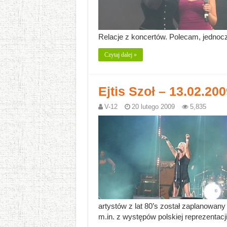
Relacje z koncertów. Polecam, jednocz
Czytaj dalej »
Ejtis Szoł – 13.02.20
V-12
20 lutego 2009
5,835
artystów z lat 80’s został zaplanowany
m.in. z występów polskiej reprezentacji