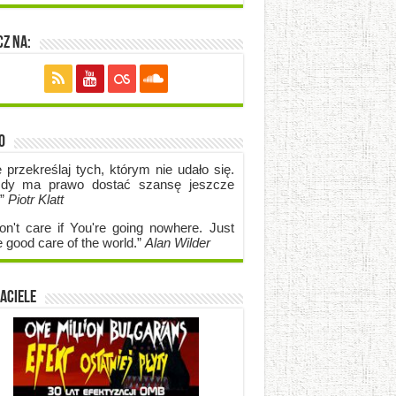
z na:
o
e przekreślaj tych, którym nie udało się.
dy ma prawo dostać szansę jeszcze
.”
Piotr Klatt
on't care if Y
ou're going no
where. Just
e good care of the world.”
Alan Wilder
aciele