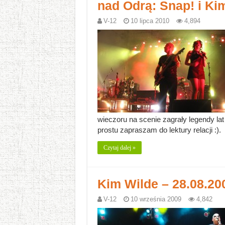
nad Odrą: Snap! i Kim
V-12
10 lipca 2010
4,894
wieczoru na scenie zagrały legendy lat
prostu zapraszam do lektury relacji :).
Czytaj dalej »
Kim Wilde – 28.08.200
V-12
10 września 2009
4,842