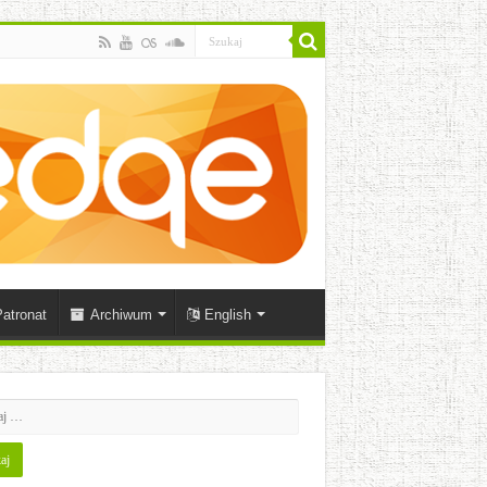
atronat
Archiwum
English