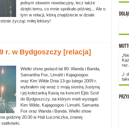
jednym słowem rewelacyjny, lecz także
dzięki temu, co mnie spotkało później… Ale o
Dołąc
tym w relacji, którą znajdziecie w dziale
eśnie życząc miłej lektury!
Mott
09 r. w Bydgoszczy [relacja]
„Ni
Każ
raz
Wielki show gwiazd lat 80: Wanda i Banda,
„I d
Samantha Fox, Limahl i Kajagoogoo
tak
oraz Kim Wilde Dnia 13-go lutego 2009 r.
wybrałem się wraz z moją siostrą Justyną
i jej koleżanką Kasią na koncert Ejtis Szoł
Przyj
do Bydgoszczy, na którym mieli wystąpić
Kim Wilde, Kajagoogoo i Limahl, Samanta
Fox oraz Wanda i Banda. Wielki show
 na godzinę 20:30 w Hali Łuczniczka, znanej
 siatkówki.