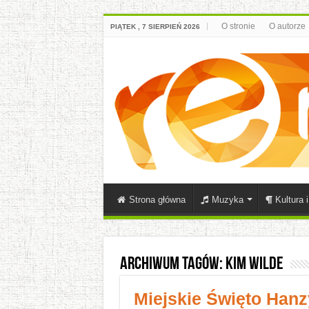
O stronie
O autorze
PIĄTEK , 7 SIERPIEŃ 2026
Strona główna
Muzyka
Kultura 
Archiwum tagów:
Kim Wilde
Miejskie Święto Hanzy