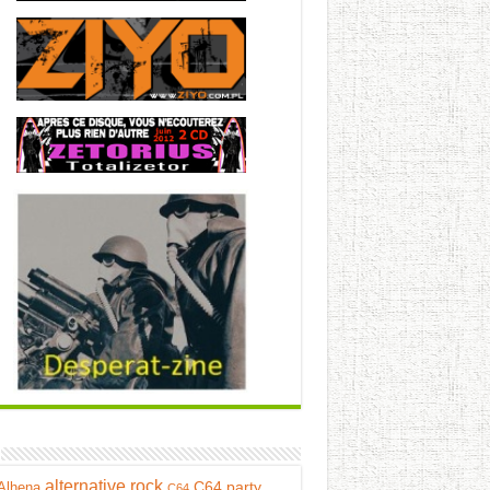
alternative rock
C64 party
Alhena
C64