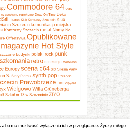
Commodore 64
ppy
copy
Deko
czasopismo retrokomp
Dead On Time
dStill
Klub
Ikarus
Klub Kontrasty Szczecin
wianin Szczecin
komunikacja miejska
metal
Namy
Kontrasty Szczecin
No
al
Opublikowane
ure
Offensywa
 magazynie Hot Style
punk
polski rock
szczone budynki
szkomania
retro
retrokomp
Riverwash
scena c64
e Europy
Silesia Party
SID
synth pop
on S.
Stary Piernik
Szczecin
czecin Prawobrzeże
The Shipyard
Wielgowo
pyx
Willa Grüneberga
ZIYO
ół Szkół nr 13 w Szczecinie
es albo ma możliwość wyłączenia ich w przeglądarce. Życzę miłego