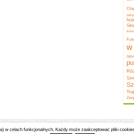
Chi
party
hol
Sło
konst
Fut
w
opu
pu
Róż
Sim
Sz
Tro
Zesp
zka) w celach funkcjonalnych. Każdy może zaakceptować pliki cooki