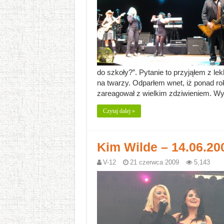
do szkoły?”. Pytanie to przyjąłem z 
na twarzy. Odparłem wnet, iż ponad r
zareagował z wielkim zdziwieniem. W
Czytaj dalej »
Kim Wilde – 14.06.200
V-12
21 czerwca 2009
5,143