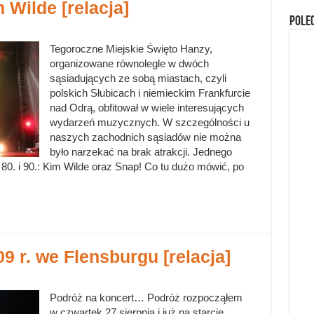
 Wilde [relacja]
Pole
Tegoroczne Miejskie Święto Hanzy,
organizowane równolegle w dwóch
sąsiadujących ze sobą miastach, czyli
polskich Słubicach i niemieckim Frankfurcie
nad Odrą, obfitował w wiele interesujących
wydarzeń muzycznych. W szczególności u
naszych zachodnich sąsiadów nie można
było narzekać na brak atrakcji. Jednego
 80. i 90.: Kim Wilde oraz Snap! Co tu dużo mówić, po
9 r. we Flensburgu [relacja]
Podróż na koncert… Podróż rozpocząłem
w czwartek 27 sierpnia i już na starcie