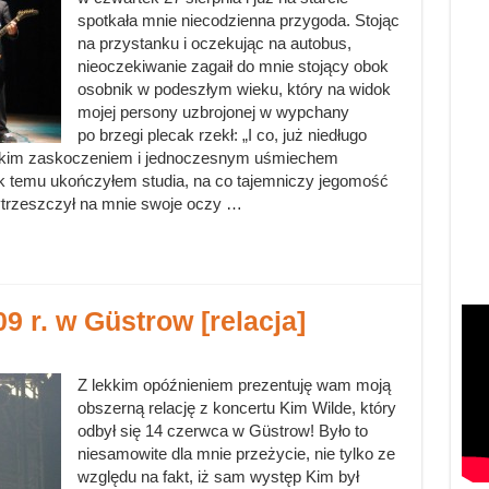
spotkała mnie niecodzienna przygoda. Stojąc
na przystanku i oczekując na autobus,
nieoczekiwanie zagaił do mnie stojący obok
osobnik w podeszłym wieku, który na widok
mojej persony uzbrojonej w wypchany
po brzegi plecak rzekł: „I co, już niedługo
lekkim zaskoczeniem i jednoczesnym uśmiechem
ok temu ukończyłem studia, na co tajemniczy jegomość
ytrzeszczył na mnie swoje oczy …
9 r. w Güstrow [relacja]
Z lekkim opóźnieniem prezentuję wam moją
obszerną relację z koncertu Kim Wilde, który
odbył się 14 czerwca w Güstrow! Było to
niesamowite dla mnie przeżycie, nie tylko ze
względu na fakt, iż sam występ Kim był