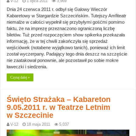
V-12
1 lipca 2011
3,969
Dnia 24 czerwca 2011 r. odbył się Galowy Wieczór
Kabaretowy w Stargardzie Szczecińskim. Tutejszy Amfiteatr
niemalże w całości wypełnił się przybyłymi gośćmi pomimo
faktu, że na imprezę przeznaczono ograniczoną liczbę
biletów. Tuż przed rozpoczęciem show spikerka przekazała
informację, że w tej chwili zakończyła się sprzedaż
wejściówek (notabene wyjątkowo tanich), ponieważ ich limit
został wyczerpany. Padający tego dnia deszcz na szczęście
nie zaatakował ponownie, ale pozostawił po sobie mokre
ławeczki i siedzenia.
Czytaj dalej »
Święto Strażaka – Kabareton
9.05.2011 r. w Teatrze Letnim
w Szczecinie
V-12
18 maja 2011
5,037