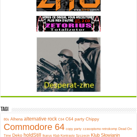
Tagi
alternative rock
C64 party
Chippy
Alhena
80s
C64
Commodore 64
copy party
czasopismo retrokomp
Dead On
holdStill
Klub Słowianin
Deko
Time
Ikarus
Klub Kontrasty Szczecin