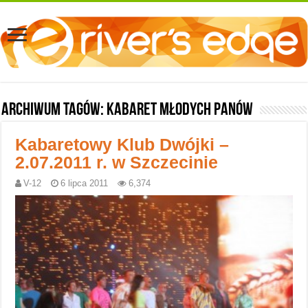
Archiwum tagów:
Kabaret Młodych Panów
Kabaretowy Klub Dwójki –
2.07.2011 r. w Szczecinie
V-12
6 lipca 2011
6,374