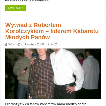
Czytaj dalej »
Wywiad z Robertem
Korólczykiem – liderem Kabaretu
Młodych Panów
V-12
28 kwietnia 2009
9,825
Dla wszystkich fanów kabaretów mam bardzo dobrą