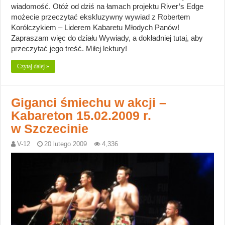
wiadomość. Otóż od dziś na łamach projektu River’s Edge
możecie przeczytać ekskluzywny wywiad z Robertem
Korólczykiem – Liderem Kabaretu Młodych Panów!
Zapraszam więc do działu Wywiady, a dokładniej tutaj, aby
przeczytać jego treść. Miłej lektury!
Czytaj dalej »
Giganci śmiechu w akcji –
Kabareton 15.02.2009 r.
w Szczecinie
V-12
20 lutego 2009
4,336