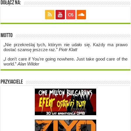
Dołącz na:
Motto
„Nie przekreślaj tych, którym nie udało się. Każdy ma prawo
dostać szansę jeszcze raz.”
Piotr Klatt
„I don't care if Y
ou're going no
where. Just take good care of the
world.”
Alan Wilder
Przyjaciele